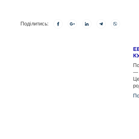
Поділитись:
Е
К
По
— 
Це
ро
По