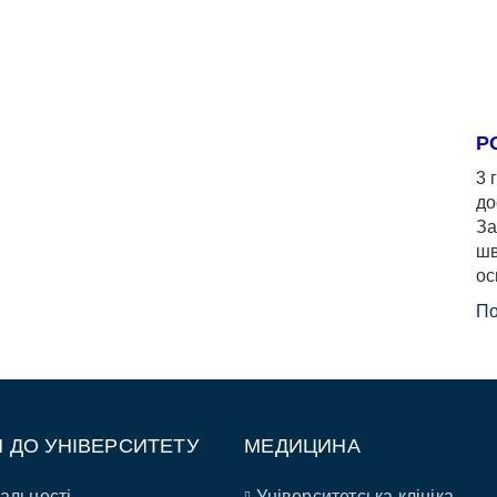
Р
3 
до
За
шв
ос
По
П ДО УНІВЕРСИТЕТУ
МЕДИЦИНА
альності
Університетська клініка