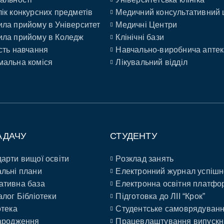
ік конкурсних предметів
Медичний консультативний 
ла прийому в Університет
Медичні Центри
ла прийому в Коледж
Клінічні бази
сть навчання
Навчально-виробнича аптек
альна коміся
Лікувальний відділ
АДАЧУ
СТУДЕНТУ
арти вищої освіти
Розклад занять
льні плани
Електронний журнал успішн
ативна база
Електронна освітня платфо
алог Бібліотеки
Підготовка до ЛІІ “Крок”
отека
Студентське самоврядуван
ародження
Працевлаштування випускн