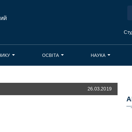
ний
Сту
НИКУ
ОСВІТА
НАУКА
26.03.2019
А