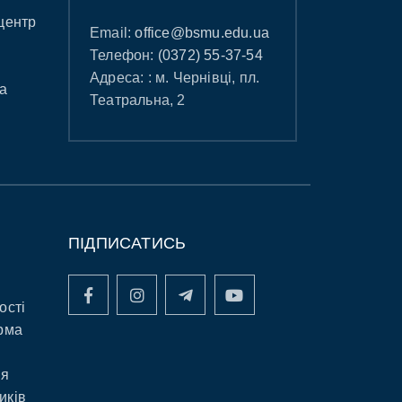
центр
Email:
office@bsmu.edu.ua
Телефон:
(0372) 55-37-54
Адреса: : м. Чернівці, пл.
а
Театральна, 2
ПІДПИСАТИСЬ
ості
рма
ня
иків