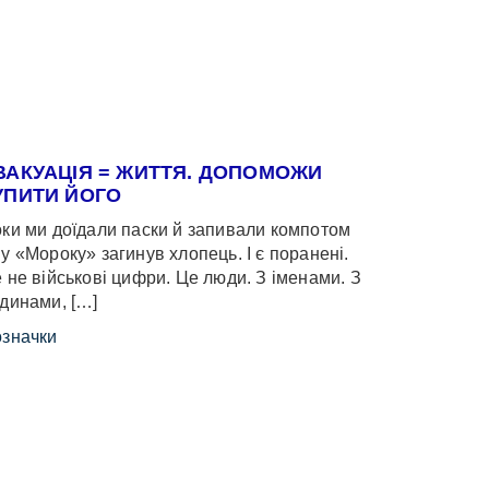
ВАКУАЦІЯ = ЖИТТЯ. ДОПОМОЖИ
УПИТИ ЙОГО
ки ми доїдали паски й запивали компотом
у «Мороку» загинув хлопець. І є поранені.
 не військові цифри. Це люди. З іменами. З
динами, […]
значки