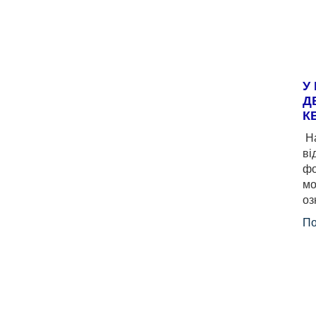
У
Д
К
На
ві
фо
мо
оз
По