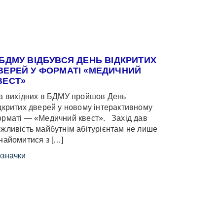
 БДМУ ВІДБУВСЯ ДЕНЬ ВІДКРИТИХ
ВЕРЕЙ У ФОРМАТІ «МЕДИЧНИЙ
ВЕСТ»
 вихідних в БДМУ пройшов День
дкритих дверей у новому інтерактивному
рматі — «Медичний квест». Захід дав
жливість майбутнім абітурієнтам не лише
найомитися з […]
значки