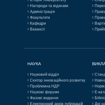
Нагороди та відзнаки
Перел
Адміністрація
Прави
Факультети
Прави
Кафедри
Варті
Вакансії
Прийм
НАУКА
ВИКЛ
Науковий відділ
Станд
Сектор інноваційного розвитку
Навча
Проблемна НДР
Норм
Наукові форуми
E-кат
Фахові видання
Біблі
Електронний архів публікацій
Дні н