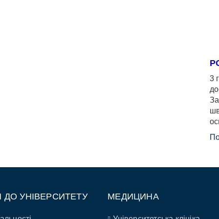
Р
3 
до
За
шв
ос
По
П ДО УНІВЕРСИТЕТУ
МЕДИЦИНА
альності
Університетська клініка