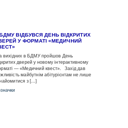
 БДМУ ВІДБУВСЯ ДЕНЬ ВІДКРИТИХ
ВЕРЕЙ У ФОРМАТІ «МЕДИЧНИЙ
ВЕСТ»
 вихідних в БДМУ пройшов День
дкритих дверей у новому інтерактивному
рматі — «Медичний квест». Захід дав
жливість майбутнім абітурієнтам не лише
найомитися з […]
значки