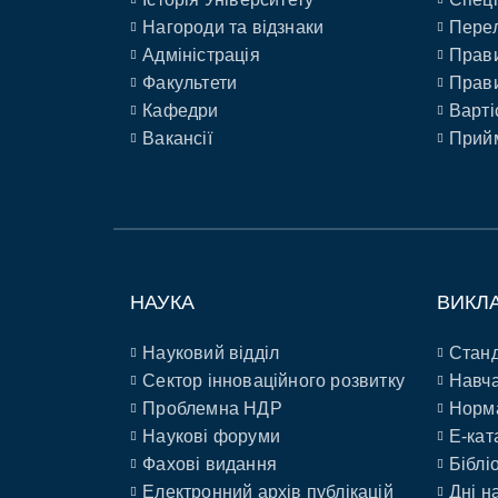
Нагороди та відзнаки
Перел
Адміністрація
Прави
Факультети
Прави
Кафедри
Варті
Вакансії
Прийм
НАУКА
ВИКЛ
Науковий відділ
Станд
Сектор інноваційного розвитку
Навча
Проблемна НДР
Норм
Наукові форуми
E-кат
Фахові видання
Біблі
Електронний архів публікацій
Дні н