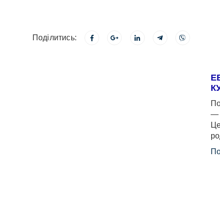
Поділитись:
Е
К
По
— 
Це
ро
По