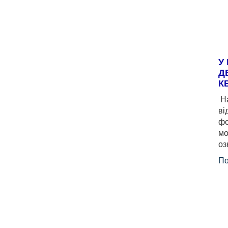
У
Д
К
На
ві
фо
мо
оз
По