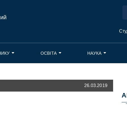
ний
Сту
НИКУ
ОСВІТА
НАУКА
26.03.2019
А