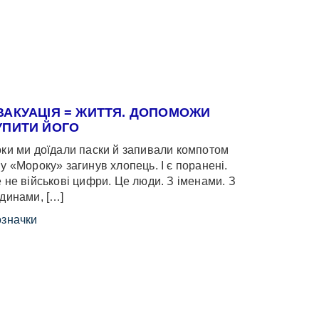
ВАКУАЦІЯ = ЖИТТЯ. ДОПОМОЖИ
УПИТИ ЙОГО
ки ми доїдали паски й запивали компотом
у «Мороку» загинув хлопець. І є поранені.
 не військові цифри. Це люди. З іменами. З
динами, […]
значки