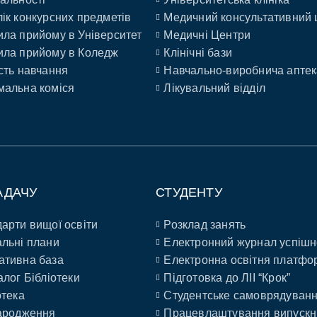
ік конкурсних предметів
Медичний консультативний 
ла прийому в Університет
Медичні Центри
ла прийому в Коледж
Клінічні бази
сть навчання
Навчально-виробнича аптек
альна коміся
Лікувальний відділ
АДАЧУ
СТУДЕНТУ
арти вищої освіти
Розклад занять
льні плани
Електронний журнал успішн
ативна база
Електронна освітня платфо
алог Бібліотеки
Підготовка до ЛІІ “Крок”
отека
Студентське самоврядуван
ародження
Працевлаштування випускн