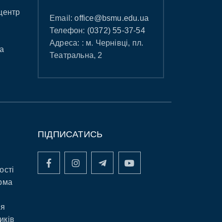
центр
Email:
office@bsmu.edu.ua
Телефон:
(0372) 55-37-54
Адреса: : м. Чернівці, пл.
а
Театральна, 2
ПІДПИСАТИСЬ
ості
рма
ня
иків