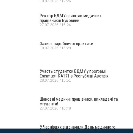
10.07.2026
12:26
Ректор БДМУ привітав медичних
працівників Буковини
27.07.2026
15:24
Захист виробничої практики
10.07.2026
16:29
Участь студентки БДМУ у програмі
Erasmus+ KA171 в Республіці Австрія
28.07.2026
15:51
Шановні медичні працівники, викладачі та
студенти!
27.07.2026
10:48
У Чернівцях відзначили День медичного
працівника