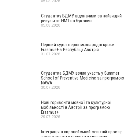
05.08.2026
Студентку БДМУ відзначили за найвищий
результат НМТ на Буковині
05.08.2026
Перший курс і перші міжнародні кроки:
Erasmus+ в Республіці Австрія
31.07.2026
Студентка БДМУ взяла участь у Summer
School of Preventive Medicine за програмою
NAWA
30.07.2026
Нові горизонти мовної та культурної
мобільності в Австрії за програмою
Erasmus+
29.07.2026
Інтеграція в європейський освітній простір:
досвід участі студента в мовному