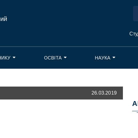
ний
Сту
НИКУ
ОСВІТА
НАУКА
26.03.2019
А