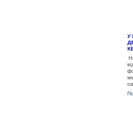
У
Д
К
На
ві
фо
мо
оз
По