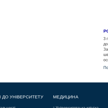
Р
3 
до
За
шв
ос
По
П ДО УНІВЕРСИТЕТУ
МЕДИЦИНА
альності
Університетська клініка