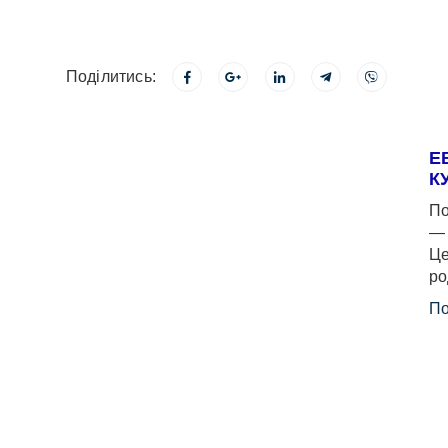
Поділитись:
Е
К
По
— 
Це
ро
По