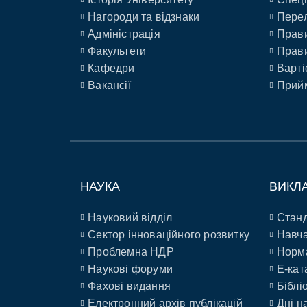
Нагороди та відзнаки
Перел
Адміністрація
Прави
Факультети
Прави
Кафедри
Варті
Вакансії
Прийм
НАУКА
ВИКЛ
Науковий відділ
Станд
Сектор інноваційного розвитку
Навча
Проблемна НДР
Норм
Наукові форуми
E-кат
Фахові видання
Біблі
Електронний архів публікацій
Дні н