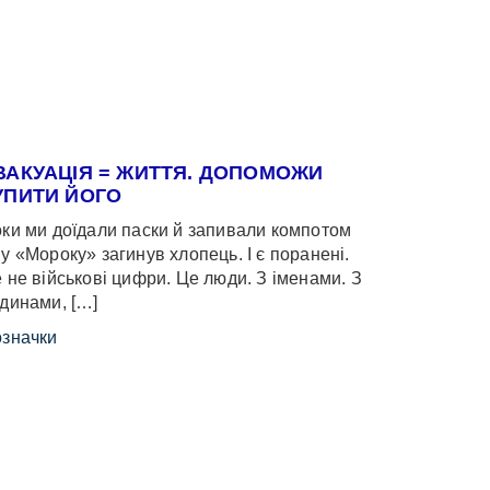
ВАКУАЦІЯ = ЖИТТЯ. ДОПОМОЖИ
УПИТИ ЙОГО
ки ми доїдали паски й запивали компотом
у «Мороку» загинув хлопець. І є поранені.
 не військові цифри. Це люди. З іменами. З
динами, […]
значки