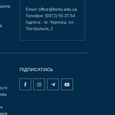
центр
Email:
office@bsmu.edu.ua
Телефон:
(0372) 55-37-54
Адреса: : м. Чернівці, пл.
а
Театральна, 2
ПІДПИСАТИСЬ
ості
рма
ня
иків