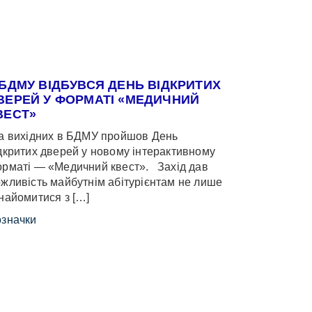
 БДМУ ВІДБУВСЯ ДЕНЬ ВІДКРИТИХ
ВЕРЕЙ У ФОРМАТІ «МЕДИЧНИЙ
ВЕСТ»
 вихідних в БДМУ пройшов День
дкритих дверей у новому інтерактивному
рматі — «Медичний квест». Захід дав
жливість майбутнім абітурієнтам не лише
найомитися з […]
значки