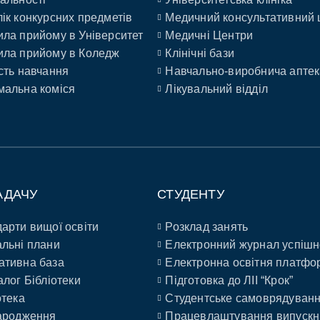
ік конкурсних предметів
Медичний консультативний 
ла прийому в Університет
Медичні Центри
ла прийому в Коледж
Клінічні бази
сть навчання
Навчально-виробнича аптек
альна коміся
Лікувальний відділ
АДАЧУ
СТУДЕНТУ
арти вищої освіти
Розклад занять
льні плани
Електронний журнал успішн
ативна база
Електронна освітня платфо
алог Бібліотеки
Підготовка до ЛІІ “Крок”
отека
Студентське самоврядуван
ародження
Працевлаштування випускн