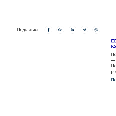
Поділитись:
Е
К
По
— 
Це
ро
По