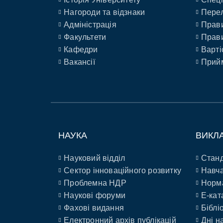
Нагороди та відзнаки
Перел
Адміністрація
Прави
Факультети
Прави
Кафедри
Варті
Вакансії
Прийм
НАУКА
ВИКЛ
Науковий відділ
Станд
Сектор інноваційного розвитку
Навча
Проблемна НДР
Норм
Наукові форуми
E-кат
Фахові видання
Біблі
Електронний архів публікацій
Дні н