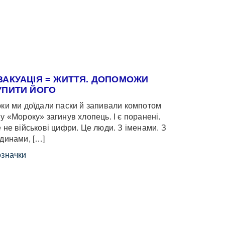
ВАКУАЦІЯ = ЖИТТЯ. ДОПОМОЖИ
УПИТИ ЙОГО
ки ми доїдали паски й запивали компотом
у «Мороку» загинув хлопець. І є поранені.
 не військові цифри. Це люди. З іменами. З
динами, […]
значки