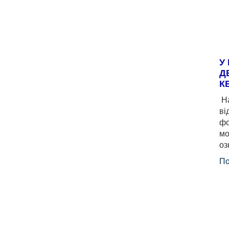
У
Д
К
На
ві
фо
мо
оз
По