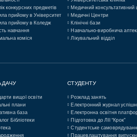
ік конкурсних предметів
Медичний консультативний 
ла прийому в Університет
Медичні Центри
ла прийому в Коледж
Клінічні бази
сть навчання
Навчально-виробнича аптек
альна коміся
Лікувальний відділ
АДАЧУ
СТУДЕНТУ
арти вищої освіти
Розклад занять
льні плани
Електронний журнал успішн
ативна база
Електронна освітня платфо
алог Бібліотеки
Підготовка до ЛІІ “Крок”
отека
Студентське самоврядуван
ародження
Працевлаштування випускн