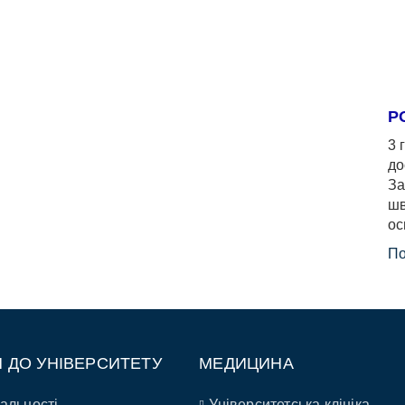
Р
3 
до
За
шв
ос
По
П ДО УНІВЕРСИТЕТУ
МЕДИЦИНА
альності
Університетська клініка