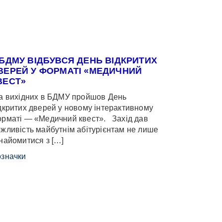
 БДМУ ВІДБУВСЯ ДЕНЬ ВІДКРИТИХ
ВЕРЕЙ У ФОРМАТІ «МЕДИЧНИЙ
ВЕСТ»
 вихідних в БДМУ пройшов День
дкритих дверей у новому інтерактивному
рматі — «Медичний квест». Захід дав
жливість майбутнім абітурієнтам не лише
найомитися з […]
значки