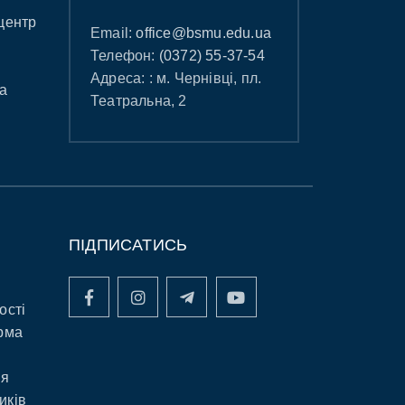
центр
Email:
office@bsmu.edu.ua
Телефон:
(0372) 55-37-54
Адреса: : м. Чернівці, пл.
а
Театральна, 2
ПІДПИСАТИСЬ
ості
рма
ня
иків