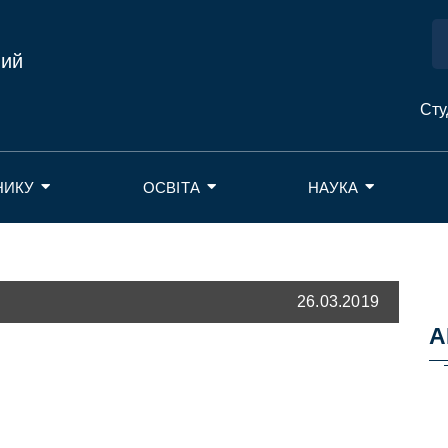
ний
Сту
НИКУ
ОСВІТА
НАУКА
26.03.2019
А