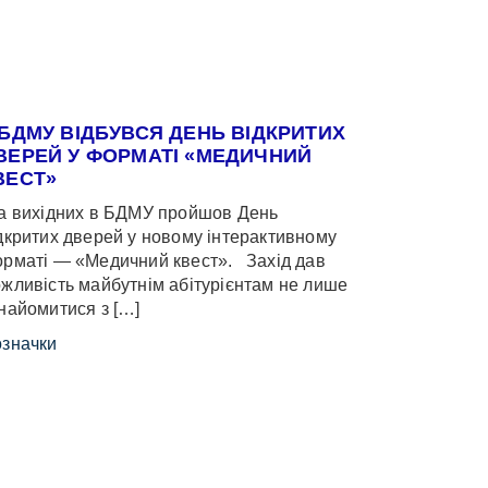
 БДМУ ВІДБУВСЯ ДЕНЬ ВІДКРИТИХ
ВЕРЕЙ У ФОРМАТІ «МЕДИЧНИЙ
ВЕСТ»
 вихідних в БДМУ пройшов День
дкритих дверей у новому інтерактивному
рматі — «Медичний квест». Захід дав
жливість майбутнім абітурієнтам не лише
найомитися з […]
значки