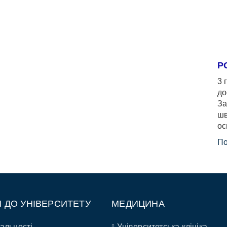
Р
3 
до
За
шв
ос
По
П ДО УНІВЕРСИТЕТУ
МЕДИЦИНА
альності
Університетська клініка