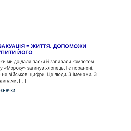
ВАКУАЦІЯ = ЖИТТЯ. ДОПОМОЖИ
УПИТИ ЙОГО
ки ми доїдали паски й запивали компотом
у «Мороку» загинув хлопець. І є поранені.
 не військові цифри. Це люди. З іменами. З
динами, […]
значки