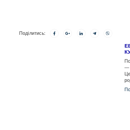
Поділитись:
Е
К
По
— 
Це
ро
По