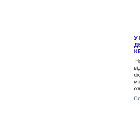
У
Д
К
На
ві
фо
мо
оз
По