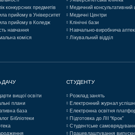
ік конкурсних предметів
Медичний консультативний 
ла прийому в Університет
Медичні Центри
ла прийому в Коледж
Клінічні бази
сть навчання
Навчально-виробнича аптек
альна коміся
Лікувальний відділ
АДАЧУ
СТУДЕНТУ
арти вищої освіти
Розклад занять
льні плани
Електронний журнал успішн
ативна база
Електронна освітня платфо
алог Бібліотеки
Підготовка до ЛІІ “Крок”
отека
Студентське самоврядуван
ародження
Працевлаштування випускн