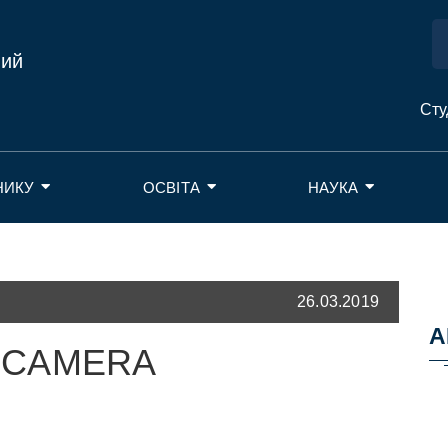
ний
Сту
НИКУ
ОСВІТА
НАУКА
26.03.2019
А
L CAMERA