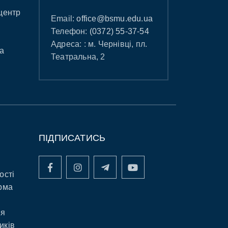
центр
Email:
office@bsmu.edu.ua
Телефон:
(0372) 55-37-54
Адреса: : м. Чернівці, пл.
а
Театральна, 2
ПІДПИСАТИСЬ
ості
рма
ня
иків