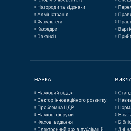
Нагороди та відзнаки
Перел
Адміністрація
Прави
Факультети
Прави
Кафедри
Варті
Вакансії
Прийм
НАУКА
ВИКЛ
Науковий відділ
Станд
Сектор інноваційного розвитку
Навча
Проблемна НДР
Норм
Наукові форуми
E-кат
Фахові видання
Біблі
Електронний архів публікацій
Дні н