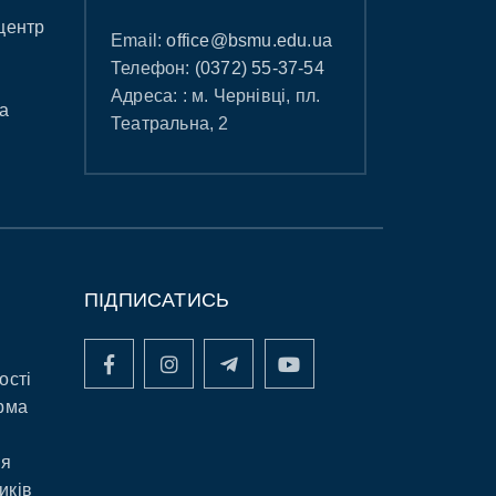
центр
Email:
office@bsmu.edu.ua
Телефон:
(0372) 55-37-54
Адреса: : м. Чернівці, пл.
а
Театральна, 2
ПІДПИСАТИСЬ
ості
рма
ня
иків