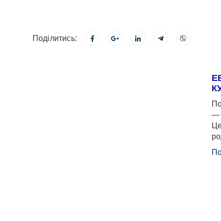
Поділитись:
Е
К
По
— 
Це
ро
По