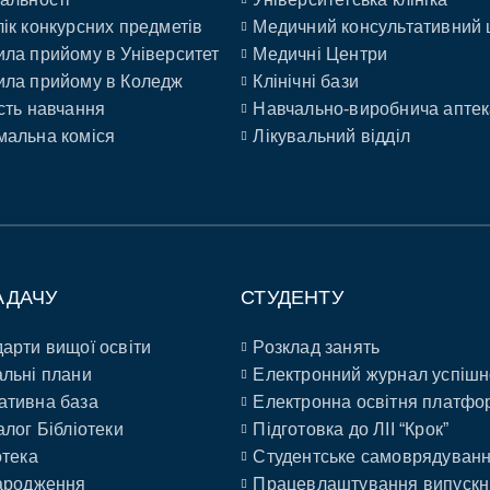
ік конкурсних предметів
Медичний консультативний 
ла прийому в Університет
Медичні Центри
ла прийому в Коледж
Клінічні бази
сть навчання
Навчально-виробнича аптек
альна коміся
Лікувальний відділ
АДАЧУ
СТУДЕНТУ
арти вищої освіти
Розклад занять
льні плани
Електронний журнал успішн
ативна база
Електронна освітня платфо
алог Бібліотеки
Підготовка до ЛІІ “Крок”
отека
Студентське самоврядуван
ародження
Працевлаштування випускн