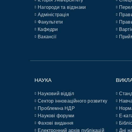
Нагороди та відзнаки
Перел
Адміністрація
Прави
Факультети
Прави
Кафедри
Варті
Вакансії
Прийм
НАУКА
ВИКЛ
Науковий відділ
Станд
Сектор інноваційного розвитку
Навча
Проблемна НДР
Норм
Наукові форуми
E-кат
Фахові видання
Біблі
Електронний архів публікацій
Дні н