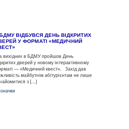
 БДМУ ВІДБУВСЯ ДЕНЬ ВІДКРИТИХ
ВЕРЕЙ У ФОРМАТІ «МЕДИЧНИЙ
ВЕСТ»
 вихідних в БДМУ пройшов День
дкритих дверей у новому інтерактивному
рматі — «Медичний квест». Захід дав
жливість майбутнім абітурієнтам не лише
найомитися з […]
значки