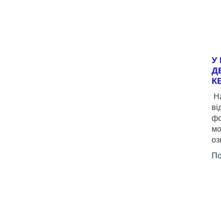
У
Д
К
На
ві
фо
мо
оз
По