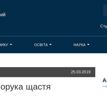
ний
Сту
НИКУ
ОСВІТА
НАУКА
25.03.2019
А
порука щастя