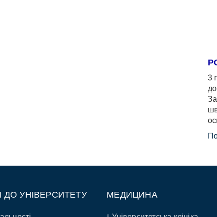
Р
3 
до
За
шв
ос
По
П ДО УНІВЕРСИТЕТУ
МЕДИЦИНА
альності
Університетська клініка