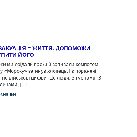
ВАКУАЦІЯ = ЖИТТЯ. ДОПОМОЖИ
УПИТИ ЙОГО
ки ми доїдали паски й запивали компотом
у «Мороку» загинув хлопець. І є поранені.
 не військові цифри. Це люди. З іменами. З
динами, […]
значки