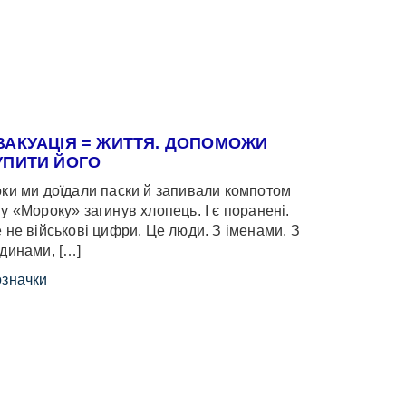
ВАКУАЦІЯ = ЖИТТЯ. ДОПОМОЖИ
УПИТИ ЙОГО
ки ми доїдали паски й запивали компотом
у «Мороку» загинув хлопець. І є поранені.
 не військові цифри. Це люди. З іменами. З
динами, […]
значки