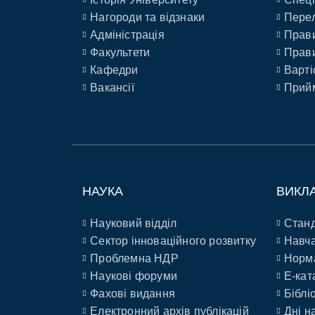
Нагороди та відзнаки
Перел
Адміністрація
Прави
Факультети
Прави
Кафедри
Варті
Вакансії
Прийм
НАУКА
ВИКЛ
Науковий відділ
Станд
Сектор інноваційного розвитку
Навча
Проблемна НДР
Норм
Наукові форуми
E-кат
Фахові видання
Біблі
Електронний архів публікацій
Дні н