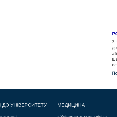
Р
3 
до
За
шв
ос
По
П ДО УНІВЕРСИТЕТУ
МЕДИЦИНА
альності
Університетська клініка