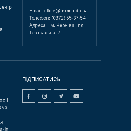
центр
Email:
office@bsmu.edu.ua
Телефон:
(0372) 55-37-54
Адреса: : м. Чернівці, пл.
а
Театральна, 2
ПІДПИСАТИСЬ
ості
рма
ня
иків