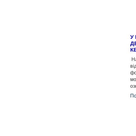
У
Д
К
На
ві
фо
мо
оз
По