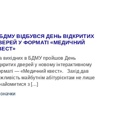
 БДМУ ВІДБУВСЯ ДЕНЬ ВІДКРИТИХ
ВЕРЕЙ У ФОРМАТІ «МЕДИЧНИЙ
ВЕСТ»
 вихідних в БДМУ пройшов День
дкритих дверей у новому інтерактивному
рматі — «Медичний квест». Захід дав
жливість майбутнім абітурієнтам не лише
найомитися з […]
значки