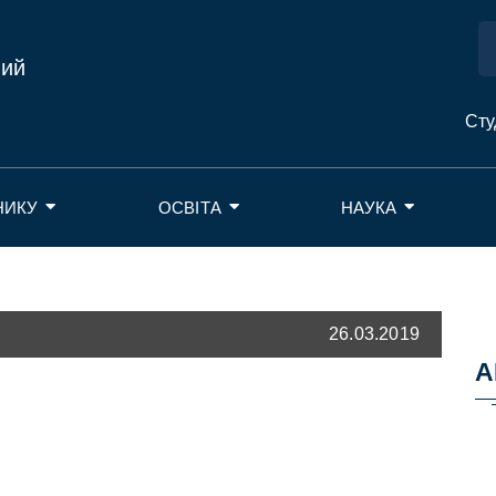
ний
Сту
НИКУ
ОСВІТА
НАУКА
26.03.2019
А