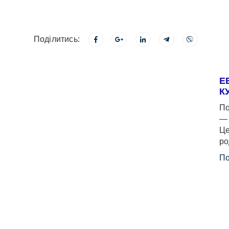
Поділитись:
Е
К
По
— 
Це
ро
По