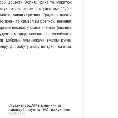
ороб доценти Окіпняк Ірина та Микитюк
ащук Тетяни, разом зі студентами 11, 33
ького писанкарства»
. Традиція писати
рію появи та символізм розпису, значення
рення писанок у різних техніках (писанка
тудентів-медиців можливістю спробувати
али добрими помічниками вмілим рукам
 миру, добробуту знову нагадає нам всім,
Студентку БДМУ відзначили за
найвищий результат НМТ на Буковині
05.08.2026