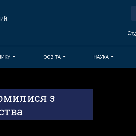
ний
Сту
НИКУ
ОСВІТА
НАУКА
омилися з
ства