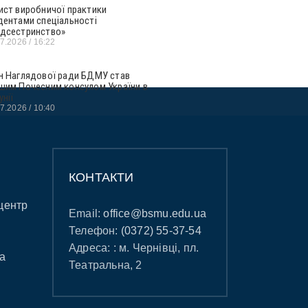
ист виробничої практики
дентами спеціальності
дсестринство»
07.2026
16:22
н Наглядової ради БДМУ став
шим Почесним консулом України в
унії
07.2026
10:40
КОНТАКТИ
центр
Email:
office@bsmu.edu.ua
Телефон:
(0372) 55-37-54
Адреса: : м. Чернівці, пл.
а
Театральна, 2