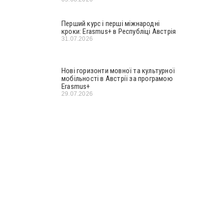
Перший курс і перші міжнародні
кроки: Erasmus+ в Республіці Австрія
31.07.2026
Нові горизонти мовної та культурної
мобільності в Австрії за програмою
Erasmus+
29.07.2026