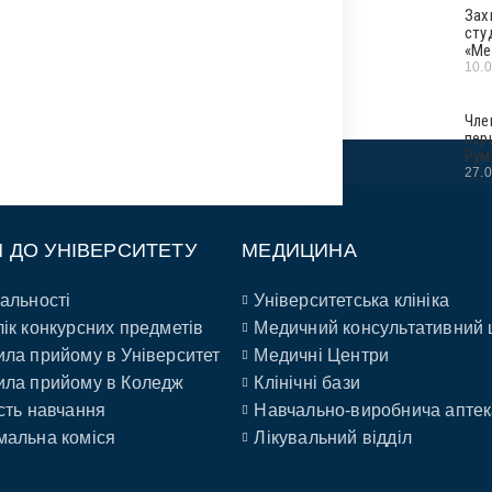
Зах
сту
«Ме
10.
Чле
пер
Рум
27.
П ДО УНІВЕРСИТЕТУ
МЕДИЦИНА
альності
Університетська клініка
ік конкурсних предметів
Медичний консультативний 
ла прийому в Університет
Медичні Центри
ла прийому в Коледж
Клінічні бази
сть навчання
Навчально-виробнича аптек
альна коміся
Лікувальний відділ