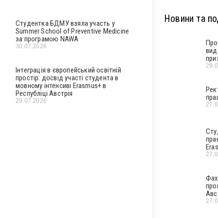
Новини та под
Студентка БДМУ взяла участь у
Summer School of Preventive Medicine
за програмою NAWA
Про
30.07.2026
вид
при
29.
Інтеграція в європейський освітній
простір: досвід участі студента в
мовному інтенсиві Erasmus+ в
Рек
Республіці Австрія
пра
29.07.2026
27.
Сту
пра
Era
27.
Фах
про
Авс
27.