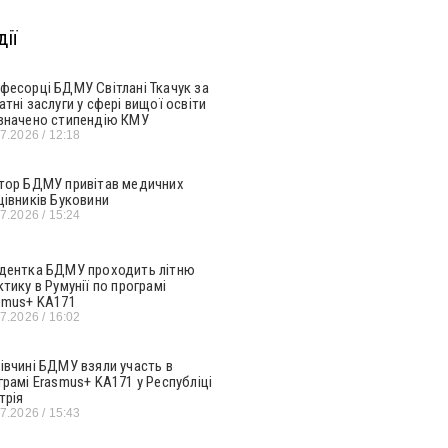
ії
фесорці БДМУ Світлані Ткачук за
атні заслуги у сфері вищої освіти
значено стипендію КМУ
07.2026
12:18
тор БДМУ привітав медичних
цівників Буковини
07.2026
15:24
дентка БДМУ проходить літню
ктику в Румунії по програмі
smus+ KA171
07.2026
16:02
івчині БДМУ взяли участь в
грамі Erasmus+ KA171 у Республіці
трія
07.2026
15:43