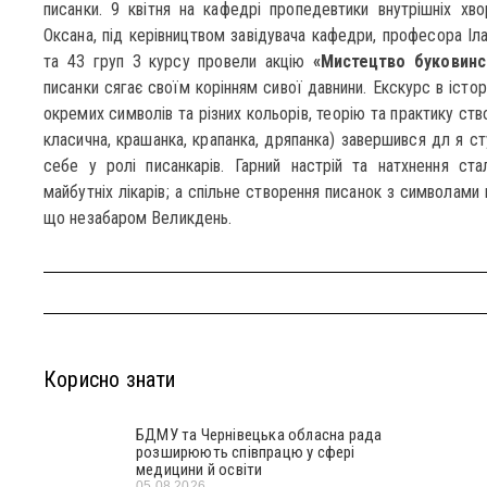
писанки. 9 квітня на кафедрі пропедевтики внутрішніх хв
Оксана, під керівництвом завідувача кафедри, професора Іл
та 43 груп 3 курсу провели акцію
«Мистецтво буковинс
писанки сягає своїм корінням сивої давнини. Екскурс в істо
окремих символів та різних кольорів, теорію та практику ство
класична, крашанка, крапанка, дряпанка) завершився дл я с
себе у ролі писанкарів. Гарний настрій та натхнення ст
майбутніх лікарів; а спільне створення писанок з символами
що незабаром Великдень.
Корисно знати
БДМУ та Чернівецька обласна рада
розширюють співпрацю у сфері
медицини й освіти
05.08.2026