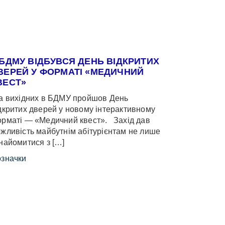
 БДМУ ВІДБУВСЯ ДЕНЬ ВІДКРИТИХ
ВЕРЕЙ У ФОРМАТІ «МЕДИЧНИЙ
ВЕСТ»
 вихідних в БДМУ пройшов День
дкритих дверей у новому інтерактивному
рматі — «Медичний квест». Захід дав
жливість майбутнім абітурієнтам не лише
найомитися з […]
значки