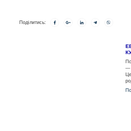
Поділитись:
Е
К
По
— 
Це
ро
По