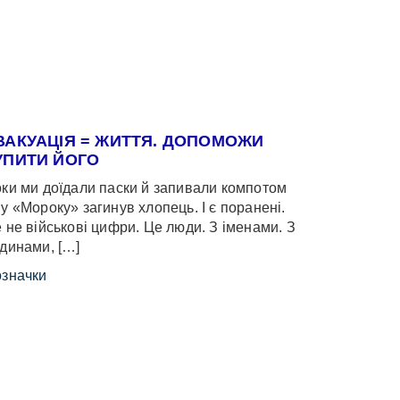
ВАКУАЦІЯ = ЖИТТЯ. ДОПОМОЖИ
УПИТИ ЙОГО
ки ми доїдали паски й запивали компотом
у «Мороку» загинув хлопець. І є поранені.
 не військові цифри. Це люди. З іменами. З
динами, […]
значки