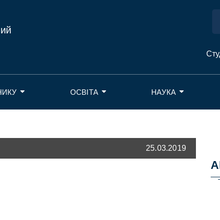
ний
Сту
НИКУ
ОСВІТА
НАУКА
25.03.2019
А