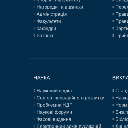
Нагороди та відзнаки
Перел
Адміністрація
Прави
Факультети
Прави
Кафедри
Варті
Вакансії
Прийм
НАУКА
ВИКЛ
Науковий відділ
Станд
Сектор інноваційного розвитку
Навча
Проблемна НДР
Норм
Наукові форуми
E-кат
Фахові видання
Біблі
Електронний архів публікацій
Дні н