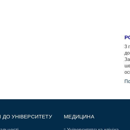
Р
3 
до
За
шв
ос
По
П ДО УНІВЕРСИТЕТУ
МЕДИЦИНА
альності
Університетська клініка