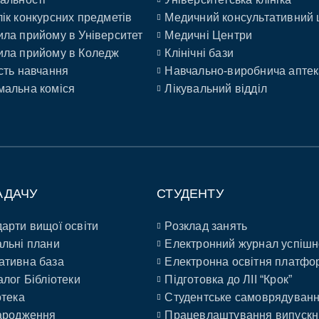
ік конкурсних предметів
Медичний консультативний 
ла прийому в Університет
Медичні Центри
ла прийому в Коледж
Клінічні бази
сть навчання
Навчально-виробнича аптек
альна коміся
Лікувальний відділ
АДАЧУ
СТУДЕНТУ
арти вищої освіти
Розклад занять
льні плани
Електронний журнал успішн
ативна база
Електронна освітня платфо
алог Бібліотеки
Підготовка до ЛІІ “Крок”
отека
Студентське самоврядуван
ародження
Працевлаштування випускн