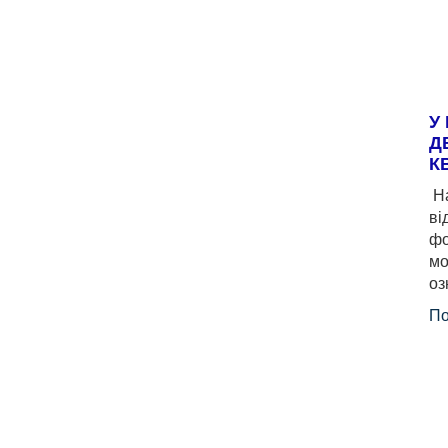
У
Д
К
На
ві
фо
мо
оз
По