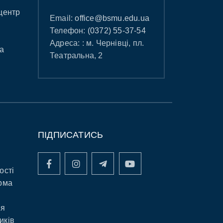
центр
Email:
office@bsmu.edu.ua
Телефон:
(0372) 55-37-54
Адреса: : м. Чернівці, пл.
а
Театральна, 2
ПІДПИСАТИСЬ
ості
рма
ня
иків