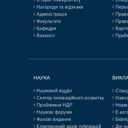
Нагороди та відзнаки
Перел
Адміністрація
Прави
Факультети
Прави
Кафедри
Варті
Вакансії
Прийм
НАУКА
ВИКЛ
Науковий відділ
Станд
Сектор інноваційного розвитку
Навча
Проблемна НДР
Норм
Наукові форуми
E-кат
Фахові видання
Біблі
Електронний архів публікацій
Дні н