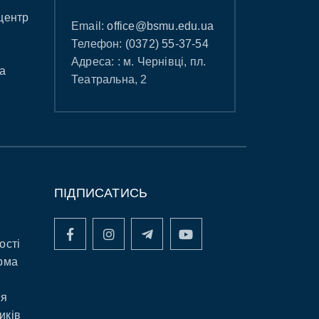
центр
Email:
office@bsmu.edu.ua
Телефон:
(0372) 55-37-54
Адреса: : м. Чернівці, пл.
а
Театральна, 2
ПІДПИСАТИСЬ
ості
рма
ня
иків