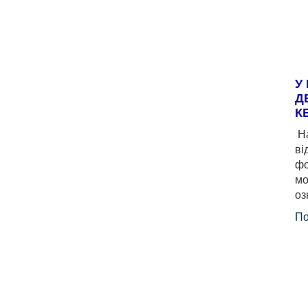
У
Д
К
На
ві
фо
мо
оз
По