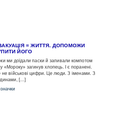
ВАКУАЦІЯ = ЖИТТЯ. ДОПОМОЖИ
УПИТИ ЙОГО
ки ми доїдали паски й запивали компотом
у «Мороку» загинув хлопець. І є поранені.
 не військові цифри. Це люди. З іменами. З
динами, […]
значки