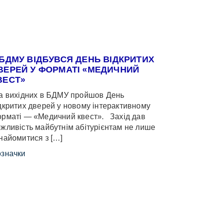
 БДМУ ВІДБУВСЯ ДЕНЬ ВІДКРИТИХ
ВЕРЕЙ У ФОРМАТІ «МЕДИЧНИЙ
ВЕСТ»
 вихідних в БДМУ пройшов День
дкритих дверей у новому інтерактивному
рматі — «Медичний квест». Захід дав
жливість майбутнім абітурієнтам не лише
найомитися з […]
значки