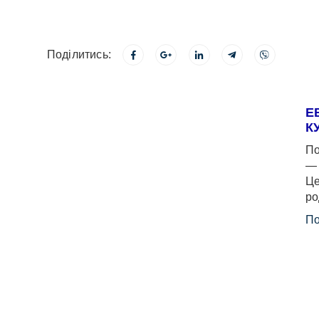
Поділитись:
Е
К
По
— 
Це
ро
По