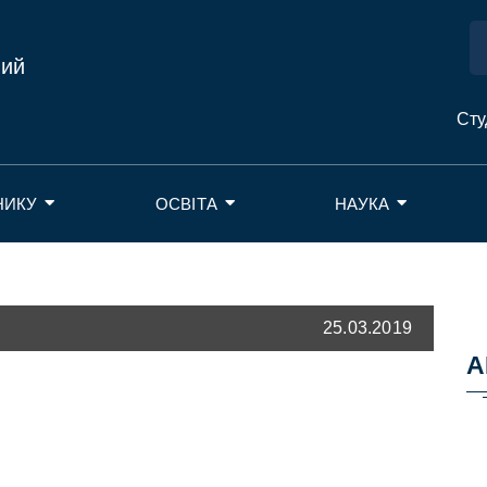
ний
Сту
НИКУ
ОСВІТА
НАУКА
25.03.2019
А