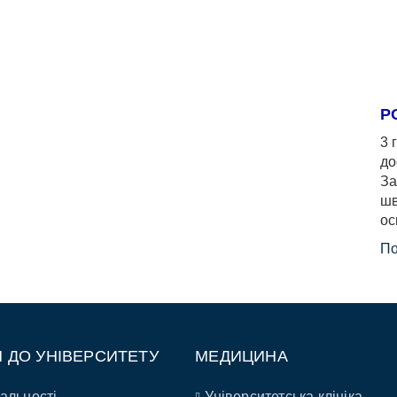
Р
3 
до
За
шв
ос
По
П ДО УНІВЕРСИТЕТУ
МЕДИЦИНА
альності
Університетська клініка