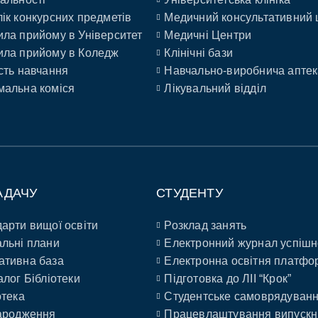
ік конкурсних предметів
Медичний консультативний 
ла прийому в Університет
Медичні Центри
ла прийому в Коледж
Клінічні бази
сть навчання
Навчально-виробнича аптек
альна коміся
Лікувальний відділ
АДАЧУ
СТУДЕНТУ
арти вищої освіти
Розклад занять
льні плани
Електронний журнал успішн
ативна база
Електронна освітня платфо
алог Бібліотеки
Підготовка до ЛІІ “Крок”
отека
Студентське самоврядуван
ародження
Працевлаштування випускн