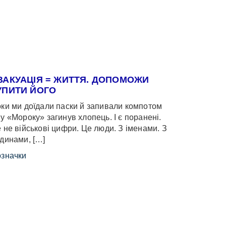
ВАКУАЦІЯ = ЖИТТЯ. ДОПОМОЖИ
УПИТИ ЙОГО
ки ми доїдали паски й запивали компотом
у «Мороку» загинув хлопець. І є поранені.
 не військові цифри. Це люди. З іменами. З
динами, […]
значки