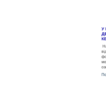
У
Д
К
На
ві
фо
мо
оз
По