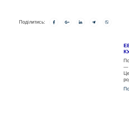
Поділитись:
Е
К
По
— 
Це
ро
По