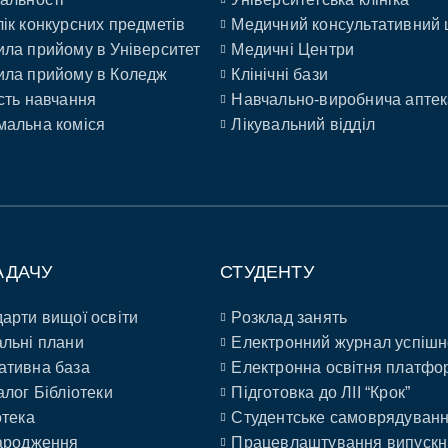
ік конкурсних предметів
Медичний консультативний 
ла прийому в Університет
Медичні Центри
ла прийому в Коледж
Клінічні бази
сть навчання
Навчально-виробнича аптек
альна коміся
Лікувальний відділ
АДАЧУ
СТУДЕНТУ
арти вищої освіти
Розклад занять
льні плани
Електронний журнал успішн
ативна база
Електронна освітня платфо
алог Бібліотеки
Підготовка до ЛІІ “Крок”
отека
Студентське самоврядуван
ародження
Працевлаштування випускн