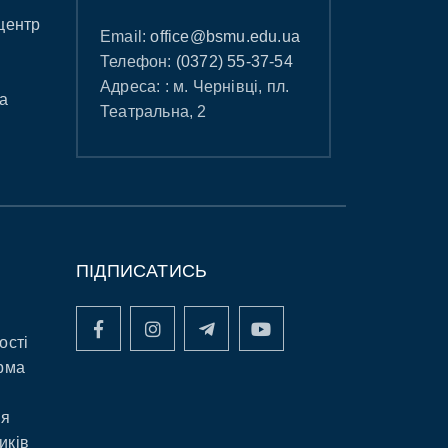
центр
Email:
office@bsmu.edu.ua
Телефон:
(0372) 55-37-54
Адреса: : м. Чернівці, пл.
а
Театральна, 2
ПІДПИСАТИСЬ
ості
рма
ня
иків