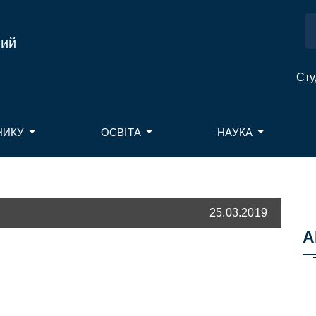
ний
Сту
НИКУ
ОСВІТА
НАУКА
25.03.2019
А