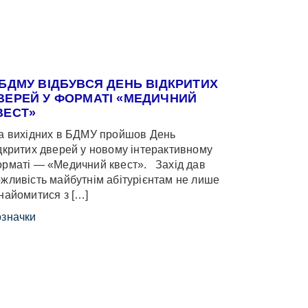
 БДМУ ВІДБУВСЯ ДЕНЬ ВІДКРИТИХ
ВЕРЕЙ У ФОРМАТІ «МЕДИЧНИЙ
ВЕСТ»
 вихідних в БДМУ пройшов День
дкритих дверей у новому інтерактивному
рматі — «Медичний квест». Захід дав
жливість майбутнім абітурієнтам не лише
найомитися з […]
значки