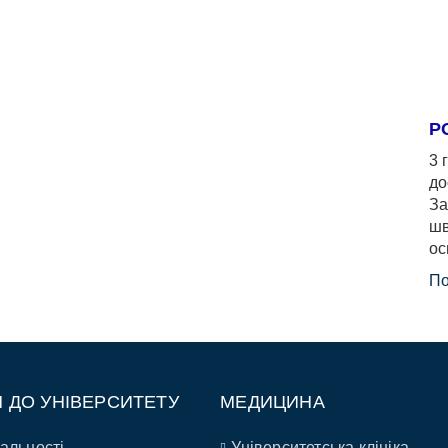
Р
3 
до
За
шв
ос
По
П ДО УНІВЕРСИТЕТУ
МЕДИЦИНА
альності
Університетська клініка