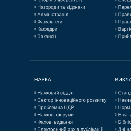
Нагороди та відзнаки
Перел
Адміністрація
Прави
Факультети
Прави
Кафедри
Варті
Вакансії
Прийм
НАУКА
ВИКЛ
Науковий відділ
Станд
Сектор інноваційного розвитку
Навча
Проблемна НДР
Норм
Наукові форуми
E-кат
Фахові видання
Біблі
Електронний архів публікацій
Дні н