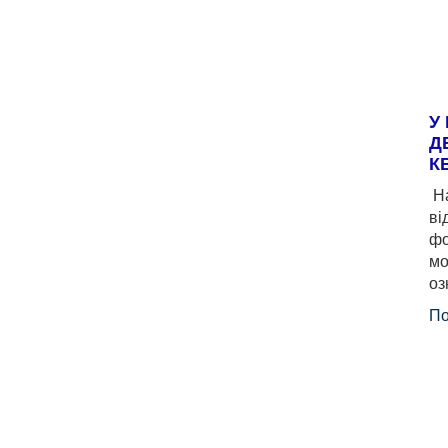
У
Д
К
На
ві
фо
мо
оз
По