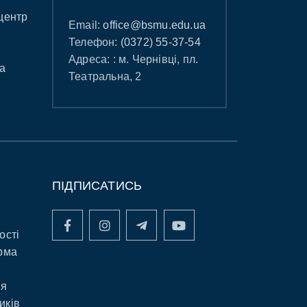
центр
Email:
office@bsmu.edu.ua
Телефон:
(0372) 55-37-54
Адреса: : м. Чернівці, пл.
а
Театральна, 2
ПІДПИСАТИСЬ
ості
рма
ня
иків