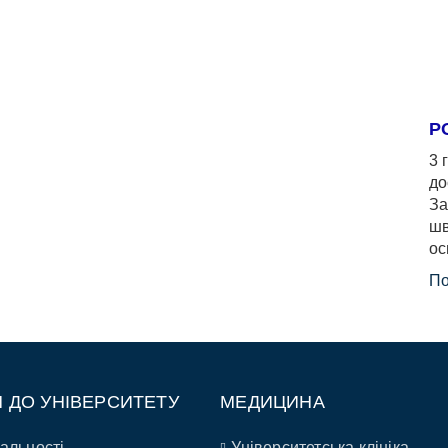
Р
3 
до
За
шв
ос
По
П ДО УНІВЕРСИТЕТУ
МЕДИЦИНА
альності
Університетська клініка