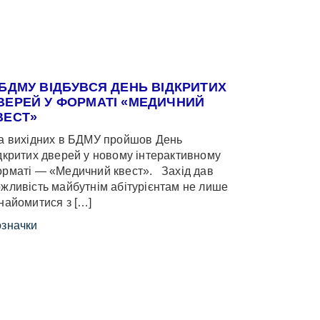
 БДМУ ВІДБУВСЯ ДЕНЬ ВІДКРИТИХ
ВЕРЕЙ У ФОРМАТІ «МЕДИЧНИЙ
ВЕСТ»
 вихідних в БДМУ пройшов День
дкритих дверей у новому інтерактивному
рматі — «Медичний квест». Захід дав
жливість майбутнім абітурієнтам не лише
найомитися з […]
значки