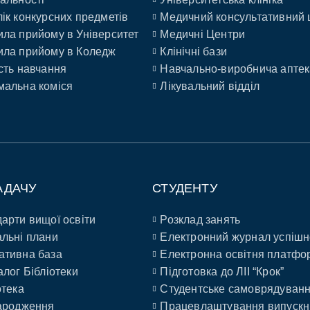
ік конкурсних предметів
Медичний консультативний 
ла прийому в Університет
Медичні Центри
ла прийому в Коледж
Клінічні бази
сть навчання
Навчально-виробнича аптек
альна коміся
Лікувальний відділ
АДАЧУ
СТУДЕНТУ
арти вищої освіти
Розклад занять
льні плани
Електронний журнал успішн
ативна база
Електронна освітня платфо
алог Бібліотеки
Підготовка до ЛІІ “Крок”
отека
Студентське самоврядуван
ародження
Працевлаштування випускн