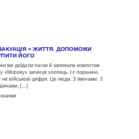
ВАКУАЦІЯ = ЖИТТЯ. ДОПОМОЖИ
УПИТИ ЙОГО
ки ми доїдали паски й запивали компотом
у «Мороку» загинув хлопець. І є поранені.
 не військові цифри. Це люди. З іменами. З
динами, […]
значки