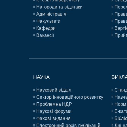
Нагороди та відзнаки
Перел
Адміністрація
Прави
Факультети
Прави
Кафедри
Варті
Вакансії
Прийм
НАУКА
ВИКЛ
Науковий відділ
Станд
Сектор інноваційного розвитку
Навча
Проблемна НДР
Норм
Наукові форуми
E-кат
Фахові видання
Біблі
Електронний архів публікацій
Дні н