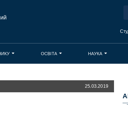
ний
Сту
НИКУ
ОСВІТА
НАУКА
25.03.2019
А