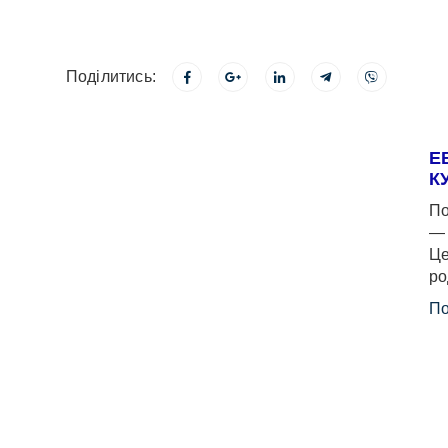
Поділитись:
Е
К
По
— 
Це
ро
По