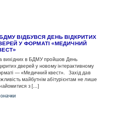
 БДМУ ВІДБУВСЯ ДЕНЬ ВІДКРИТИХ
ВЕРЕЙ У ФОРМАТІ «МЕДИЧНИЙ
ВЕСТ»
 вихідних в БДМУ пройшов День
дкритих дверей у новому інтерактивному
рматі — «Медичний квест». Захід дав
жливість майбутнім абітурієнтам не лише
найомитися з […]
значки