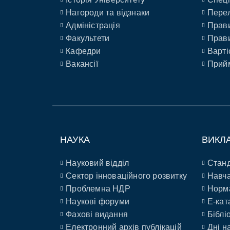
Нагороди та відзнаки
Перел
Адміністрація
Прави
Факультети
Прави
Кафедри
Варті
Вакансії
Прийм
НАУКА
ВИКЛ
Науковий відділ
Станд
Сектор інноваційного розвитку
Навча
Проблемна НДР
Норм
Наукові форуми
E-кат
Фахові видання
Біблі
Електронний архів публікацій
Дні н