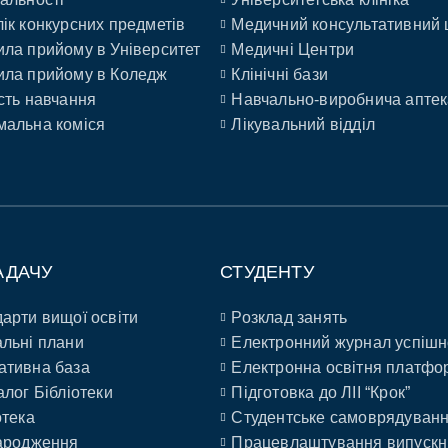
ік конкурсних предметів
Медичний консультативний 
ла прийому в Університет
Медичні Центри
ла прийому в Коледж
Клінічні бази
сть навчання
Навчально-виробнича аптек
альна коміся
Лікувальний відділ
АДАЧУ
СТУДЕНТУ
арти вищої освіти
Розклад занять
льні плани
Електронний журнал успішн
ативна база
Електронна освітня платфо
алог Бібліотеки
Підготовка до ЛІІ “Крок”
отека
Студентське самоврядуван
ародження
Працевлаштування випускн