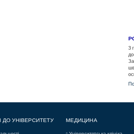
Р
3 
до
За
шв
ос
По
П ДО УНІВЕРСИТЕТУ
МЕДИЦИНА
альності
Університетська клініка