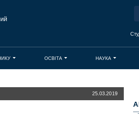
ний
Сту
НИКУ
ОСВІТА
НАУКА
25.03.2019
А