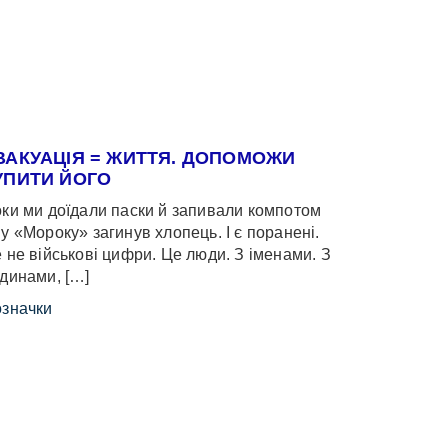
ВАКУАЦІЯ = ЖИТТЯ. ДОПОМОЖИ
УПИТИ ЙОГО
ки ми доїдали паски й запивали компотом
у «Мороку» загинув хлопець. І є поранені.
 не військові цифри. Це люди. З іменами. З
динами, […]
значки