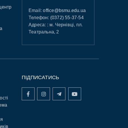
центр
Email:
office@bsmu.edu.ua
Телефон:
(0372) 55-37-54
Адреса: : м. Чернівці, пл.
а
Театральна, 2
ПІДПИСАТИСЬ
ості
рма
ня
иків