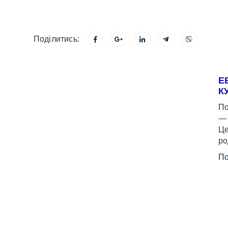
Поділитись:
Е
К
По
— 
Це
ро
По