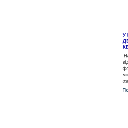
У
Д
К
На
ві
фо
мо
оз
По