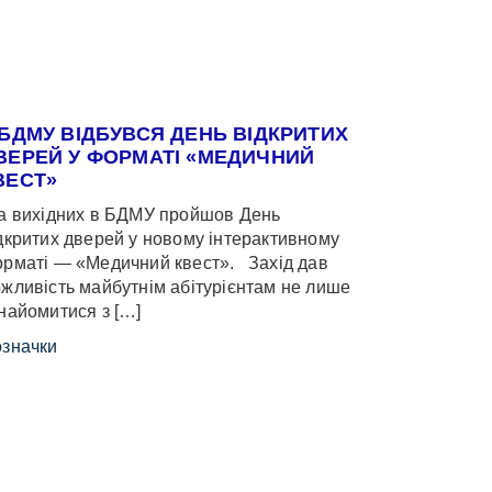
 БДМУ ВІДБУВСЯ ДЕНЬ ВІДКРИТИХ
ВЕРЕЙ У ФОРМАТІ «МЕДИЧНИЙ
ВЕСТ»
 вихідних в БДМУ пройшов День
дкритих дверей у новому інтерактивному
рматі — «Медичний квест». Захід дав
жливість майбутнім абітурієнтам не лише
найомитися з […]
значки