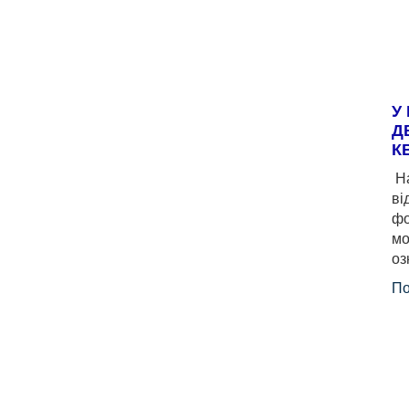
У
Д
К
На
ві
фо
мо
оз
По