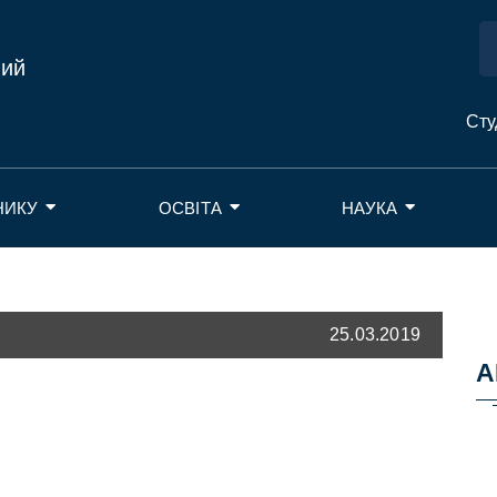
ний
Сту
НИКУ
ОСВІТА
НАУКА
25.03.2019
А