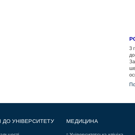
Р
3 
до
За
шв
ос
По
П ДО УНІВЕРСИТЕТУ
МЕДИЦИНА
альності
Університетська клініка