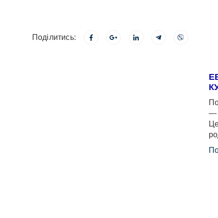
Поділитись:
Е
К
По
— 
Це
ро
По