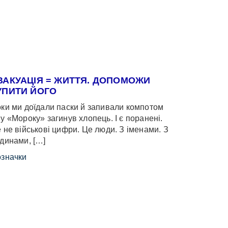
ВАКУАЦІЯ = ЖИТТЯ. ДОПОМОЖИ
УПИТИ ЙОГО
ки ми доїдали паски й запивали компотом
у «Мороку» загинув хлопець. І є поранені.
 не військові цифри. Це люди. З іменами. З
динами, […]
значки