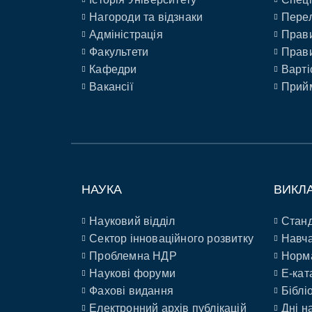
Нагороди та відзнаки
Перел
Адміністрація
Прави
Факультети
Прави
Кафедри
Варті
Вакансії
Прийм
НАУКА
ВИКЛ
Науковий відділ
Станд
Сектор інноваційного розвитку
Навча
Проблемна НДР
Норм
Наукові форуми
E-кат
Фахові видання
Біблі
Електронний архів публікацій
Дні н