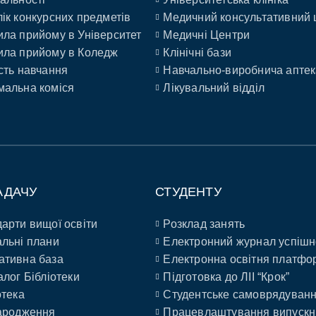
ік конкурсних предметів
Медичний консультативний 
ла прийому в Університет
Медичні Центри
ла прийому в Коледж
Клінічні бази
сть навчання
Навчально-виробнича аптек
альна коміся
Лікувальний відділ
АДАЧУ
СТУДЕНТУ
арти вищої освіти
Розклад занять
льні плани
Електронний журнал успішн
ативна база
Електронна освітня платфо
алог Бібліотеки
Підготовка до ЛІІ “Крок”
отека
Студентське самоврядуван
ародження
Працевлаштування випускн