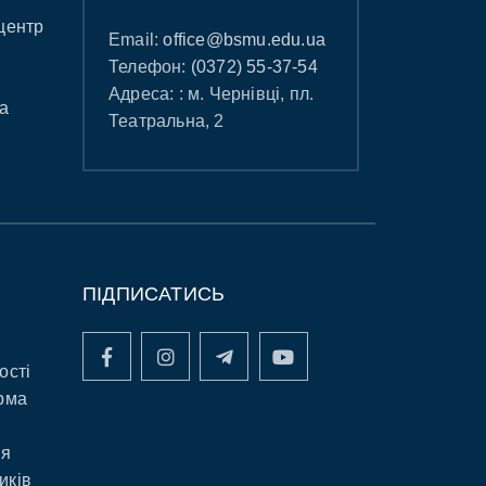
центр
Email:
office@bsmu.edu.ua
Телефон:
(0372) 55-37-54
Адреса: : м. Чернівці, пл.
а
Театральна, 2
ПІДПИСАТИСЬ
ості
рма
ня
иків