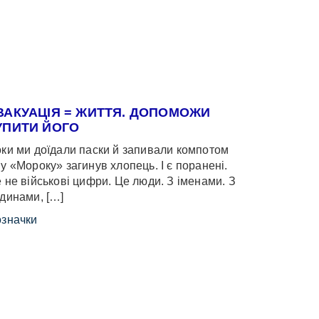
ВАКУАЦІЯ = ЖИТТЯ. ДОПОМОЖИ
УПИТИ ЙОГО
ки ми доїдали паски й запивали компотом
у «Мороку» загинув хлопець. І є поранені.
 не військові цифри. Це люди. З іменами. З
динами, […]
значки