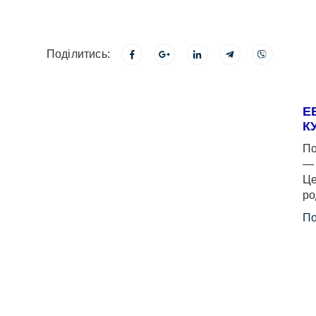
Поділитись:
Е
К
По
— 
Це
ро
По