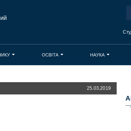
ний
Сту
НИКУ
ОСВІТА
НАУКА
25.03.2019
А