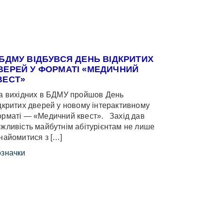
 БДМУ ВІДБУВСЯ ДЕНЬ ВІДКРИТИХ
ВЕРЕЙ У ФОРМАТІ «МЕДИЧНИЙ
ВЕСТ»
 вихідних в БДМУ пройшов День
дкритих дверей у новому інтерактивному
рматі — «Медичний квест». Захід дав
жливість майбутнім абітурієнтам не лише
найомитися з […]
значки