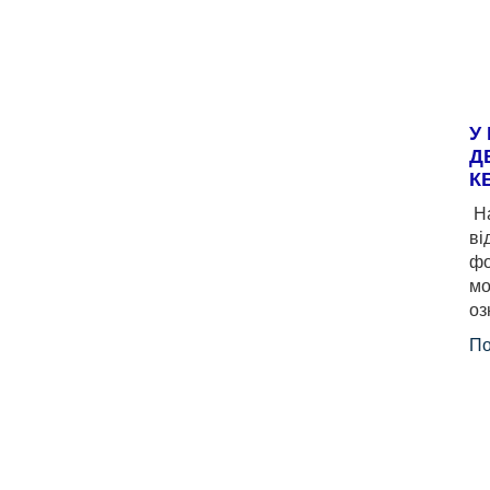
У
Д
К
На
ві
фо
мо
оз
По