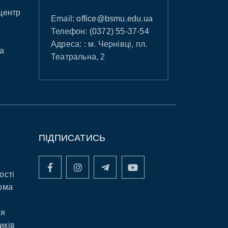
центр
Email:
office@bsmu.edu.ua
Телефон:
(0372) 55-37-54
Адреса: : м. Чернівці, пл.
а
Театральна, 2
ПІДПИСАТИСЬ
ості
рма
ня
иків