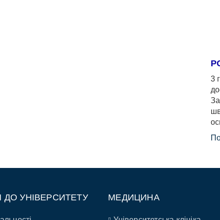
Р
3 
до
За
шв
ос
По
П ДО УНІВЕРСИТЕТУ
МЕДИЦИНА
альності
Університетська клініка