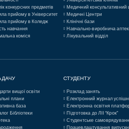
ік конкурсних предметів
Медичний консультативний 
ла прийому в Університет
Медичні Центри
ла прийому в Коледж
Клінічні бази
сть навчання
Навчально-виробнича аптек
альна коміся
Лікувальний відділ
АДАЧУ
СТУДЕНТУ
арти вищої освіти
Розклад занять
льні плани
Електронний журнал успішн
ативна база
Електронна освітня платфо
алог Бібліотеки
Підготовка до ЛІІ “Крок”
отека
Студентське самоврядуван
ародження
Працевлаштування випускн