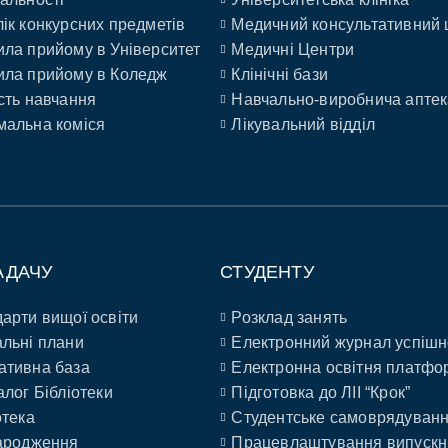
ік конкурсних предметів
Медичний консультативний 
ла прийому в Університет
Медичні Центри
ла прийому в Коледж
Клінічні бази
сть навчання
Навчально-виробнича аптек
альна коміся
Лікувальний відділ
АДАЧУ
СТУДЕНТУ
арти вищої освіти
Розклад занять
льні плани
Електронний журнал успішн
ативна база
Електронна освітня платфо
алог Бібліотеки
Підготовка до ЛІІ “Крок”
отека
Студентське самоврядуван
ародження
Працевлаштування випускн