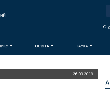
ний
Сту
НИКУ
ОСВІТА
НАУКА
26.03.2019
А