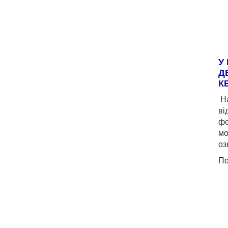
У
Д
К
На
ві
фо
мо
оз
По