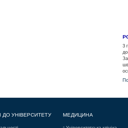
Р
3 
до
За
шв
ос
По
П ДО УНІВЕРСИТЕТУ
МЕДИЦИНА
альності
Університетська клініка