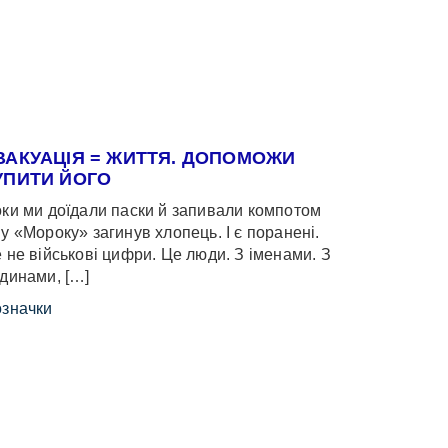
ВАКУАЦІЯ = ЖИТТЯ. ДОПОМОЖИ
УПИТИ ЙОГО
ки ми доїдали паски й запивали компотом
у «Мороку» загинув хлопець. І є поранені.
 не військові цифри. Це люди. З іменами. З
динами, […]
значки