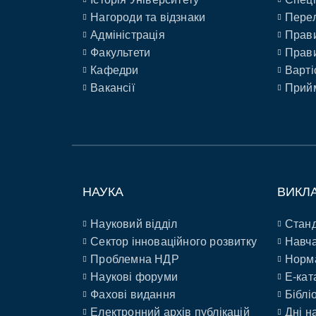
Нагороди та відзнаки
Перел
Адміністрація
Прави
Факультети
Прави
Кафедри
Варті
Вакансії
Прийм
НАУКА
ВИКЛ
Науковий відділ
Станд
Сектор інноваційного розвитку
Навча
Проблемна НДР
Норм
Наукові форуми
E-кат
Фахові видання
Біблі
Електронний архів публікацій
Дні н