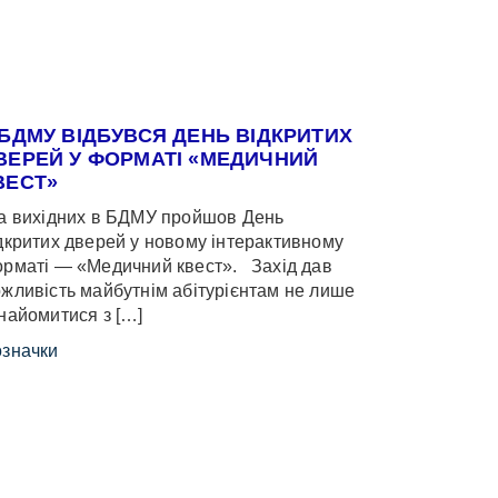
 БДМУ ВІДБУВСЯ ДЕНЬ ВІДКРИТИХ
ВЕРЕЙ У ФОРМАТІ «МЕДИЧНИЙ
ВЕСТ»
 вихідних в БДМУ пройшов День
дкритих дверей у новому інтерактивному
рматі — «Медичний квест». Захід дав
жливість майбутнім абітурієнтам не лише
найомитися з […]
значки