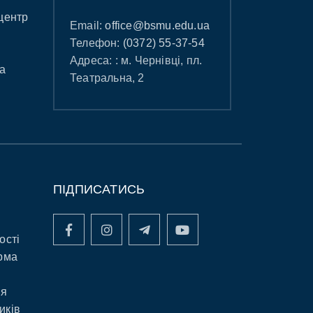
центр
Email:
office@bsmu.edu.ua
Телефон:
(0372) 55-37-54
Адреса: : м. Чернівці, пл.
а
Театральна, 2
ПІДПИСАТИСЬ
ості
рма
ня
иків