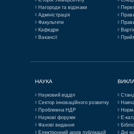
Нагороди та відзнаки
Перел
Адміністрація
Прави
Факультети
Прави
Кафедри
Варті
Вакансії
Прийм
НАУКА
ВИКЛ
Науковий відділ
Станд
Сектор інноваційного розвитку
Навча
Проблемна НДР
Норм
Наукові форуми
E-кат
Фахові видання
Біблі
Електронний архів публікацій
Дні н