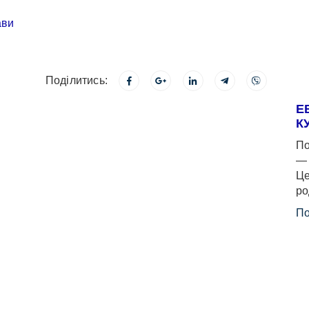
Поділитись:
Е
К
По
— 
Це
ро
По