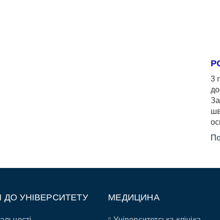
Р
3 
до
За
шв
ос
По
П ДО УНІВЕРСИТЕТУ
МЕДИЦИНА
альності
Університетська клініка