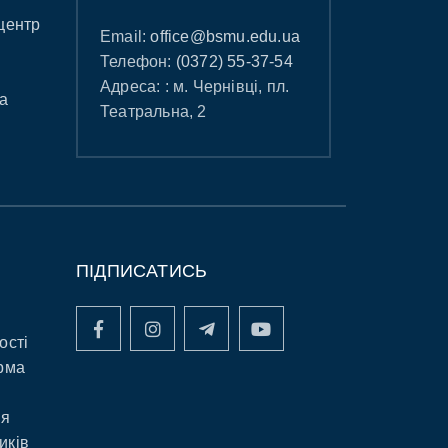
центр
Email:
office@bsmu.edu.ua
Телефон:
(0372) 55-37-54
Адреса: : м. Чернівці, пл.
а
Театральна, 2
ПІДПИСАТИСЬ
ості
рма
ня
иків