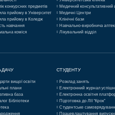
ік конкурсних предметів
Медичний консультативний 
ла прийому в Університет
Медичні Центри
ла прийому в Коледж
Клінічні бази
сть навчання
Навчально-виробнича аптек
альна коміся
Лікувальний відділ
АДАЧУ
СТУДЕНТУ
арти вищої освіти
Розклад занять
льні плани
Електронний журнал успішн
ативна база
Електронна освітня платфо
алог Бібліотеки
Підготовка до ЛІІ “Крок”
отека
Студентське самоврядуван
ародження
Працевлаштування випускн