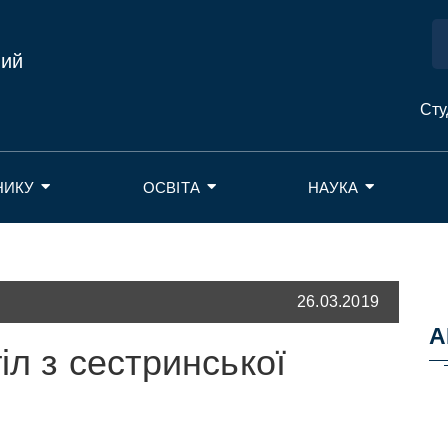
ний
Сту
НИКУ
ОСВІТА
НАУКА
26.03.2019
А
іл з сестринської