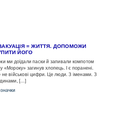
ВАКУАЦІЯ = ЖИТТЯ. ДОПОМОЖИ
УПИТИ ЙОГО
ки ми доїдали паски й запивали компотом
у «Мороку» загинув хлопець. І є поранені.
 не військові цифри. Це люди. З іменами. З
динами, […]
значки