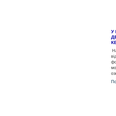
У
Д
К
На
ві
фо
мо
оз
По