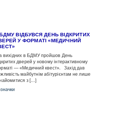
 БДМУ ВІДБУВСЯ ДЕНЬ ВІДКРИТИХ
ВЕРЕЙ У ФОРМАТІ «МЕДИЧНИЙ
ВЕСТ»
 вихідних в БДМУ пройшов День
дкритих дверей у новому інтерактивному
рматі — «Медичний квест». Захід дав
жливість майбутнім абітурієнтам не лише
найомитися з […]
значки