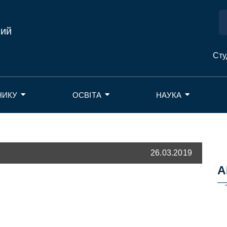
ний
Сту
НИКУ
ОСВІТА
НАУКА
26.03.2019
А