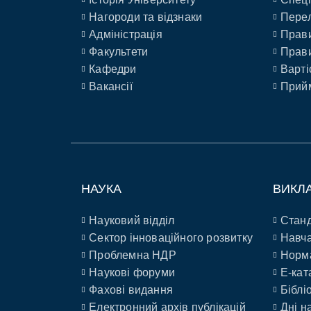
Нагороди та відзнаки
Перел
Адміністрація
Прави
Факультети
Прави
Кафедри
Варті
Вакансії
Прийм
НАУКА
ВИКЛ
Науковий відділ
Станд
Сектор інноваційного розвитку
Навча
Проблемна НДР
Норм
Наукові форуми
E-кат
Фахові видання
Біблі
Електронний архів публікацій
Дні н