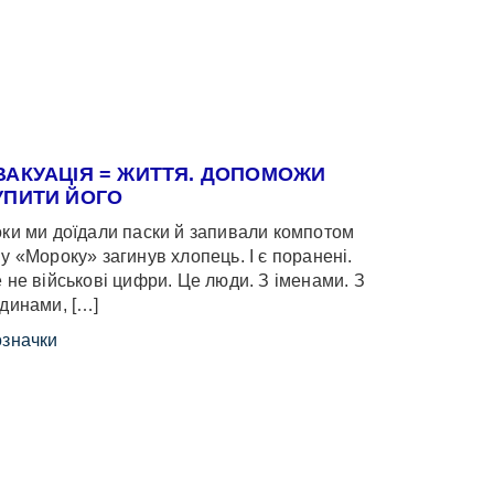
ВАКУАЦІЯ = ЖИТТЯ. ДОПОМОЖИ
УПИТИ ЙОГО
ки ми доїдали паски й запивали компотом
у «Мороку» загинув хлопець. І є поранені.
 не військові цифри. Це люди. З іменами. З
динами, […]
значки