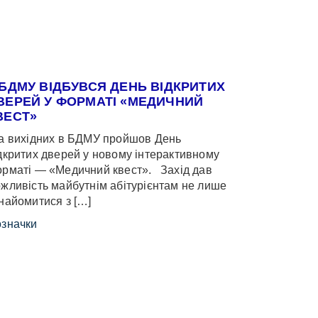
 БДМУ ВІДБУВСЯ ДЕНЬ ВІДКРИТИХ
ВЕРЕЙ У ФОРМАТІ «МЕДИЧНИЙ
ВЕСТ»
 вихідних в БДМУ пройшов День
дкритих дверей у новому інтерактивному
рматі — «Медичний квест». Захід дав
жливість майбутнім абітурієнтам не лише
найомитися з […]
значки