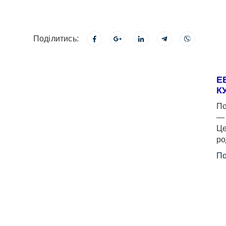
Поділитись:
Е
К
По
— 
Це
ро
По