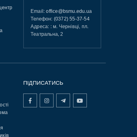
центр
Email:
office@bsmu.edu.ua
Телефон:
(0372) 55-37-54
Адреса: : м. Чернівці, пл.
а
Театральна, 2
ПІДПИСАТИСЬ
ості
рма
ня
иків