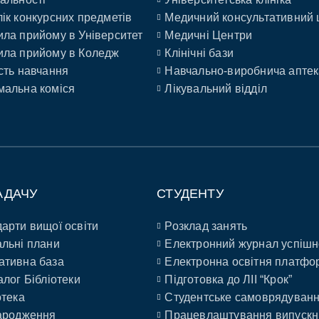
ік конкурсних предметів
Медичний консультативний 
ла прийому в Університет
Медичні Центри
ла прийому в Коледж
Клінічні бази
сть навчання
Навчально-виробнича аптек
альна коміся
Лікувальний відділ
АДАЧУ
СТУДЕНТУ
арти вищої освіти
Розклад занять
льні плани
Електронний журнал успішн
ативна база
Електронна освітня платфо
алог Бібліотеки
Підготовка до ЛІІ “Крок”
отека
Студентське самоврядуван
ародження
Працевлаштування випускн