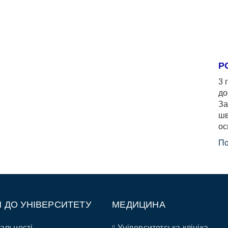
Р
3 
до
За
шв
ос
По
П ДО УНІВЕРСИТЕТУ
МЕДИЦИНА
альності
Університетська клініка