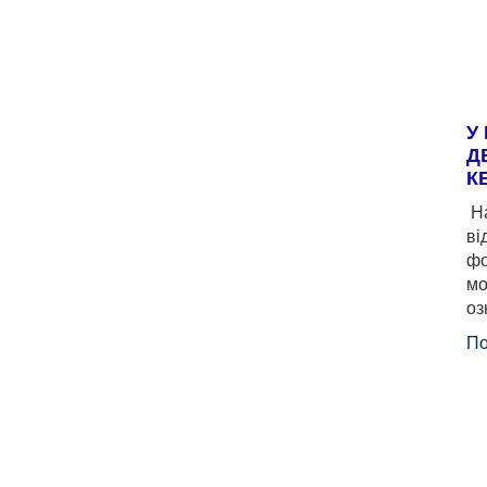
У
Д
К
На
ві
фо
мо
оз
По