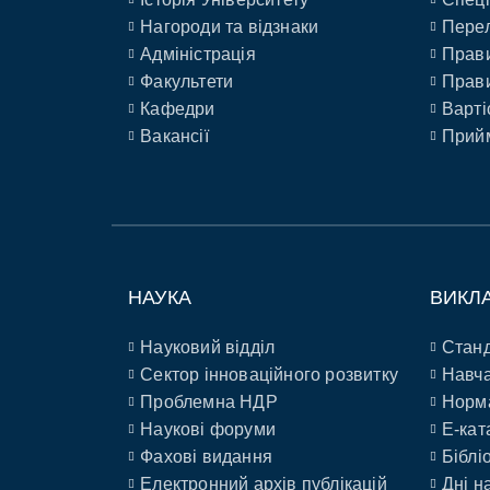
Нагороди та відзнаки
Перел
Адміністрація
Прави
Факультети
Прави
Кафедри
Варті
Вакансії
Прийм
НАУКА
ВИКЛ
Науковий відділ
Станд
Сектор інноваційного розвитку
Навча
Проблемна НДР
Норм
Наукові форуми
E-кат
Фахові видання
Біблі
Електронний архів публікацій
Дні н