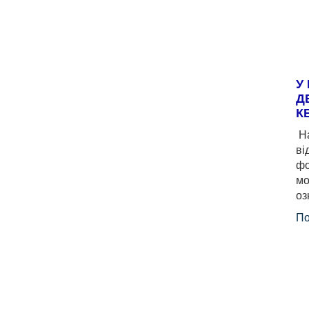
У
Д
К
На
ві
фо
мо
оз
По