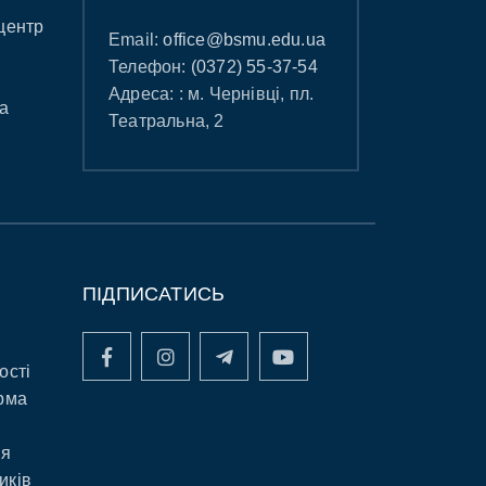
центр
Email:
office@bsmu.edu.ua
Телефон:
(0372) 55-37-54
Адреса: : м. Чернівці, пл.
а
Театральна, 2
ПІДПИСАТИСЬ
ості
рма
ня
иків