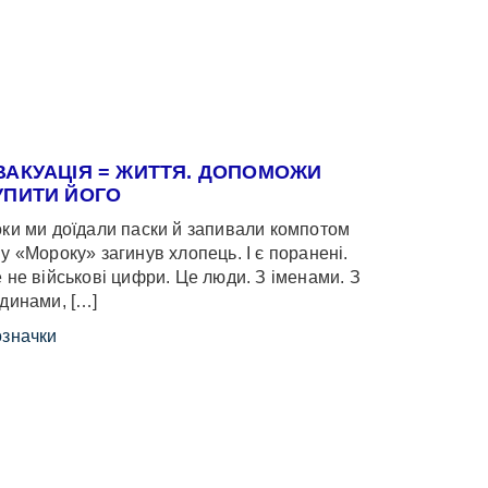
ВАКУАЦІЯ = ЖИТТЯ. ДОПОМОЖИ
УПИТИ ЙОГО
ки ми доїдали паски й запивали компотом
у «Мороку» загинув хлопець. І є поранені.
 не військові цифри. Це люди. З іменами. З
динами, […]
значки