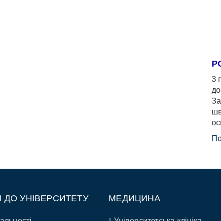
Р
3 
до
За
шв
ос
По
П ДО УНІВЕРСИТЕТУ
МЕДИЦИНА
альності
Університетська клініка