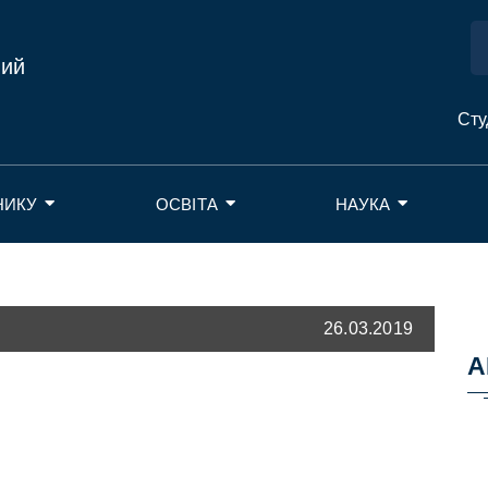
ний
Сту
НИКУ
ОСВІТА
НАУКА
26.03.2019
А