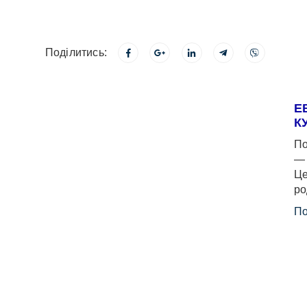
Поділитись:
Е
К
По
— 
Це
ро
По