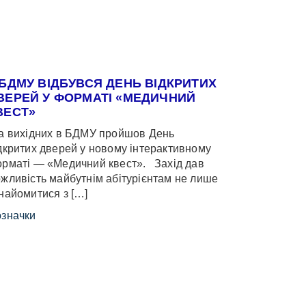
 БДМУ ВІДБУВСЯ ДЕНЬ ВІДКРИТИХ
ВЕРЕЙ У ФОРМАТІ «МЕДИЧНИЙ
ВЕСТ»
 вихідних в БДМУ пройшов День
дкритих дверей у новому інтерактивному
рматі — «Медичний квест». Захід дав
жливість майбутнім абітурієнтам не лише
найомитися з […]
значки