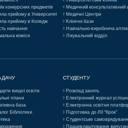
ік конкурсних предметів
Медичний консультативний 
ла прийому в Університет
Медичні Центри
ла прийому в Коледж
Клінічні бази
сть навчання
Навчально-виробнича аптек
альна коміся
Лікувальний відділ
АДАЧУ
СТУДЕНТУ
арти вищої освіти
Розклад занять
льні плани
Електронний журнал успішн
ативна база
Електронна освітня платфо
алог Бібліотеки
Підготовка до ЛІІ “Крок”
отека
Студентське самоврядуван
ародження
Працевлаштування випускн