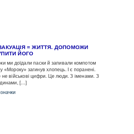
ВАКУАЦІЯ = ЖИТТЯ. ДОПОМОЖИ
УПИТИ ЙОГО
ки ми доїдали паски й запивали компотом
у «Мороку» загинув хлопець. І є поранені.
 не військові цифри. Це люди. З іменами. З
динами, […]
значки