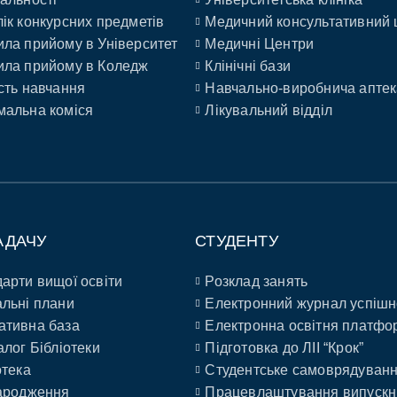
ік конкурсних предметів
Медичний консультативний 
ла прийому в Університет
Медичні Центри
ла прийому в Коледж
Клінічні бази
сть навчання
Навчально-виробнича аптек
альна коміся
Лікувальний відділ
АДАЧУ
СТУДЕНТУ
арти вищої освіти
Розклад занять
льні плани
Електронний журнал успішн
ативна база
Електронна освітня платфо
алог Бібліотеки
Підготовка до ЛІІ “Крок”
отека
Студентське самоврядуван
ародження
Працевлаштування випускн