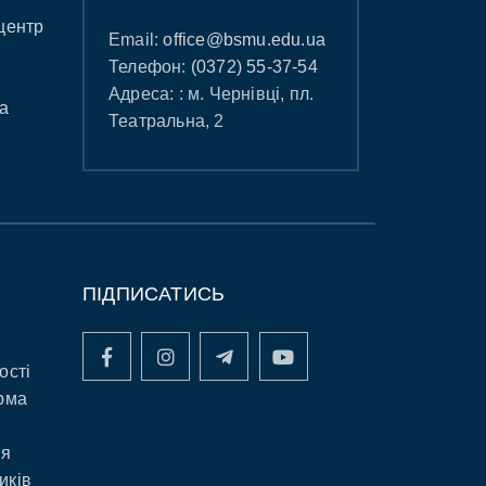
центр
Email:
office@bsmu.edu.ua
Телефон:
(0372) 55-37-54
Адреса: : м. Чернівці, пл.
а
Театральна, 2
ПІДПИСАТИСЬ
ості
рма
ня
иків