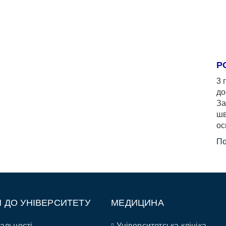
Р
3 
до
За
шв
ос
По
П ДО УНІВЕРСИТЕТУ
МЕДИЦИНА
альності
Університетська клініка