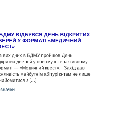
 БДМУ ВІДБУВСЯ ДЕНЬ ВІДКРИТИХ
ВЕРЕЙ У ФОРМАТІ «МЕДИЧНИЙ
ВЕСТ»
 вихідних в БДМУ пройшов День
дкритих дверей у новому інтерактивному
рматі — «Медичний квест». Захід дав
жливість майбутнім абітурієнтам не лише
найомитися з […]
значки