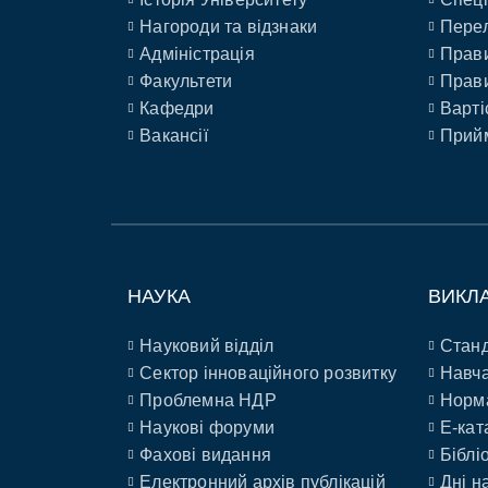
Нагороди та відзнаки
Перел
Адміністрація
Прави
Факультети
Прави
Кафедри
Варті
Вакансії
Прийм
НАУКА
ВИКЛ
Науковий відділ
Станд
Сектор інноваційного розвитку
Навча
Проблемна НДР
Норм
Наукові форуми
E-кат
Фахові видання
Біблі
Електронний архів публікацій
Дні н