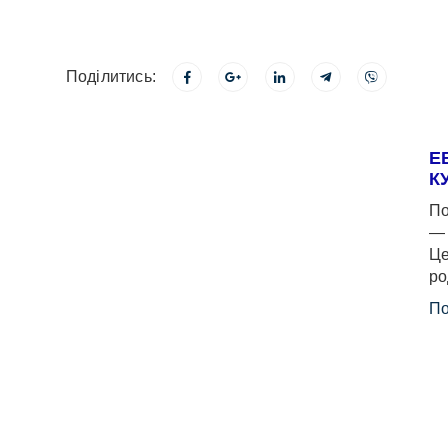
Поділитись:
Е
К
По
— 
Це
ро
По