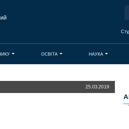
ний
Сту
НИКУ
ОСВІТА
НАУКА
25.03.2019
А