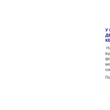
У
Д
К
На
ві
фо
мо
оз
По