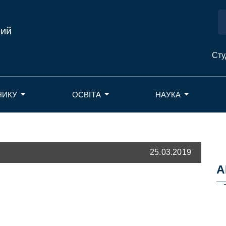
ний
Сту
НИКУ
ОСВІТА
НАУКА
25.03.2019
А