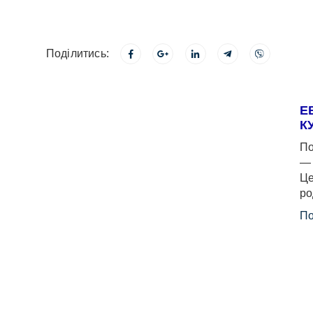
Поділитись:
Е
К
По
— 
Це
ро
По