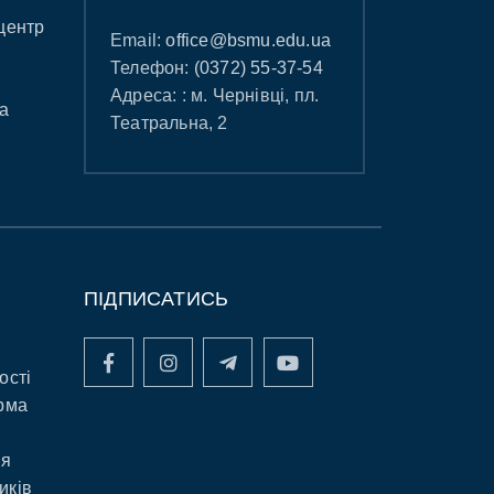
центр
Email:
office@bsmu.edu.ua
Телефон:
(0372) 55-37-54
Адреса: : м. Чернівці, пл.
а
Театральна, 2
ПІДПИСАТИСЬ
ості
рма
ня
иків