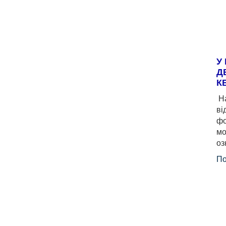
У
Д
К
На
ві
фо
мо
оз
По