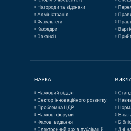
Нагороди та відзнаки
Перел
Адміністрація
Прави
Факультети
Прави
Кафедри
Варті
Вакансії
Прийм
НАУКА
ВИКЛ
Науковий відділ
Станд
Сектор інноваційного розвитку
Навча
Проблемна НДР
Норм
Наукові форуми
E-кат
Фахові видання
Біблі
Електронний архів публікацій
Дні н