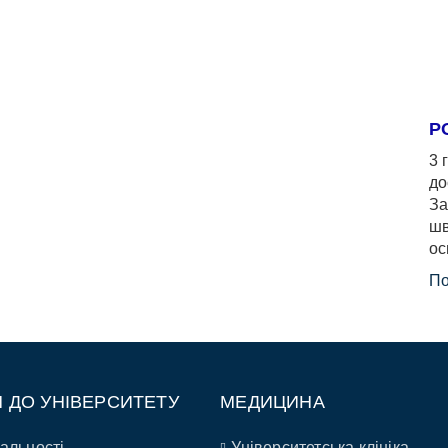
Р
3 
до
За
шв
ос
По
П ДО УНІВЕРСИТЕТУ
МЕДИЦИНА
альності
Університетська клініка