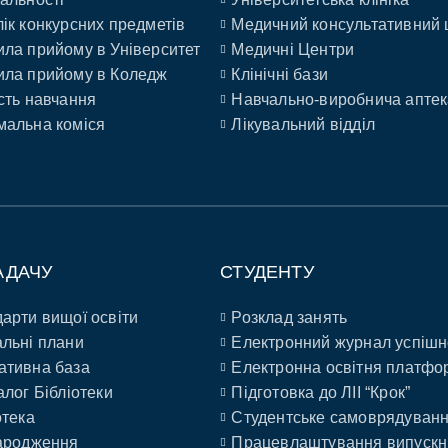
ік конкурсних предметів
Медичний консультативний 
ла прийому в Університет
Медичні Центри
ла прийому в Коледж
Клінічні бази
сть навчання
Навчально-виробнича аптек
альна коміся
Лікувальний відділ
АДАЧУ
СТУДЕНТУ
арти вищої освіти
Розклад занять
льні плани
Електронний журнал успішн
ативна база
Електронна освітня платфо
алог Бібліотеки
Підготовка до ЛІІ “Крок”
отека
Студентське самоврядуван
ародження
Працевлаштування випускн