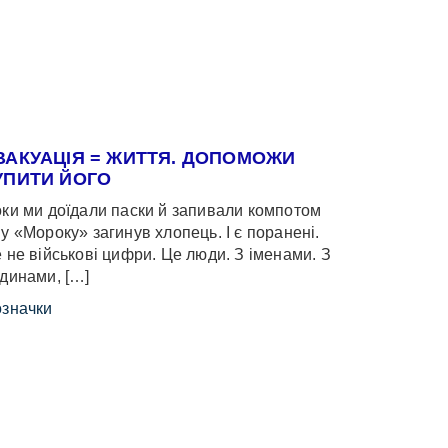
ВАКУАЦІЯ = ЖИТТЯ. ДОПОМОЖИ
УПИТИ ЙОГО
ки ми доїдали паски й запивали компотом
у «Мороку» загинув хлопець. І є поранені.
 не військові цифри. Це люди. З іменами. З
динами, […]
значки