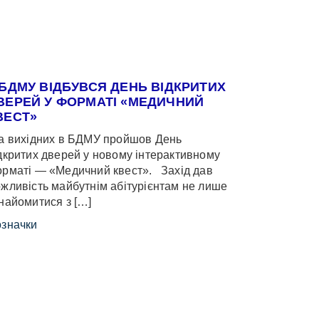
 БДМУ ВІДБУВСЯ ДЕНЬ ВІДКРИТИХ
ВЕРЕЙ У ФОРМАТІ «МЕДИЧНИЙ
ВЕСТ»
 вихідних в БДМУ пройшов День
дкритих дверей у новому інтерактивному
рматі — «Медичний квест». Захід дав
жливість майбутнім абітурієнтам не лише
найомитися з […]
значки