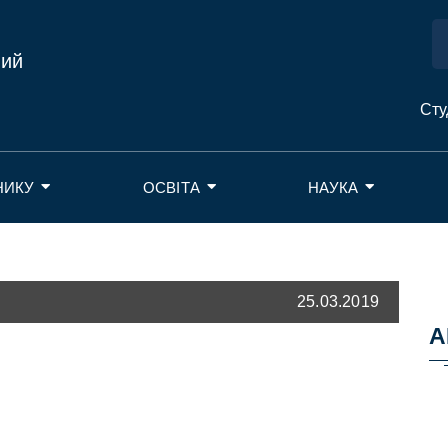
ний
Сту
НИКУ
ОСВІТА
НАУКА
25.03.2019
А