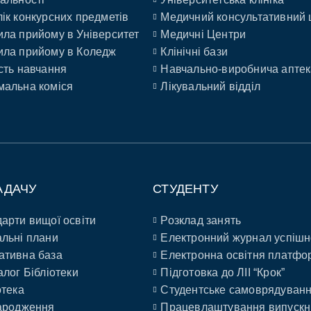
ік конкурсних предметів
Медичний консультативний 
ла прийому в Університет
Медичні Центри
ла прийому в Коледж
Клінічні бази
сть навчання
Навчально-виробнича аптек
альна коміся
Лікувальний відділ
АДАЧУ
СТУДЕНТУ
арти вищої освіти
Розклад занять
льні плани
Електронний журнал успішн
ативна база
Електронна освітня платфо
алог Бібліотеки
Підготовка до ЛІІ “Крок”
отека
Студентське самоврядуван
ародження
Працевлаштування випускн