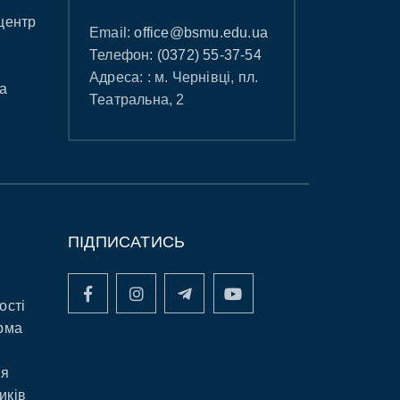
центр
Email:
office@bsmu.edu.ua
Телефон:
(0372) 55-37-54
Адреса: : м. Чернівці, пл.
а
Театральна, 2
ПІДПИСАТИСЬ
ості
рма
ня
иків