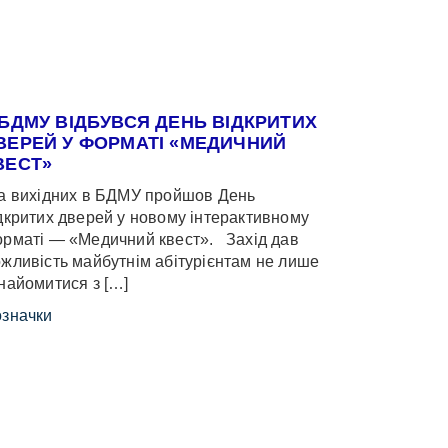
 БДМУ ВІДБУВСЯ ДЕНЬ ВІДКРИТИХ
ВЕРЕЙ У ФОРМАТІ «МЕДИЧНИЙ
ВЕСТ»
 вихідних в БДМУ пройшов День
дкритих дверей у новому інтерактивному
рматі — «Медичний квест». Захід дав
жливість майбутнім абітурієнтам не лише
найомитися з […]
значки