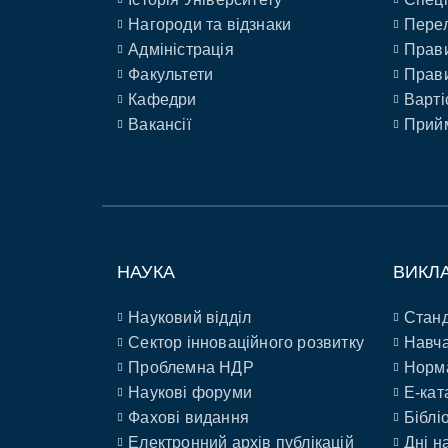
Нагороди та відзнаки
Перел
Адміністрація
Прави
Факультети
Прави
Кафедри
Варті
Вакансії
Прийм
НАУКА
ВИКЛ
Науковий відділ
Станд
Сектор інноваційного розвитку
Навча
Проблемна НДР
Норм
Наукові форуми
E-кат
Фахові видання
Біблі
Електронний архів публікацій
Дні н