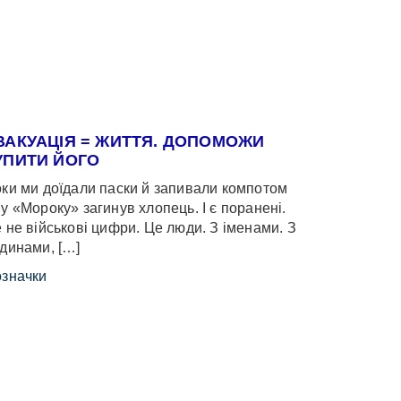
ВАКУАЦІЯ = ЖИТТЯ. ДОПОМОЖИ
УПИТИ ЙОГО
ки ми доїдали паски й запивали компотом
у «Мороку» загинув хлопець. І є поранені.
 не військові цифри. Це люди. З іменами. З
динами, […]
значки