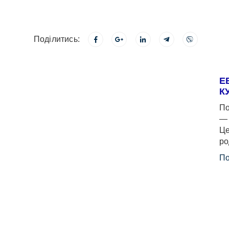
Поділитись:
Е
К
По
— 
Це
ро
По