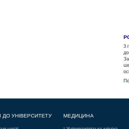
Р
3 
до
За
шв
ос
По
П ДО УНІВЕРСИТЕТУ
МЕДИЦИНА
альності
Університетська клініка