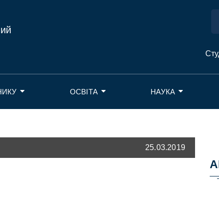
ний
Сту
НИКУ
ОСВІТА
НАУКА
25.03.2019
А