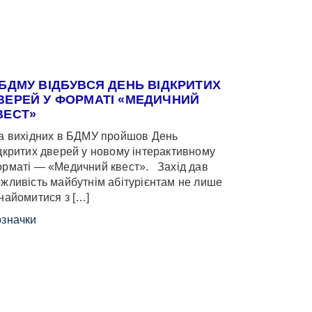
 БДМУ ВІДБУВСЯ ДЕНЬ ВІДКРИТИХ
ВЕРЕЙ У ФОРМАТІ «МЕДИЧНИЙ
ВЕСТ»
 вихідних в БДМУ пройшов День
дкритих дверей у новому інтерактивному
рматі — «Медичний квест». Захід дав
жливість майбутнім абітурієнтам не лише
найомитися з […]
значки