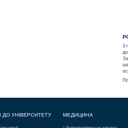
Р
3 
до
За
шв
ос
По
П ДО УНІВЕРСИТЕТУ
МЕДИЦИНА
альності
Університетська клініка