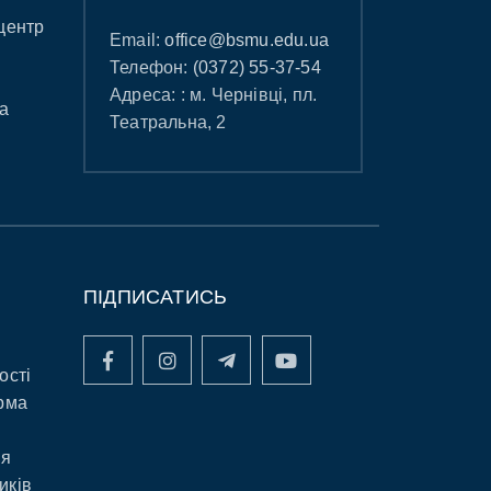
центр
Email:
office@bsmu.edu.ua
Телефон:
(0372) 55-37-54
Адреса: : м. Чернівці, пл.
а
Театральна, 2
ПІДПИСАТИСЬ
ості
рма
ня
иків