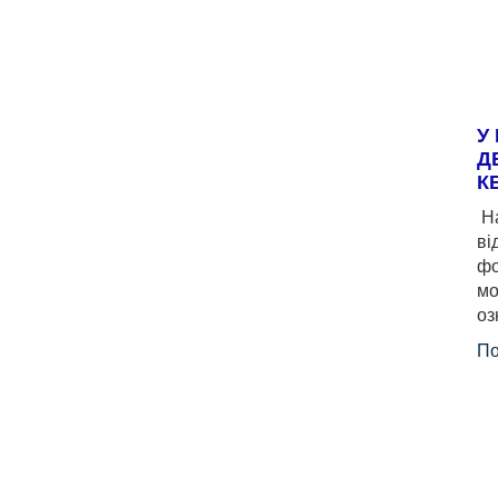
У
Д
К
На
ві
фо
мо
оз
По