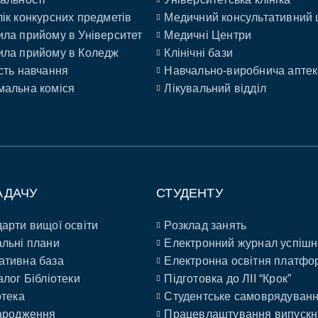
ік конкурсних предметів
Медичний консультативний 
ла прийому в Університет
Медичні Центри
ла прийому в Коледж
Клінічні бази
сть навчання
Навчально-виробнича аптек
альна коміся
Лікувальний відділ
АДАЧУ
СТУДЕНТУ
арти вищої освіти
Розклад занять
льні плани
Електронний журнал успішн
ативна база
Електронна освітня платфо
алог Бібліотеки
Підготовка до ЛІІ “Крок”
отека
Студентське самоврядуван
ародження
Працевлаштування випускн