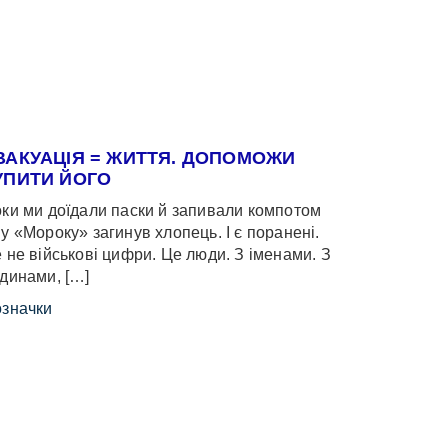
ВАКУАЦІЯ = ЖИТТЯ. ДОПОМОЖИ
УПИТИ ЙОГО
ки ми доїдали паски й запивали компотом
у «Мороку» загинув хлопець. І є поранені.
 не військові цифри. Це люди. З іменами. З
динами, […]
значки