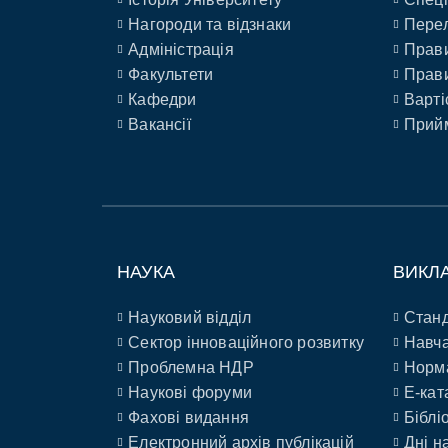
Нагороди та відзнаки
Перел
Адміністрація
Прави
Факультети
Прави
Кафедри
Варті
Вакансії
Прийм
НАУКА
ВИКЛ
Науковий відділ
Станд
Сектор інноваційного розвитку
Навча
Проблемна НДР
Норм
Наукові форуми
E-кат
Фахові видання
Біблі
Електронний архів публікацій
Дні н