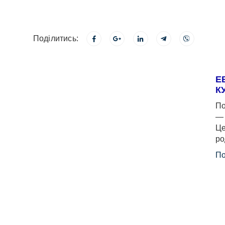
Поділитись:
Е
К
По
— 
Це
ро
По