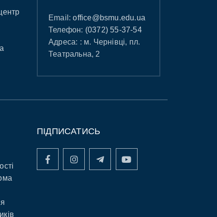
центр
Email:
office@bsmu.edu.ua
Телефон:
(0372) 55-37-54
Адреса: : м. Чернівці, пл.
а
Театральна, 2
ПІДПИСАТИСЬ
ості
рма
ня
иків