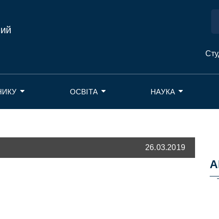
ний
Сту
НИКУ
ОСВІТА
НАУКА
26.03.2019
А