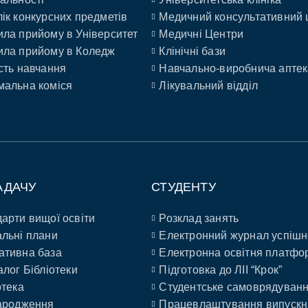
ік конкурсних предметів
Медичний консультативний 
ла прийому в Університет
Медичні Центри
ла прийому в Коледж
Клінічні бази
сть навчання
Навчально-виробнича аптек
альна коміся
Лікувальний відділ
АДАЧУ
СТУДЕНТУ
арти вищої освіти
Розклад занять
льні плани
Електронний журнал успішн
ативна база
Електронна освітня платфо
алог Бібліотеки
Підготовка до ЛІІ “Крок”
отека
Студентське самоврядуван
ародження
Працевлаштування випускн