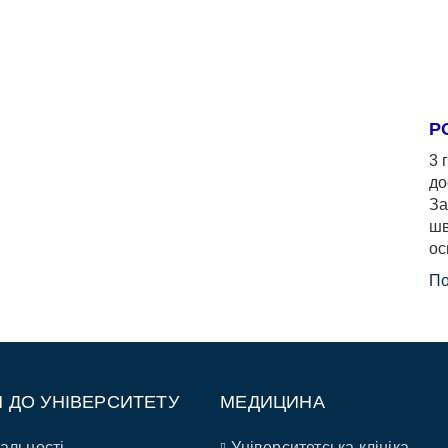
Р
3 
до
За
шв
ос
По
П ДО УНІВЕРСИТЕТУ
МЕДИЦИНА
альності
Університетська клініка