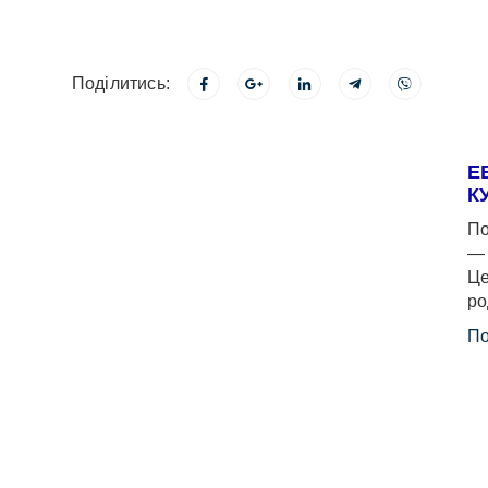
Поділитись:
Е
К
По
— 
Це
ро
По