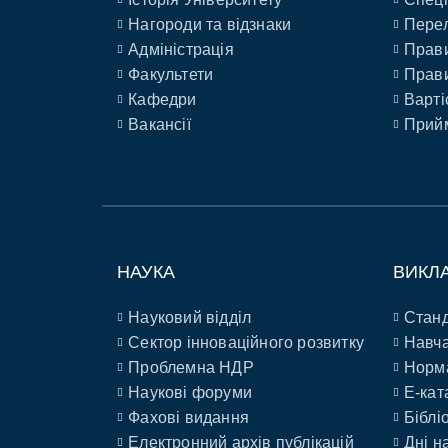
Нагороди та відзнаки
Перел
Адміністрація
Прави
Факультети
Прави
Кафедри
Варті
Вакансії
Прийм
НАУКА
ВИКЛ
Науковий відділ
Станд
Сектор інноваційного розвитку
Навча
Проблемна НДР
Норм
Наукові форуми
E-кат
Фахові видання
Біблі
Електронний архів публікацій
Дні н