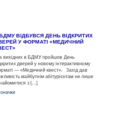
 БДМУ ВІДБУВСЯ ДЕНЬ ВІДКРИТИХ
ВЕРЕЙ У ФОРМАТІ «МЕДИЧНИЙ
ВЕСТ»
 вихідних в БДМУ пройшов День
дкритих дверей у новому інтерактивному
рматі — «Медичний квест». Захід дав
жливість майбутнім абітурієнтам не лише
найомитися з […]
значки