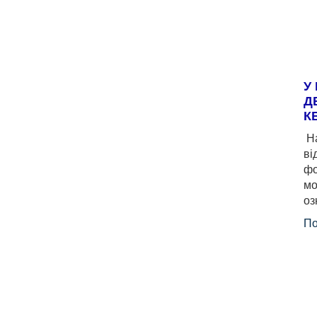
У
Д
К
На
ві
фо
мо
оз
По