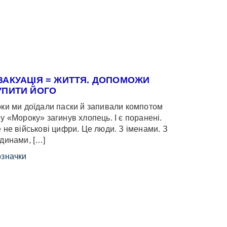
ВАКУАЦІЯ = ЖИТТЯ. ДОПОМОЖИ
УПИТИ ЙОГО
ки ми доїдали паски й запивали компотом
у «Мороку» загинув хлопець. І є поранені.
 не військові цифри. Це люди. З іменами. З
динами, […]
значки