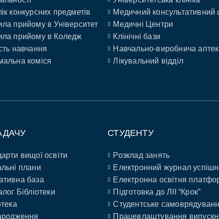
ік конкурсних предметів
Медичний консультативний 
ла прийому в Університет
Медичні Центри
ла прийому в Коледж
Клінічні бази
сть навчання
Навчально-виробнича аптек
альна коміся
Лікувальний відділ
АДАЧУ
СТУДЕНТУ
арти вищої освіти
Розклад занять
льні плани
Електронний журнал успішн
ативна база
Електронна освітня платфо
алог Бібліотеки
Підготовка до ЛІІ “Крок”
отека
Студентське самоврядуван
ародження
Працевлаштування випускн