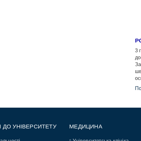
Р
3 
до
За
шв
ос
По
П ДО УНІВЕРСИТЕТУ
МЕДИЦИНА
альності
Університетська клініка