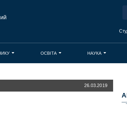
ний
Сту
НИКУ
ОСВІТА
НАУКА
26.03.2019
А