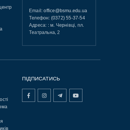
центр
Email:
office@bsmu.edu.ua
Телефон:
(0372) 55-37-54
Адреса: : м. Чернівці, пл.
а
Театральна, 2
ПІДПИСАТИСЬ
ості
рма
ня
иків