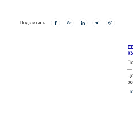
Поділитись:
Е
К
По
— 
Це
ро
По