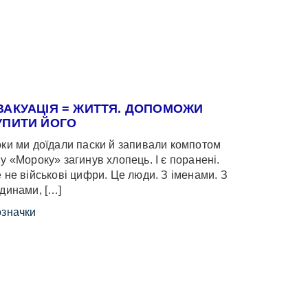
ВАКУАЦІЯ = ЖИТТЯ. ДОПОМОЖИ
УПИТИ ЙОГО
ки ми доїдали паски й запивали компотом
у «Мороку» загинув хлопець. І є поранені.
 не військові цифри. Це люди. З іменами. З
динами, […]
значки