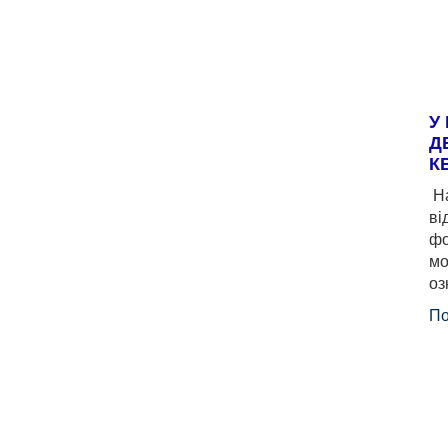
У
Д
К
На
ві
фо
мо
оз
По