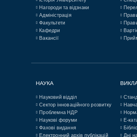
Нагороди та відзнаки
Перел
Адміністрація
Прави
Факультети
Прави
Кафедри
Варті
Вакансії
Прийм
НАУКА
ВИКЛ
Науковий відділ
Станд
Сектор інноваційного розвитку
Навча
Проблемна НДР
Норм
Наукові форуми
E-кат
Фахові видання
Біблі
Електронний архів публікацій
Дні н