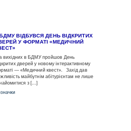
 БДМУ ВІДБУВСЯ ДЕНЬ ВІДКРИТИХ
ВЕРЕЙ У ФОРМАТІ «МЕДИЧНИЙ
ВЕСТ»
 вихідних в БДМУ пройшов День
дкритих дверей у новому інтерактивному
рматі — «Медичний квест». Захід дав
жливість майбутнім абітурієнтам не лише
найомитися з […]
значки