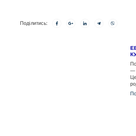
Поділитись:
Е
К
По
— 
Це
ро
По