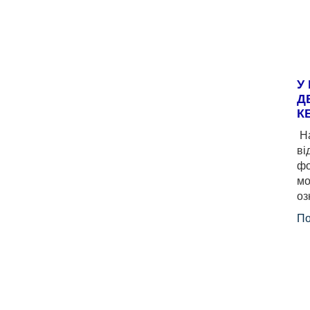
У
Д
К
На
ві
фо
мо
оз
По