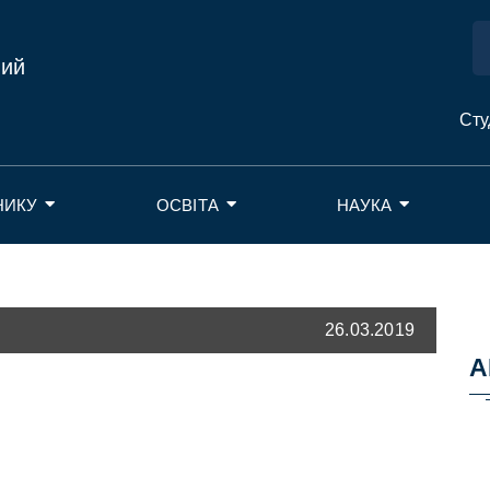
ний
Сту
НИКУ
ОСВІТА
НАУКА
26.03.2019
А