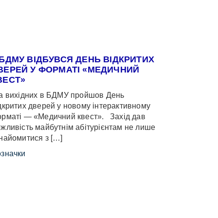
 БДМУ ВІДБУВСЯ ДЕНЬ ВІДКРИТИХ
ВЕРЕЙ У ФОРМАТІ «МЕДИЧНИЙ
ВЕСТ»
 вихідних в БДМУ пройшов День
дкритих дверей у новому інтерактивному
рматі — «Медичний квест». Захід дав
жливість майбутнім абітурієнтам не лише
найомитися з […]
значки