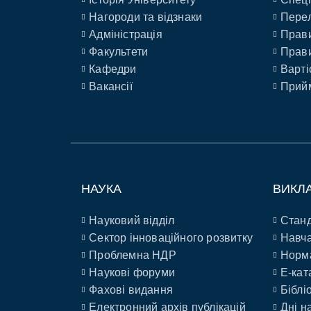
Нагороди та відзнаки
Перел
Адміністрація
Прави
Факультети
Прави
Кафедри
Варті
Вакансії
Прийм
НАУКА
ВИКЛ
Науковий відділ
Станд
Сектор інноваційного розвитку
Навча
Проблемна НДР
Норм
Наукові форуми
E-кат
Фахові видання
Біблі
Електронний архів публікацій
Дні н