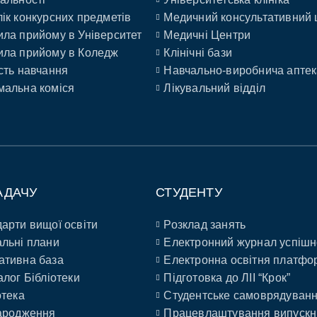
ік конкурсних предметів
Медичний консультативний 
ла прийому в Університет
Медичні Центри
ла прийому в Коледж
Клінічні бази
сть навчання
Навчально-виробнича аптек
альна коміся
Лікувальний відділ
АДАЧУ
СТУДЕНТУ
арти вищої освіти
Розклад занять
льні плани
Електронний журнал успішн
ативна база
Електронна освітня платфо
алог Бібліотеки
Підготовка до ЛІІ “Крок”
отека
Студентське самоврядуван
ародження
Працевлаштування випускн