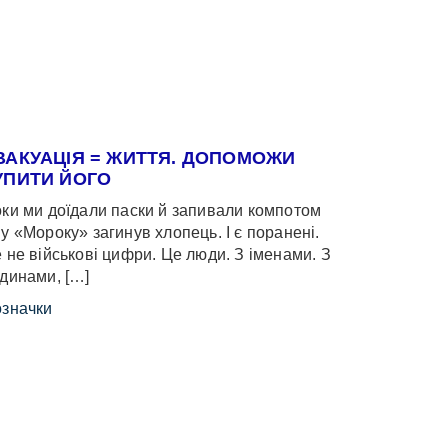
ВАКУАЦІЯ = ЖИТТЯ. ДОПОМОЖИ
УПИТИ ЙОГО
ки ми доїдали паски й запивали компотом
у «Мороку» загинув хлопець. І є поранені.
 не військові цифри. Це люди. З іменами. З
динами, […]
значки