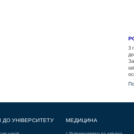
Р
3 
до
За
шв
ос
По
П ДО УНІВЕРСИТЕТУ
МЕДИЦИНА
альності
Університетська клініка