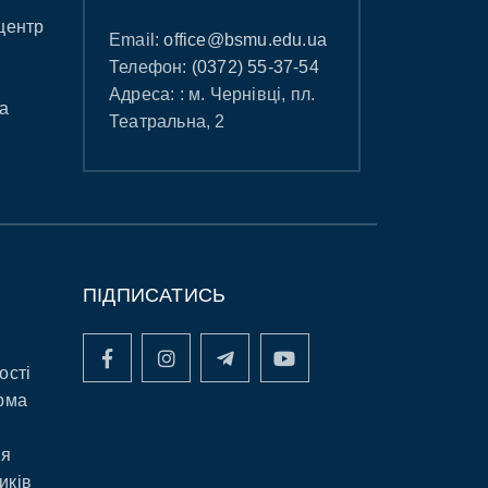
центр
Email:
office@bsmu.edu.ua
Телефон:
(0372) 55-37-54
Адреса: : м. Чернівці, пл.
а
Театральна, 2
ПІДПИСАТИСЬ
ості
рма
ня
иків