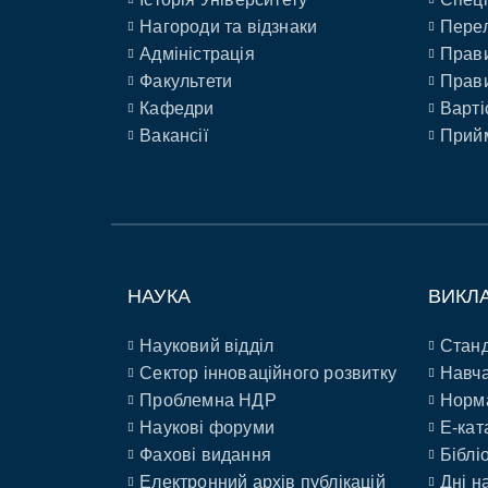
Нагороди та відзнаки
Перел
Адміністрація
Прави
Факультети
Прави
Кафедри
Варті
Вакансії
Прийм
НАУКА
ВИКЛ
Науковий відділ
Станд
Сектор інноваційного розвитку
Навча
Проблемна НДР
Норм
Наукові форуми
E-кат
Фахові видання
Біблі
Електронний архів публікацій
Дні н