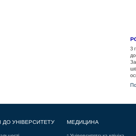
Р
3 
до
За
шв
ос
По
П ДО УНІВЕРСИТЕТУ
МЕДИЦИНА
альності
Університетська клініка