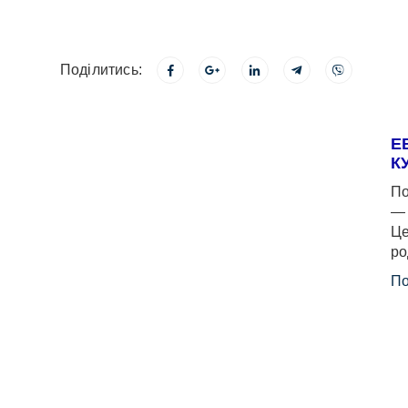
Поділитись:
Е
К
По
— 
Це
ро
По