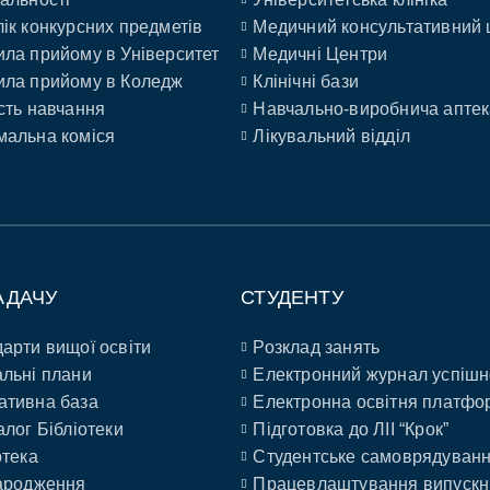
ік конкурсних предметів
Медичний консультативний 
ла прийому в Університет
Медичні Центри
ла прийому в Коледж
Клінічні бази
сть навчання
Навчально-виробнича аптек
альна коміся
Лікувальний відділ
АДАЧУ
СТУДЕНТУ
арти вищої освіти
Розклад занять
льні плани
Електронний журнал успішн
ативна база
Електронна освітня платфо
алог Бібліотеки
Підготовка до ЛІІ “Крок”
отека
Студентське самоврядуван
ародження
Працевлаштування випускн