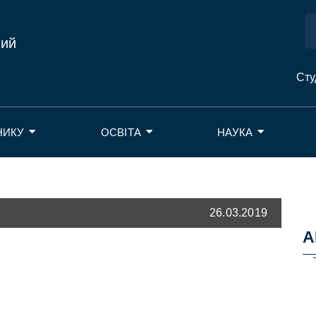
ний
Сту
НИКУ
ОСВІТА
НАУКА
26.03.2019
А