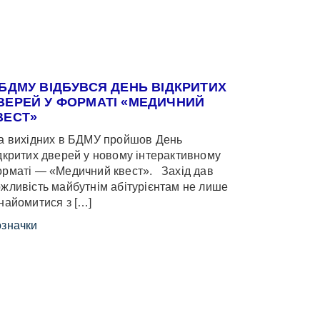
 БДМУ ВІДБУВСЯ ДЕНЬ ВІДКРИТИХ
ВЕРЕЙ У ФОРМАТІ «МЕДИЧНИЙ
ВЕСТ»
 вихідних в БДМУ пройшов День
дкритих дверей у новому інтерактивному
рматі — «Медичний квест». Захід дав
жливість майбутнім абітурієнтам не лише
найомитися з […]
значки