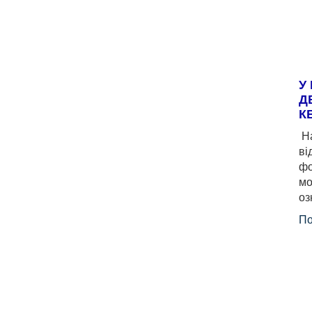
У
Д
К
На
ві
фо
мо
оз
По