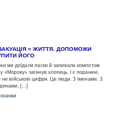
ВАКУАЦІЯ = ЖИТТЯ. ДОПОМОЖИ
УПИТИ ЙОГО
ки ми доїдали паски й запивали компотом
у «Мороку» загинув хлопець. І є поранені.
 не військові цифри. Це люди. З іменами. З
динами, […]
значки