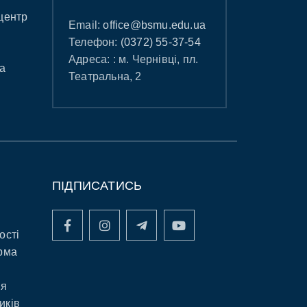
центр
Email:
office@bsmu.edu.ua
Телефон:
(0372) 55-37-54
Адреса: : м. Чернівці, пл.
а
Театральна, 2
ПІДПИСАТИСЬ
ості
рма
ня
иків