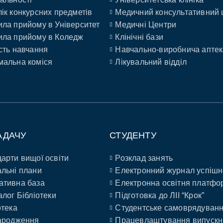
ік конкурсних предметів
Медичний консультативний 
ла прийому в Університет
Медичні Центри
ла прийому в Коледж
Клінічні бази
сть навчання
Навчально-виробнича аптек
альна коміся
Лікувальний відділ
АДАЧУ
СТУДЕНТУ
арти вищої освіти
Розклад занять
льні плани
Електронний журнал успішн
ативна база
Електронна освітня платфо
алог Бібліотеки
Підготовка до ЛІІ “Крок”
отека
Студентське самоврядуван
ародження
Працевлаштування випускн