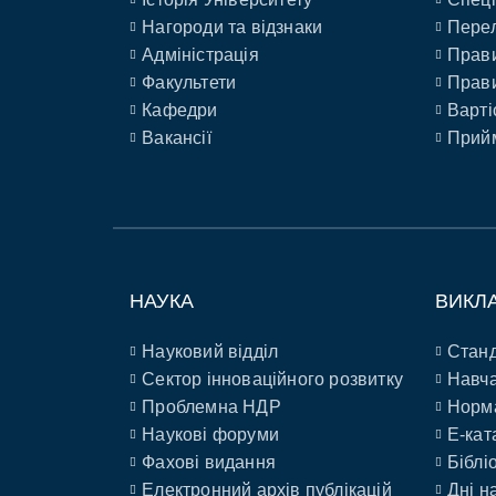
Нагороди та відзнаки
Перел
Адміністрація
Прави
Факультети
Прави
Кафедри
Варті
Вакансії
Прийм
НАУКА
ВИКЛ
Науковий відділ
Станд
Сектор інноваційного розвитку
Навча
Проблемна НДР
Норм
Наукові форуми
E-кат
Фахові видання
Біблі
Електронний архів публікацій
Дні н