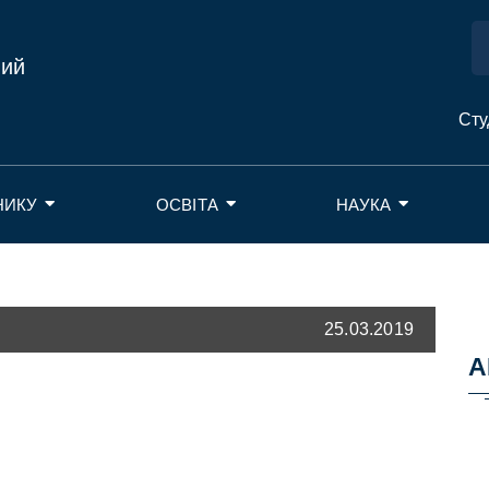
ний
Сту
НИКУ
ОСВІТА
НАУКА
25.03.2019
А