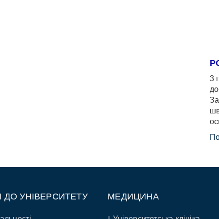
Р
3 
до
За
шв
ос
По
П ДО УНІВЕРСИТЕТУ
МЕДИЦИНА
альності
Університетська клініка