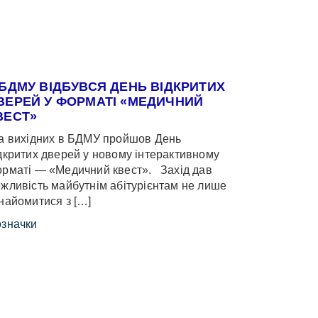
 БДМУ ВІДБУВСЯ ДЕНЬ ВІДКРИТИХ
ВЕРЕЙ У ФОРМАТІ «МЕДИЧНИЙ
ВЕСТ»
 вихідних в БДМУ пройшов День
дкритих дверей у новому інтерактивному
рматі — «Медичний квест». Захід дав
жливість майбутнім абітурієнтам не лише
найомитися з […]
значки