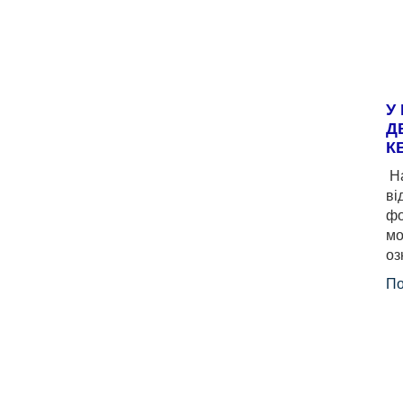
У
Д
К
На
ві
фо
мо
оз
По