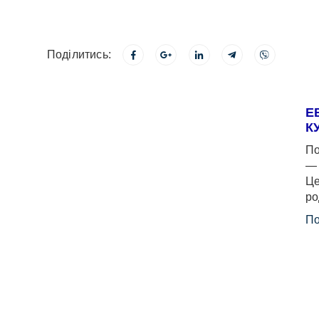
Поділитись:
Е
К
По
— 
Це
ро
По