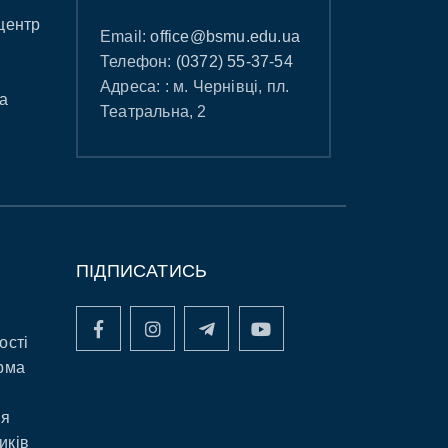
центр
Email:
office@bsmu.edu.ua
Телефон:
(0372) 55-37-54
Адреса: : м. Чернівці, пл.
а
Театральна, 2
ПІДПИСАТИСЬ
ості
рма
ня
иків