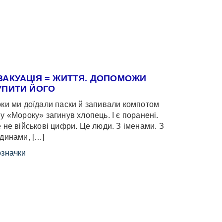
ВАКУАЦІЯ = ЖИТТЯ. ДОПОМОЖИ
УПИТИ ЙОГО
ки ми доїдали паски й запивали компотом
у «Мороку» загинув хлопець. І є поранені.
 не військові цифри. Це люди. З іменами. З
динами, […]
значки