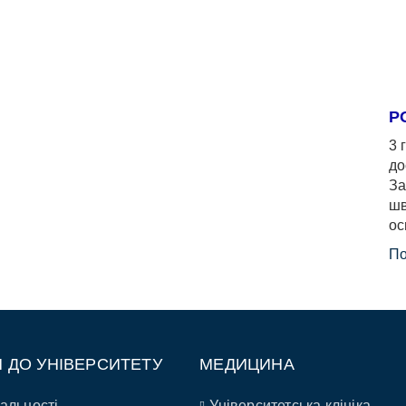
Р
3 
до
За
шв
ос
По
П ДО УНІВЕРСИТЕТУ
МЕДИЦИНА
альності
Університетська клініка