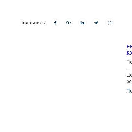
Поділитись:
Е
К
По
— 
Це
ро
По