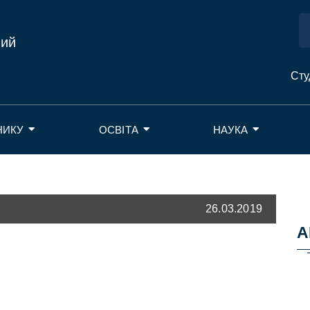
ний
Сту
НИКУ
ОСВІТА
НАУКА
26.03.2019
А