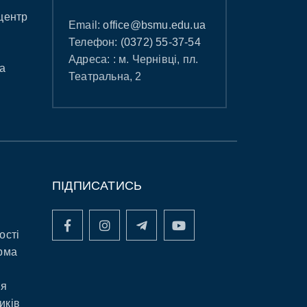
центр
Email:
office@bsmu.edu.ua
Телефон:
(0372) 55-37-54
Адреса: : м. Чернівці, пл.
а
Театральна, 2
ПІДПИСАТИСЬ
ості
рма
ня
иків