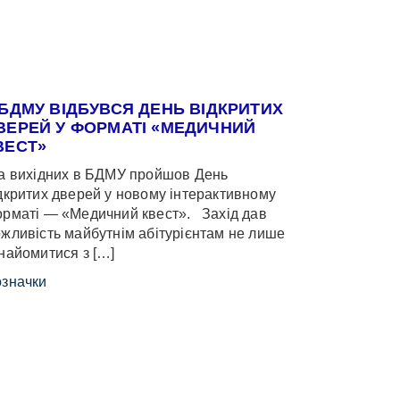
 БДМУ ВІДБУВСЯ ДЕНЬ ВІДКРИТИХ
ВЕРЕЙ У ФОРМАТІ «МЕДИЧНИЙ
ВЕСТ»
 вихідних в БДМУ пройшов День
дкритих дверей у новому інтерактивному
рматі — «Медичний квест». Захід дав
жливість майбутнім абітурієнтам не лише
найомитися з […]
значки