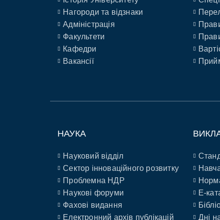
Нагороди та відзнаки
Перел
Адміністрація
Прави
Факультети
Прави
Кафедри
Варті
Вакансії
Прийм
НАУКА
ВИКЛ
Науковий відділ
Станд
Сектор інноваційного розвитку
Навча
Проблемна НДР
Норм
Наукові форуми
E-кат
Фахові видання
Біблі
Електронний архів публікацій
Дні н