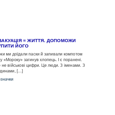
ВАКУАЦІЯ = ЖИТТЯ. ДОПОМОЖИ
УПИТИ ЙОГО
ки ми доїдали паски й запивали компотом
у «Мороку» загинув хлопець. І є поранені.
 не військові цифри. Це люди. З іменами. З
динами, […]
значки