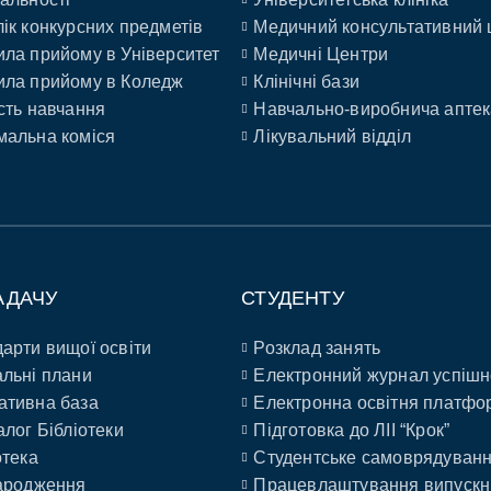
ік конкурсних предметів
Медичний консультативний 
ла прийому в Університет
Медичні Центри
ла прийому в Коледж
Клінічні бази
сть навчання
Навчально-виробнича аптек
альна коміся
Лікувальний відділ
АДАЧУ
СТУДЕНТУ
арти вищої освіти
Розклад занять
льні плани
Електронний журнал успішн
ативна база
Електронна освітня платфо
алог Бібліотеки
Підготовка до ЛІІ “Крок”
отека
Студентське самоврядуван
ародження
Працевлаштування випускн