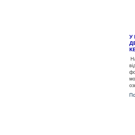
У
Д
К
На
ві
фо
мо
оз
По