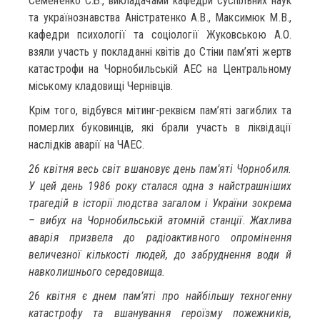
Семененко С.Б., викладачами кафедри суспільних наук
та українознавства Аністратенко А.В., Максимюк М.В.,
кафедри психології та соціології Жуковською А.О.
взяли участь у покладанні квітів до Стіни пам’яті жертв
катастрофи на Чорнобильській АЕС на Центральному
міському кладовищі Чернівців.
Крім того, відбувся мітинг-реквієм пам’яті загиблих та
померлих буковинців, які брали участь в ліквідації
наслідків аварії на ЧАЕС.
26 квітня весь світ вшановує день пам’яті Чорнобиля.
У цей день 1986 року сталася одна з найстрашніших
трагедій в історії людства загалом і України зокрема
– вибух на Чорнобильській атомній станції. Жахлива
аварія призвела до радіоактивного опромінення
величезної кількості людей, до забруднення води й
навколишнього середовища.
26 квітня є днем пам’яті про найбільшу техногенну
катастрофу та вшанування героїзму пожежників,