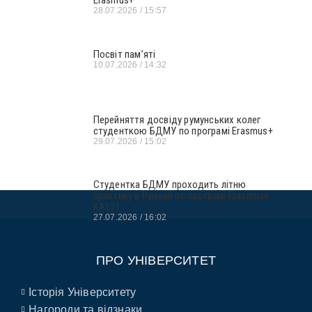
Erasmus+
28.07.2026
15:57
Посвіт пам’яті
10.07.2026
14:32
Перейняття досвіду румунських колег
студенткою БДМУ по програмі Erasmus+
29.07.2026
15:02
Студентка БДМУ проходить літню
практику в Румунії по програмі Erasmus+
KA171
27.07.2026
16:02
ПРО УНІВЕРСИТЕТ
Історія Університету
Нагороди та відзнаки