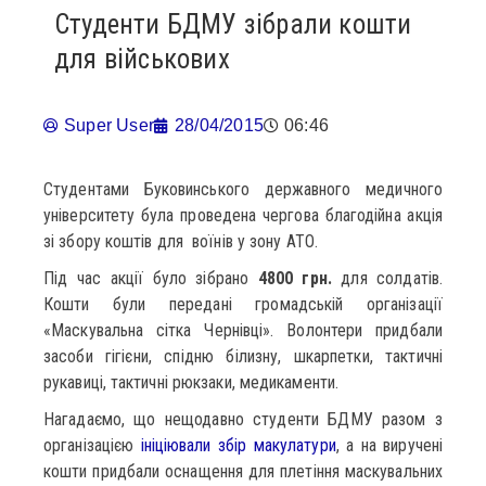
Студенти БДМУ зібрали кошти
для військових
Super User
28/04/2015
06:46
Студентами Буковинського державного медичного
університету була проведена чергова благодійна акція
зі збору коштів для воїнів у зону АТО.
Під час акції було зібрано
4800 грн.
для солдатів.
Кошти були передані громадській організації
«Маскувальна сітка Чернівці». Волонтери придбали
засоби гігієни, спідню білизну, шкарпетки, тактичні
рукавиці, тактичні рюкзаки, медикаменти.
Нагадаємо, що нещодавно студенти БДМУ разом з
організацією
ініціювали збір макулатури
, а на виручені
кошти придбали оснащення для плетіння маскувальних