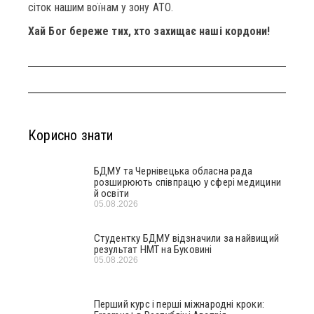
сіток нашим воїнам у зону АТО.
Хай Бог береже тих, хто захищає наші кордони!
Корисно знати
БДМУ та Чернівецька обласна рада
розширюють співпрацю у сфері медицини
й освіти
05.08.2026
Студентку БДМУ відзначили за найвищий
результат НМТ на Буковині
05.08.2026
Перший курс і перші міжнародні кроки: