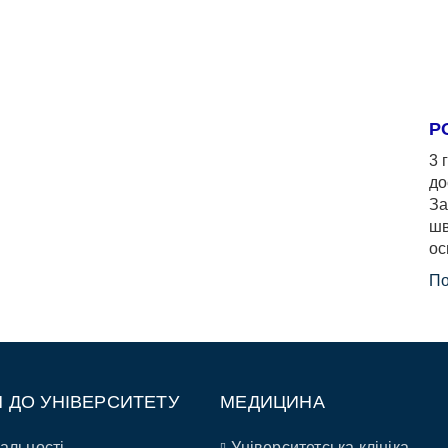
Р
3 
до
За
шв
ос
По
П ДО УНІВЕРСИТЕТУ
МЕДИЦИНА
альності
Університетська клініка