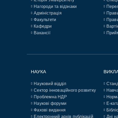
Нагороди та відзнаки
Перел
Адміністрація
Прави
Факультети
Прави
Кафедри
Варті
Вакансії
Прийм
НАУКА
ВИКЛ
Науковий відділ
Станд
Сектор інноваційного розвитку
Навча
Проблемна НДР
Норм
Наукові форуми
E-кат
Фахові видання
Біблі
Електронний архів публікацій
Дні н