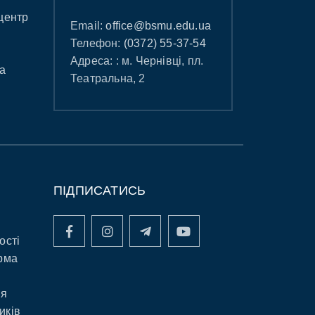
центр
Email:
office@bsmu.edu.ua
Телефон:
(0372) 55-37-54
Адреса: : м. Чернівці, пл.
а
Театральна, 2
ПІДПИСАТИСЬ
ості
рма
ня
иків