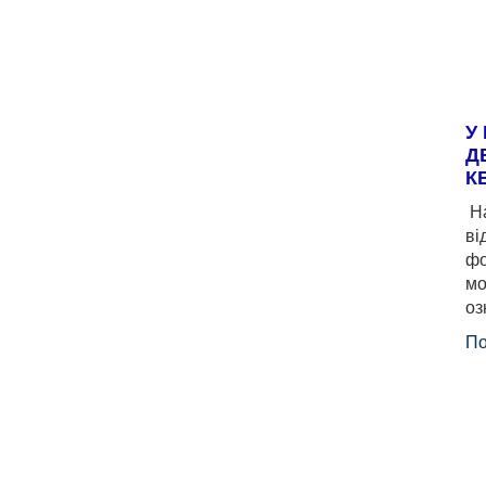
У
Д
К
На
ві
фо
мо
оз
По