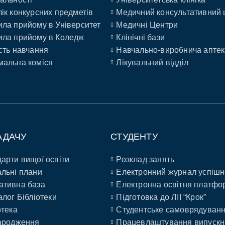
ік конкурсних предметів
Медичний консультативний 
ла прийому в Університет
Медичні Центри
ла прийому в Коледж
Клінічні бази
сть навчання
Навчально-виробнича аптек
альна коміся
Лікувальний відділ
АДАЧУ
СТУДЕНТУ
арти вищої освіти
Розклад занять
льні плани
Електронний журнал успішн
ативна база
Електронна освітня платфо
алог Бібліотеки
Підготовка до ЛІІ “Крок”
отека
Студентське самоврядуван
ародження
Працевлаштування випускн