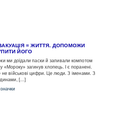
ВАКУАЦІЯ = ЖИТТЯ. ДОПОМОЖИ
УПИТИ ЙОГО
ки ми доїдали паски й запивали компотом
у «Мороку» загинув хлопець. І є поранені.
 не військові цифри. Це люди. З іменами. З
динами, […]
значки