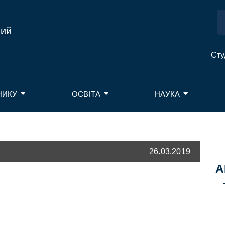
ний
Сту
НИКУ
ОСВІТА
НАУКА
26.03.2019
А