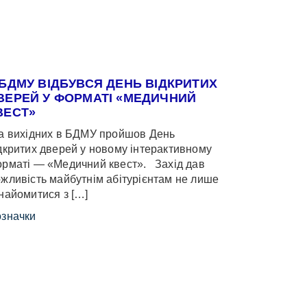
 БДМУ ВІДБУВСЯ ДЕНЬ ВІДКРИТИХ
ВЕРЕЙ У ФОРМАТІ «МЕДИЧНИЙ
ВЕСТ»
 вихідних в БДМУ пройшов День
дкритих дверей у новому інтерактивному
рматі — «Медичний квест». Захід дав
жливість майбутнім абітурієнтам не лише
найомитися з […]
значки