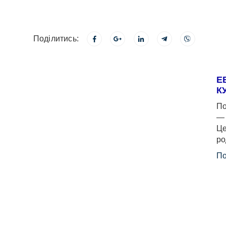
Поділитись:
Е
К
По
— 
Це
ро
По