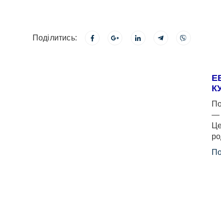
Поділитись:
Е
К
По
— 
Це
ро
По