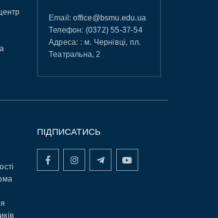
центр
Email:
office@bsmu.edu.ua
Телефон:
(0372) 55-37-54
Адреса: : м. Чернівці, пл.
а
Театральна, 2
ПІДПИСАТИСЬ
ості
рма
ня
иків