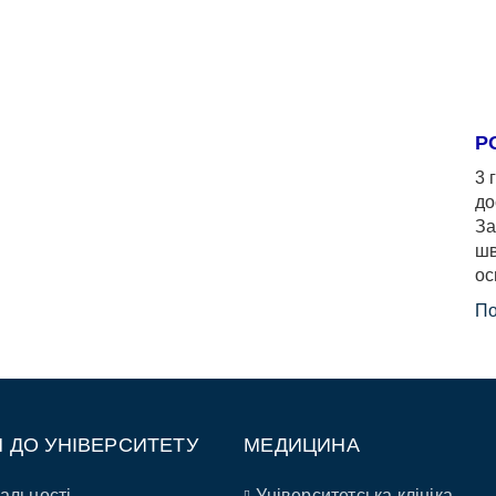
Р
3 
до
За
шв
ос
По
П ДО УНІВЕРСИТЕТУ
МЕДИЦИНА
альності
Університетська клініка