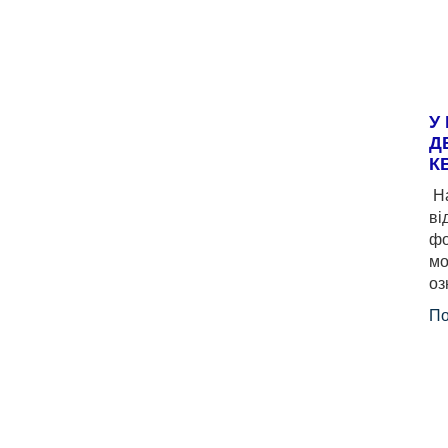
У
Д
К
На
ві
фо
мо
оз
По