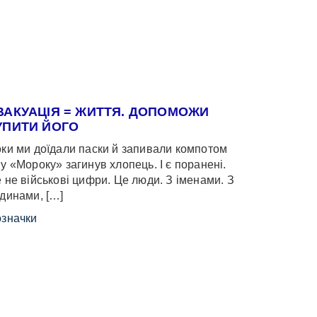
ВАКУАЦІЯ = ЖИТТЯ. ДОПОМОЖИ
УПИТИ ЙОГО
ки ми доїдали паски й запивали компотом
у «Мороку» загинув хлопець. І є поранені.
 не військові цифри. Це люди. З іменами. З
динами, […]
значки