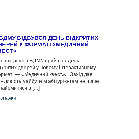
 БДМУ ВІДБУВСЯ ДЕНЬ ВІДКРИТИХ
ВЕРЕЙ У ФОРМАТІ «МЕДИЧНИЙ
ВЕСТ»
 вихідних в БДМУ пройшов День
дкритих дверей у новому інтерактивному
рматі — «Медичний квест». Захід дав
жливість майбутнім абітурієнтам не лише
найомитися з […]
значки