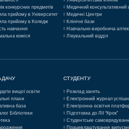
ік конкурсних предметів
Медичний консультативний 
ла прийому в Університет
Медичні Центри
ла прийому в Коледж
Клінічні бази
сть навчання
Навчально-виробнича аптек
альна коміся
Лікувальний відділ
АДАЧУ
СТУДЕНТУ
арти вищої освіти
Розклад занять
льні плани
Електронний журнал успішн
ативна база
Електронна освітня платфо
алог Бібліотеки
Підготовка до ЛІІ “Крок”
отека
Студентське самоврядуван
ародження
Працевлаштування випускн