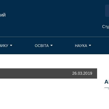
ний
Сту
НИКУ
ОСВІТА
НАУКА
26.03.2019
А