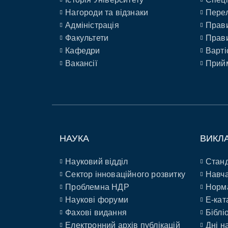
Нагороди та відзнаки
Перел
Адміністрація
Прави
Факультети
Прави
Кафедри
Варті
Вакансії
Прийм
НАУКА
ВИКЛ
Науковий відділ
Станд
Сектор інноваційного розвитку
Навча
Проблемна НДР
Норм
Наукові форуми
E-кат
Фахові видання
Біблі
Електронний архів публікацій
Дні н