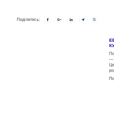
Поділитись:
Е
К
По
— 
Це
ро
По