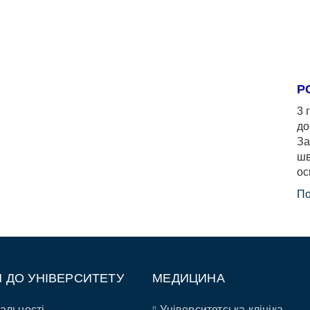
Р
3 
до
За
шв
ос
По
П ДО УНІВЕРСИТЕТУ
МЕДИЦИНА
альності
Університетська клініка