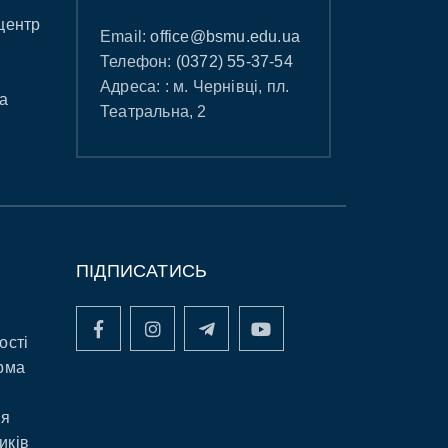
центр
Email:
office@bsmu.edu.ua
Телефон:
(0372) 55-37-54
Адреса: : м. Чернівці, пл.
а
Театральна, 2
ПІДПИСАТИСЬ
ості
рма
ня
иків