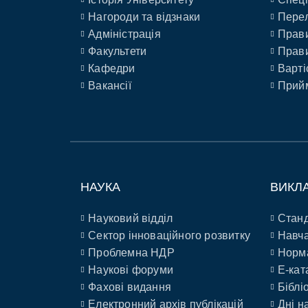
Нагороди та відзнаки
Перел
Адміністрація
Прави
Факультети
Прави
Кафедри
Варті
Вакансії
Прийм
НАУКА
ВИКЛ
Науковий відділ
Станд
Сектор інноваційного розвитку
Навча
Проблемна НДР
Норм
Наукові форуми
E-кат
Фахові видання
Біблі
Електронний архів публікацій
Дні н