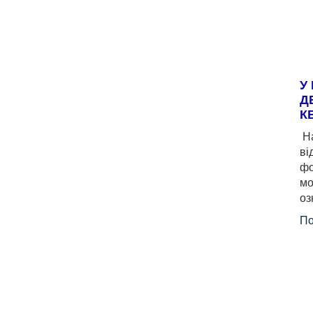
У
Д
К
На
ві
фо
мо
оз
По