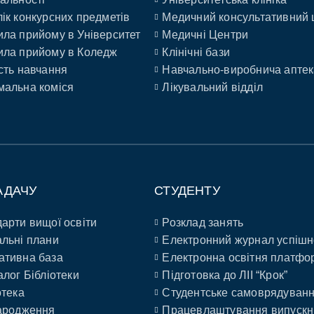
ік конкурсних предметів
Медичний консультативний 
ла прийому в Університет
Медичні Центри
ла прийому в Коледж
Клінічні бази
сть навчання
Навчально-виробнича аптек
альна коміся
Лікувальний відділ
АДАЧУ
СТУДЕНТУ
арти вищої освіти
Розклад занять
льні плани
Електронний журнал успішн
ативна база
Електронна освітня платфо
алог Бібліотеки
Підготовка до ЛІІ “Крок”
отека
Студентське самоврядуван
ародження
Працевлаштування випускн