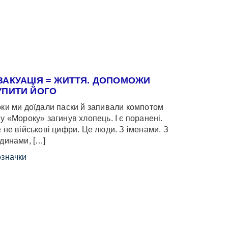
ВАКУАЦІЯ = ЖИТТЯ. ДОПОМОЖИ
УПИТИ ЙОГО
ки ми доїдали паски й запивали компотом
у «Мороку» загинув хлопець. І є поранені.
 не військові цифри. Це люди. З іменами. З
динами, […]
значки