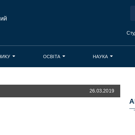
ний
Сту
НИКУ
ОСВІТА
НАУКА
26.03.2019
А