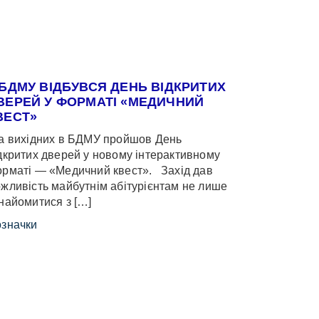
 БДМУ ВІДБУВСЯ ДЕНЬ ВІДКРИТИХ
ВЕРЕЙ У ФОРМАТІ «МЕДИЧНИЙ
ВЕСТ»
 вихідних в БДМУ пройшов День
дкритих дверей у новому інтерактивному
рматі — «Медичний квест». Захід дав
жливість майбутнім абітурієнтам не лише
найомитися з […]
значки