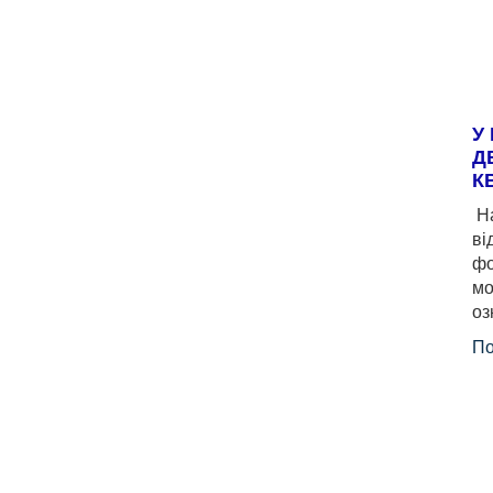
У
Д
К
На
ві
фо
мо
оз
По