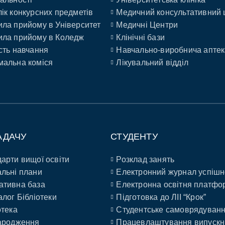
ік конкурсних предметів
Медичний консультативний 
ла прийому в Університет
Медичні Центри
ла прийому в Коледж
Клінічні бази
сть навчання
Навчально-виробнича аптек
альна коміся
Лікувальний відділ
АДАЧУ
СТУДЕНТУ
арти вищої освіти
Розклад занять
льні плани
Електронний журнал успішн
ативна база
Електронна освітня платфо
алог Бібліотеки
Підготовка до ЛІІ “Крок”
отека
Студентське самоврядуван
ародження
Працевлаштування випускн