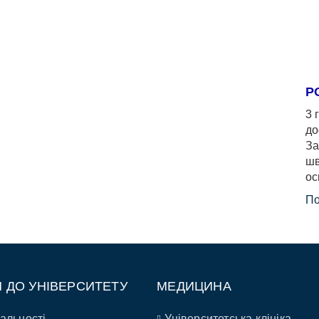
Р
3 
до
За
шв
ос
По
П ДО УНІВЕРСИТЕТУ
МЕДИЦИНА
альності
Університетська клініка