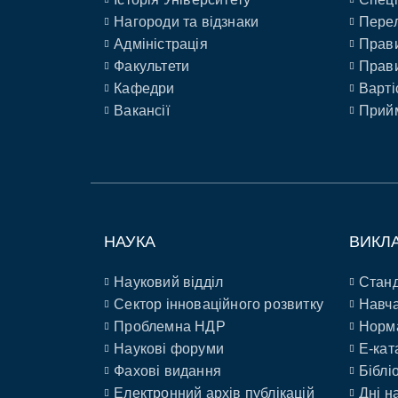
Нагороди та відзнаки
Перел
Адміністрація
Прави
Факультети
Прави
Кафедри
Варті
Вакансії
Прийм
НАУКА
ВИКЛ
Науковий відділ
Станд
Сектор інноваційного розвитку
Навча
Проблемна НДР
Норм
Наукові форуми
E-кат
Фахові видання
Біблі
Електронний архів публікацій
Дні н