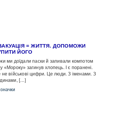
ВАКУАЦІЯ = ЖИТТЯ. ДОПОМОЖИ
УПИТИ ЙОГО
ки ми доїдали паски й запивали компотом
у «Мороку» загинув хлопець. І є поранені.
 не військові цифри. Це люди. З іменами. З
динами, […]
значки