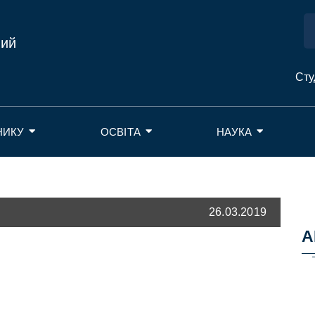
ний
Сту
НИКУ
ОСВІТА
НАУКА
26.03.2019
А