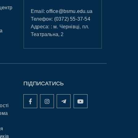
центр
Email:
office@bsmu.edu.ua
Телефон:
(0372) 55-37-54
Адреса: : м. Чернівці, пл.
а
Театральна, 2
ПІДПИСАТИСЬ
ості
рма
ня
иків