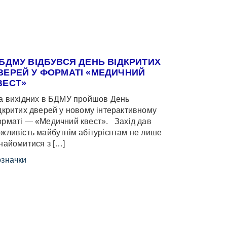
 БДМУ ВІДБУВСЯ ДЕНЬ ВІДКРИТИХ
ВЕРЕЙ У ФОРМАТІ «МЕДИЧНИЙ
ВЕСТ»
 вихідних в БДМУ пройшов День
дкритих дверей у новому інтерактивному
рматі — «Медичний квест». Захід дав
жливість майбутнім абітурієнтам не лише
найомитися з […]
значки