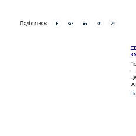
Поділитись:
Е
К
По
— 
Це
ро
По