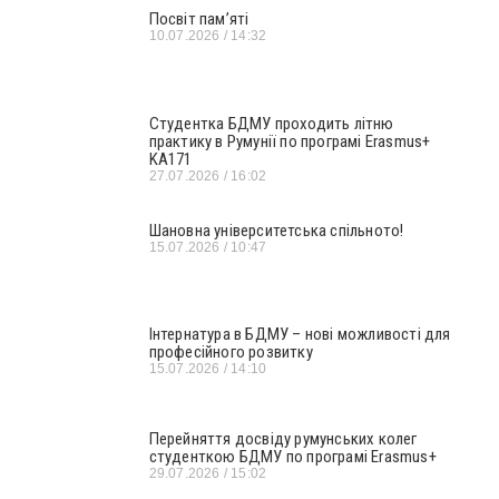
Посвіт пам’яті
10.07.2026
14:32
Студентка БДМУ проходить літню
практику в Румунії по програмі Erasmus+
KA171
27.07.2026
16:02
Шановна університетська спільното!
15.07.2026
10:47
Інтернатура в БДМУ – нові можливості для
професійного розвитку
15.07.2026
14:10
Перейняття досвіду румунських колег
студенткою БДМУ по програмі Erasmus+
29.07.2026
15:02