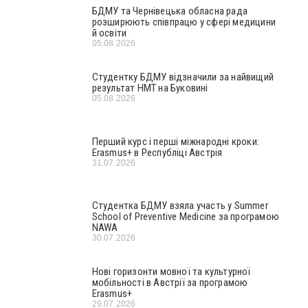
БДМУ та Чернівецька обласна рада
розширюють співпрацю у сфері медицини
й освіти
05.08.2026
Студентку БДМУ відзначили за найвищий
результат НМТ на Буковині
05.08.2026
Перший курс і перші міжнародні кроки:
Erasmus+ в Республіці Австрія
31.07.2026
Студентка БДМУ взяла участь у Summer
School of Preventive Medicine за програмою
NAWA
30.07.2026
Нові горизонти мовної та культурної
мобільності в Австрії за програмою
Erasmus+
29.07.2026