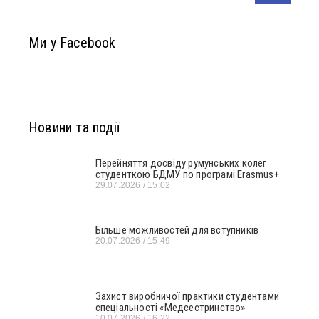
Ми у Facebook
Новини та події
Перейняття досвіду румунських колег
студенткою БДМУ по програмі Erasmus+
29.07.2026
15:02
Більше можливостей для вступників
20.07.2026
15:49
Захист виробничої практики студентами
спеціальності «Медсестринство»
10.07.2026
16:22