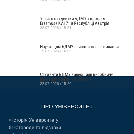
Участь студентки БДМУ у програмі
Erasmus+ KA171 в Республіці Австрія
28.07.2026
15:51
Науковцям БДМУ присвоєно вчені звання
15.07.2026
16:06
Студенти БДМУ завершили виробничу
практику з фізичної терапії
22.07.2026
15:20
ПРО УНІВЕРСИТЕТ
Історія Університету
Нагороди та відзнаки