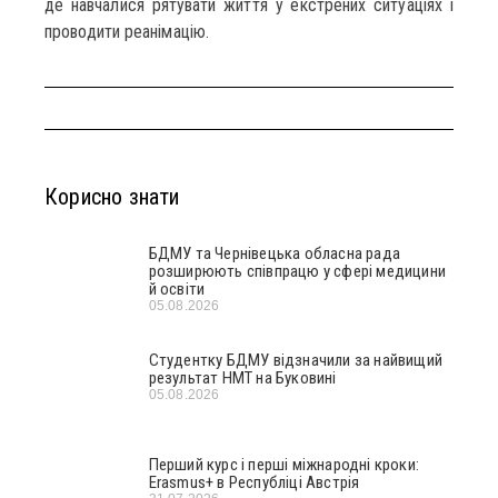
де навчалися рятувати життя у екстрених ситуаціях і
проводити реанімацію.
Корисно знати
БДМУ та Чернівецька обласна рада
розширюють співпрацю у сфері медицини
й освіти
05.08.2026
Студентку БДМУ відзначили за найвищий
результат НМТ на Буковині
05.08.2026
Перший курс і перші міжнародні кроки:
Erasmus+ в Республіці Австрія