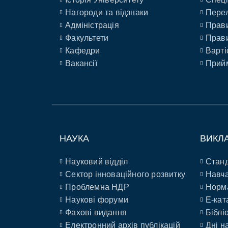
Нагороди та відзнаки
Перел
Адміністрація
Прави
Факультети
Прави
Кафедри
Варті
Вакансії
Прийм
НАУКА
ВИКЛ
Науковий відділ
Станд
Сектор інноваційного розвитку
Навча
Проблемна НДР
Норм
Наукові форуми
E-кат
Фахові видання
Біблі
Електронний архів публікацій
Дні н