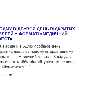
 БДМУ ВІДБУВСЯ ДЕНЬ ВІДКРИТИХ
ВЕРЕЙ У ФОРМАТІ «МЕДИЧНИЙ
ВЕСТ»
 вихідних в БДМУ пройшов День
дкритих дверей у новому інтерактивному
рматі — «Медичний квест». Захід дав
жливість майбутнім абітурієнтам не лише
найомитися з […]
значки