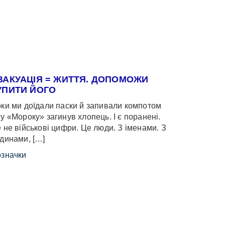
ВАКУАЦІЯ = ЖИТТЯ. ДОПОМОЖИ
УПИТИ ЙОГО
ки ми доїдали паски й запивали компотом
у «Мороку» загинув хлопець. І є поранені.
 не військові цифри. Це люди. З іменами. З
динами, […]
значки