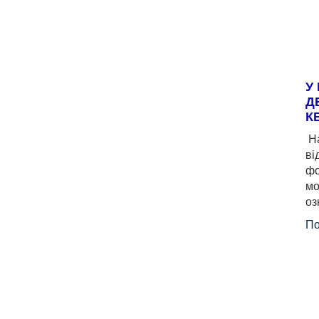
У
Д
К
На
ві
фо
мо
оз
По