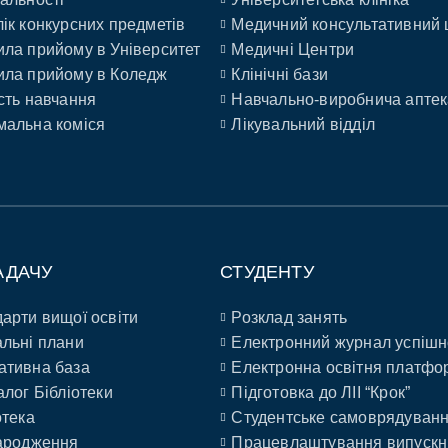
ік конкурсних предметів
Медичний консультативний 
ла прийому в Університет
Медичні Центри
ла прийому в Коледж
Клінічні бази
сть навчання
Навчально-виробнича аптек
альна коміся
Лікувальний відділ
АДАЧУ
СТУДЕНТУ
арти вищої освіти
Розклад занять
льні плани
Електронний журнал успішн
ативна база
Електронна освітня платфо
алог Бібліотеки
Підготовка до ЛІІ “Крок”
отека
Студентське самоврядуван
ародження
Працевлаштування випускн