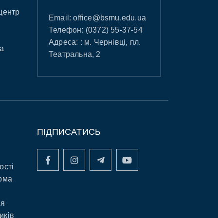
центр
Email:
office@bsmu.edu.ua
Телефон:
(0372) 55-37-54
Адреса: : м. Чернівці, пл.
а
Театральна, 2
ПІДПИСАТИСЬ
ості
рма
ня
иків