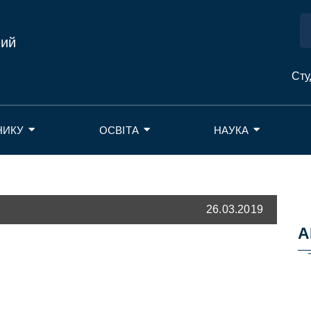
ний
Сту
НИКУ
ОСВІТА
НАУКА
26.03.2019
А