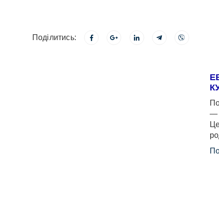
Поділитись:
Е
К
По
— 
Це
ро
По