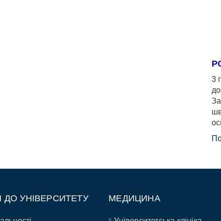
Р
3 
до
За
шв
ос
По
П ДО УНІВЕРСИТЕТУ
МЕДИЦИНА
альності
Університетська клініка