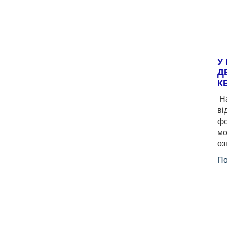
У
Д
К
На
ві
фо
мо
оз
По