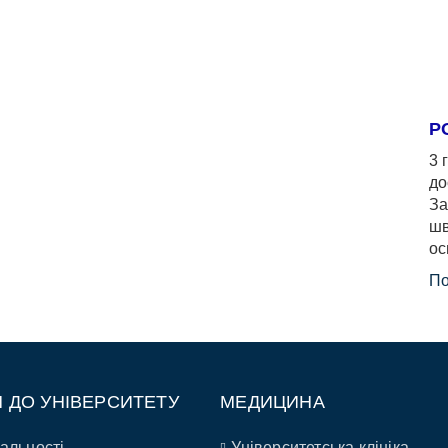
Р
3 
до
За
шв
ос
По
П ДО УНІВЕРСИТЕТУ
МЕДИЦИНА
альності
Університетська клініка