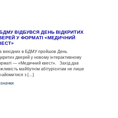
 БДМУ ВІДБУВСЯ ДЕНЬ ВІДКРИТИХ
ВЕРЕЙ У ФОРМАТІ «МЕДИЧНИЙ
ВЕСТ»
 вихідних в БДМУ пройшов День
дкритих дверей у новому інтерактивному
рматі — «Медичний квест». Захід дав
жливість майбутнім абітурієнтам не лише
найомитися з […]
значки