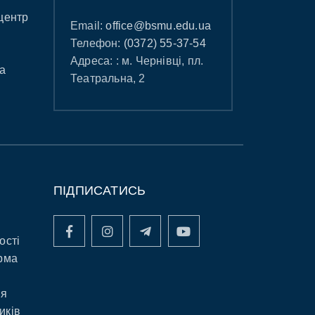
центр
Email:
office@bsmu.edu.ua
Телефон:
(0372) 55-37-54
Адреса: : м. Чернівці, пл.
а
Театральна, 2
ПІДПИСАТИСЬ
ості
рма
ня
иків