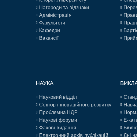
Нагороди та відзнаки
Перел
Адміністрація
Прави
Факультети
Прави
Кафедри
Варті
Вакансії
Прийм
НАУКА
ВИКЛ
Науковий відділ
Станд
Сектор інноваційного розвитку
Навча
Проблемна НДР
Норм
Наукові форуми
E-кат
Фахові видання
Біблі
Електронний архів публікацій
Дні н