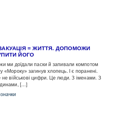
ВАКУАЦІЯ = ЖИТТЯ. ДОПОМОЖИ
УПИТИ ЙОГО
ки ми доїдали паски й запивали компотом
у «Мороку» загинув хлопець. І є поранені.
 не військові цифри. Це люди. З іменами. З
динами, […]
значки