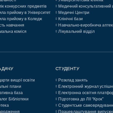
ік конкурсних предметів
Медичний консультативний 
ла прийому в Університет
Медичні Центри
ла прийому в Коледж
Клінічні бази
сть навчання
Навчально-виробнича аптек
альна коміся
Лікувальний відділ
АДАЧУ
СТУДЕНТУ
арти вищої освіти
Розклад занять
льні плани
Електронний журнал успішн
ативна база
Електронна освітня платфо
алог Бібліотеки
Підготовка до ЛІІ “Крок”
отека
Студентське самоврядуван
ародження
Працевлаштування випускн