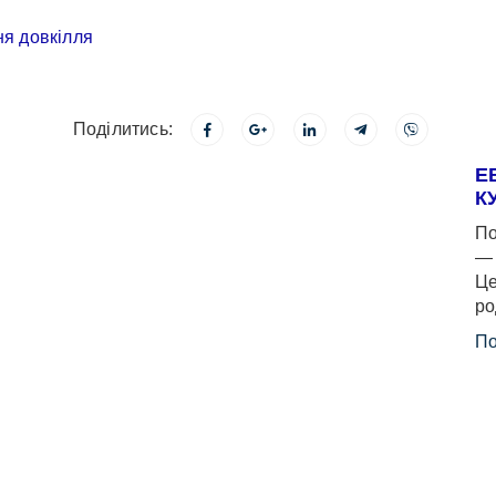
Поділитись:
Е
К
По
— 
Це
ро
По