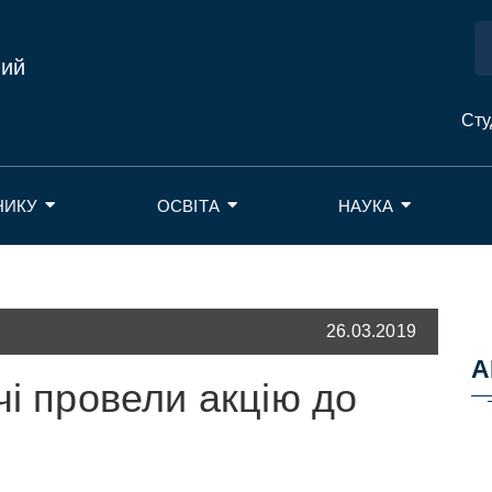
ний
Сту
НИКУ
ОСВІТА
НАУКА
26.03.2019
А
чі провели акцію до