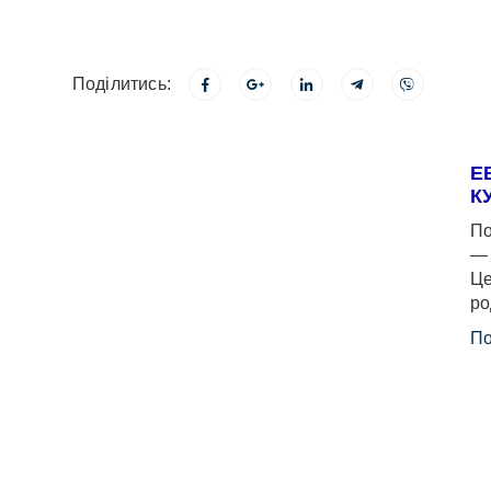
Поділитись:
Е
К
По
— 
Це
ро
По