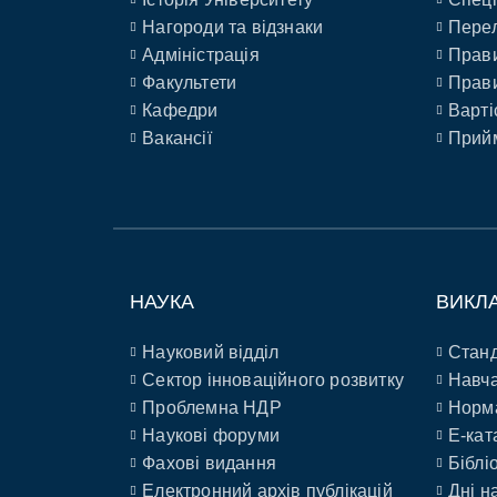
Нагороди та відзнаки
Перел
Адміністрація
Прави
Факультети
Прави
Кафедри
Варті
Вакансії
Прийм
НАУКА
ВИКЛ
Науковий відділ
Станд
Сектор інноваційного розвитку
Навча
Проблемна НДР
Норм
Наукові форуми
E-кат
Фахові видання
Біблі
Електронний архів публікацій
Дні н