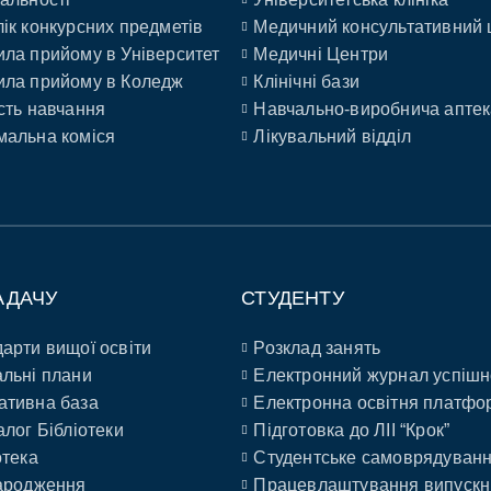
ік конкурсних предметів
Медичний консультативний 
ла прийому в Університет
Медичні Центри
ла прийому в Коледж
Клінічні бази
сть навчання
Навчально-виробнича аптек
альна коміся
Лікувальний відділ
АДАЧУ
СТУДЕНТУ
арти вищої освіти
Розклад занять
льні плани
Електронний журнал успішн
ативна база
Електронна освітня платфо
алог Бібліотеки
Підготовка до ЛІІ “Крок”
отека
Студентське самоврядуван
ародження
Працевлаштування випускн