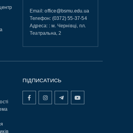
центр
Email:
office@bsmu.edu.ua
Телефон:
(0372) 55-37-54
Адреса: : м. Чернівці, пл.
а
Театральна, 2
ПІДПИСАТИСЬ
ості
рма
ня
иків