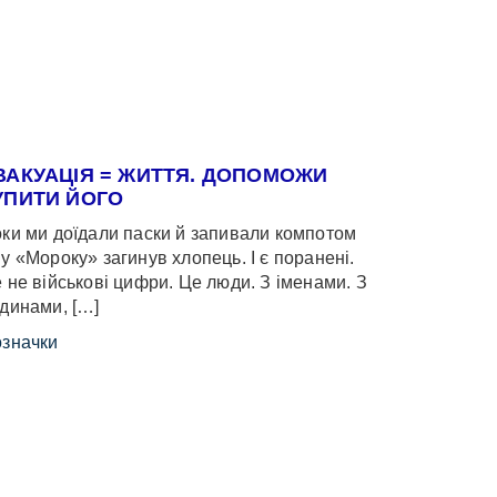
ВАКУАЦІЯ = ЖИТТЯ. ДОПОМОЖИ
УПИТИ ЙОГО
ки ми доїдали паски й запивали компотом
у «Мороку» загинув хлопець. І є поранені.
 не військові цифри. Це люди. З іменами. З
динами, […]
значки