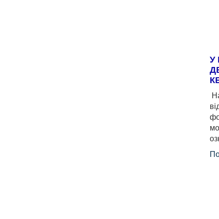
У
Д
К
На
ві
фо
мо
оз
По