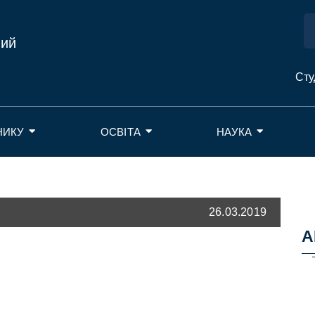
ний
Сту
НИКУ
ОСВІТА
НАУКА
26.03.2019
А