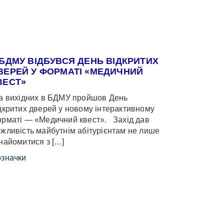
 БДМУ ВІДБУВСЯ ДЕНЬ ВІДКРИТИХ
ВЕРЕЙ У ФОРМАТІ «МЕДИЧНИЙ
ВЕСТ»
 вихідних в БДМУ пройшов День
дкритих дверей у новому інтерактивному
рматі — «Медичний квест». Захід дав
жливість майбутнім абітурієнтам не лише
найомитися з […]
значки