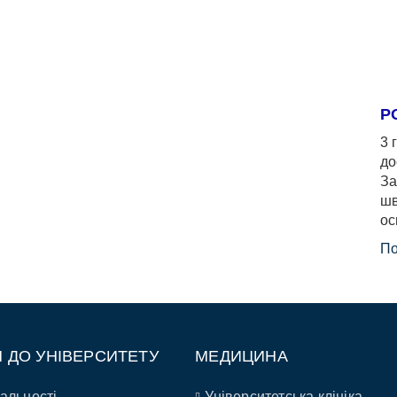
Р
3 
до
За
шв
ос
По
П ДО УНІВЕРСИТЕТУ
МЕДИЦИНА
альності
Університетська клініка