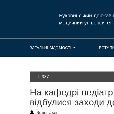
Буковинський держав
медичний університет
ЗАГАЛЬНІ ВІДОМОСТІ
ВСТУП
337
На кафедрі педіатрі
відбулися заходи д
Super User