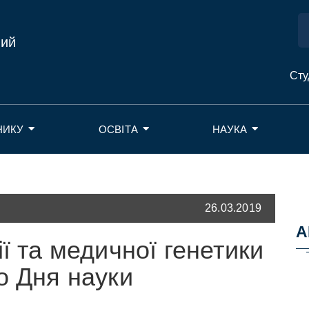
ний
Сту
НИКУ
ОСВІТА
НАУКА
26.03.2019
А
ї та медичної генетики
о Дня науки