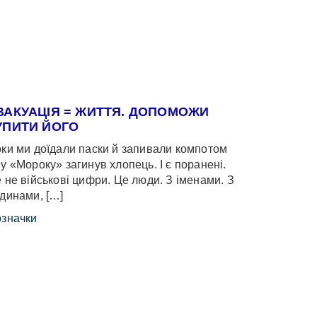
ВАКУАЦІЯ = ЖИТТЯ. ДОПОМОЖИ
УПИТИ ЙОГО
ки ми доїдали паски й запивали компотом
у «Мороку» загинув хлопець. І є поранені.
 не військові цифри. Це люди. З іменами. З
динами, […]
значки