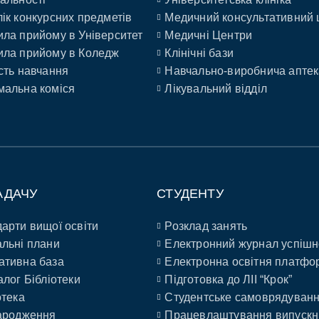
ік конкурсних предметів
Медичний консультативний 
ла прийому в Університет
Медичні Центри
ла прийому в Коледж
Клінічні бази
сть навчання
Навчально-виробнича аптек
альна коміся
Лікувальний відділ
АДАЧУ
СТУДЕНТУ
арти вищої освіти
Розклад занять
льні плани
Електронний журнал успішн
ативна база
Електронна освітня платфо
алог Бібліотеки
Підготовка до ЛІІ “Крок”
отека
Студентське самоврядуван
ародження
Працевлаштування випускн