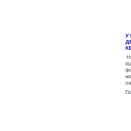
У
Д
К
На
ві
фо
мо
оз
По