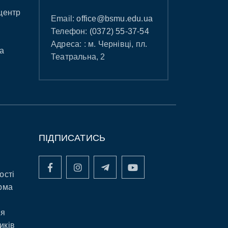
центр
Email:
office@bsmu.edu.ua
Телефон:
(0372) 55-37-54
Адреса: : м. Чернівці, пл.
а
Театральна, 2
ПІДПИСАТИСЬ
ості
рма
ня
иків