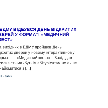
 БДМУ ВІДБУВСЯ ДЕНЬ ВІДКРИТИХ
ВЕРЕЙ У ФОРМАТІ «МЕДИЧНИЙ
ВЕСТ»
 вихідних в БДМУ пройшов День
дкритих дверей у новому інтерактивному
рматі — «Медичний квест». Захід дав
жливість майбутнім абітурієнтам не лише
найомитися з […]
значки