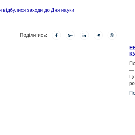
Поділитись:
Е
К
По
— 
Це
ро
По