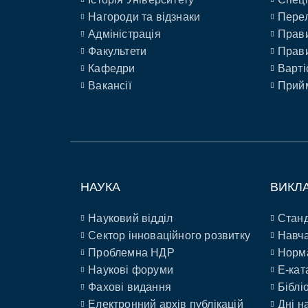
Нагороди та відзнаки
Перел
Адміністрація
Прави
Факультети
Прави
Кафедри
Варті
Вакансії
Прийм
НАУКА
ВИКЛ
Науковий відділ
Станд
Сектор інноваційного розвитку
Навча
Проблемна НДР
Норм
Наукові форуми
E-кат
Фахові видання
Біблі
Електронний архів публікацій
Дні н