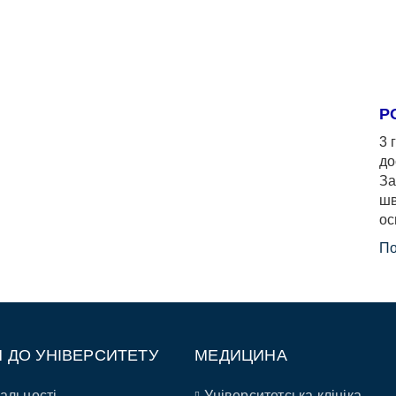
Р
3 
до
За
шв
ос
По
П ДО УНІВЕРСИТЕТУ
МЕДИЦИНА
альності
Університетська клініка