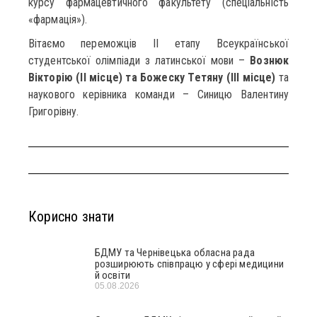
курсу фармацевтичного факультету (спеціальність
«фармація»).
Вітаємо переможців ІІ етапу Всеукраїнської
студентської олімпіади з латинської мови –
Вознюк
Вікторію (ІІ місце) та Божеску Тетяну (ІІІ місце)
та
наукового керівника команди – Синицю Валентину
Григорівну.
Корисно знати
БДМУ та Чернівецька обласна рада
розширюють співпрацю у сфері медицини
й освіти
05.08.2026