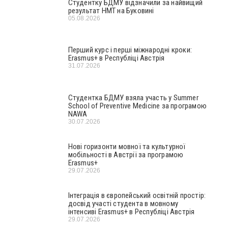
Студентку БДМУ відзначили за найвищий
результат НМТ на Буковині
05.08.2026
Перший курс і перші міжнародні кроки:
Erasmus+ в Республіці Австрія
31.07.2026
Студентка БДМУ взяла участь у Summer
School of Preventive Medicine за програмою
NAWA
30.07.2026
Нові горизонти мовної та культурної
мобільності в Австрії за програмою
Erasmus+
29.07.2026
Інтеграція в європейський освітній простір:
досвід участі студента в мовному
інтенсиві Erasmus+ в Республіці Австрія
29.07.2026