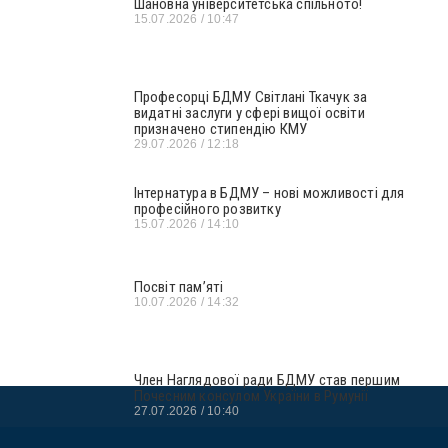
Шановна університетська спільното!
15.07.2026
10:47
Професорці БДМУ Світлані Ткачук за
видатні заслуги у сфері вищої освіти
призначено стипендію КМУ
29.07.2026
12:18
Інтернатура в БДМУ – нові можливості для
професійного розвитку
15.07.2026
14:10
Посвіт пам’яті
10.07.2026
14:32
Член Наглядової ради БДМУ став першим
Почесним консулом України в Румунії
27.07.2026
10:40