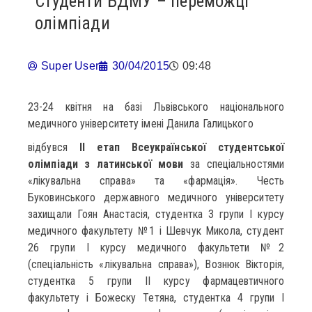
Студенти БДМУ – переможці
олімпіади
Super User
30/04/2015
09:48
23-24 квітня на базі Львівського національного
медичного університету імені Данила Галицького
відбувся
ІІ етап Всеукраїнської студентської
олімпіади з латинської мови
за спеціальностями
«лікувальна справа» та «фармація». Честь
Буковинського державного медичного університету
захищали Гоян Анастасія, студентка 3 групи І курсу
медичного факультету №1 і Шевчук Микола, студент
26 групи І курсу медичного факультети №2
(спеціальність «лікувальна справа»), Вознюк Вікторія,
студентка 5 групи ІІ курсу фармацевтичного
факультету і Божеску Тетяна, студентка 4 групи І