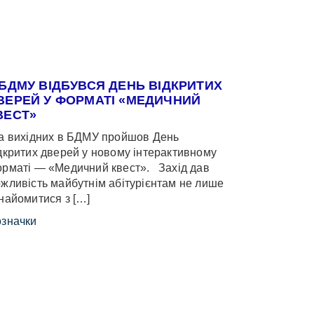
 БДМУ ВІДБУВСЯ ДЕНЬ ВІДКРИТИХ
ВЕРЕЙ У ФОРМАТІ «МЕДИЧНИЙ
ВЕСТ»
 вихідних в БДМУ пройшов День
дкритих дверей у новому інтерактивному
рматі — «Медичний квест». Захід дав
жливість майбутнім абітурієнтам не лише
найомитися з […]
значки