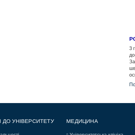
Р
3 
до
За
шв
ос
По
П ДО УНІВЕРСИТЕТУ
МЕДИЦИНА
альності
Університетська клініка