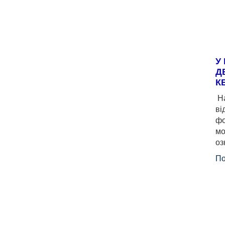
У
Д
К
На
ві
фо
мо
оз
По