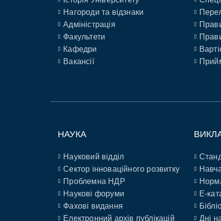
Нагороди та відзнаки
Перел
Адміністрація
Прави
Факультети
Прави
Кафедри
Варті
Вакансії
Прийм
НАУКА
ВИКЛ
Науковий відділ
Станд
Сектор інноваційного розвитку
Навча
Проблемна НДР
Норм
Наукові форуми
E-кат
Фахові видання
Біблі
Електронний архів публікацій
Дні н