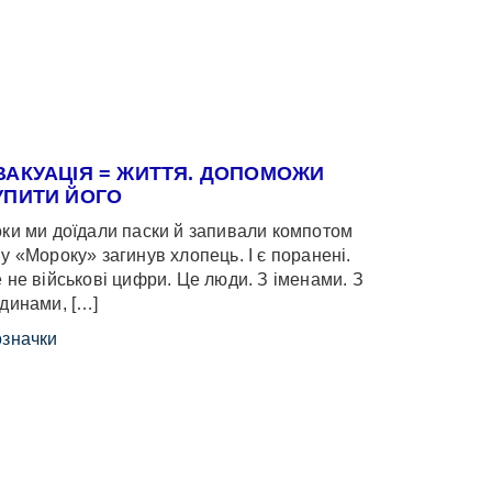
ВАКУАЦІЯ = ЖИТТЯ. ДОПОМОЖИ
УПИТИ ЙОГО
ки ми доїдали паски й запивали компотом
у «Мороку» загинув хлопець. І є поранені.
 не військові цифри. Це люди. З іменами. З
динами, […]
значки