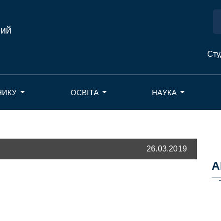
ний
Сту
НИКУ
ОСВІТА
НАУКА
26.03.2019
А