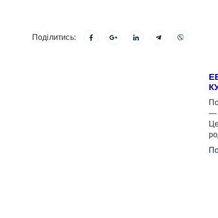
Поділитись:
Е
К
По
— 
Це
ро
По