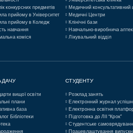
ік конкурсних предметів
Медичний консультативний 
ла прийому в Університет
Медичні Центри
ла прийому в Коледж
Клінічні бази
сть навчання
Навчально-виробнича аптек
альна коміся
Лікувальний відділ
АДАЧУ
СТУДЕНТУ
арти вищої освіти
Розклад занять
льні плани
Електронний журнал успішн
ативна база
Електронна освітня платфо
алог Бібліотеки
Підготовка до ЛІІ “Крок”
отека
Студентське самоврядуван
ародження
Працевлаштування випускн