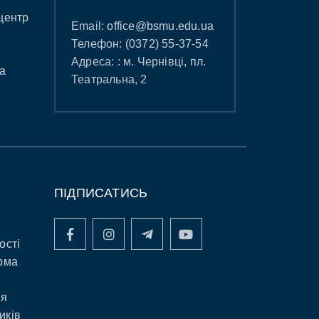
центр
Email:
office@bsmu.edu.ua
Телефон:
(0372) 55-37-54
Адреса: : м. Чернівці, пл.
а
Театральна, 2
ПІДПИСАТИСЬ
ості
рма
ня
иків