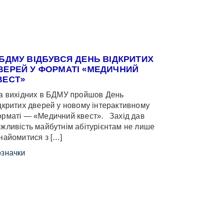
 БДМУ ВІДБУВСЯ ДЕНЬ ВІДКРИТИХ
ВЕРЕЙ У ФОРМАТІ «МЕДИЧНИЙ
ВЕСТ»
 вихідних в БДМУ пройшов День
дкритих дверей у новому інтерактивному
рматі — «Медичний квест». Захід дав
жливість майбутнім абітурієнтам не лише
найомитися з […]
значки