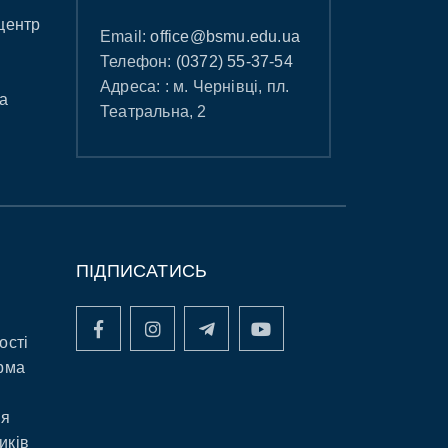
центр
Email:
office@bsmu.edu.ua
Телефон:
(0372) 55-37-54
Адреса: : м. Чернівці, пл.
а
Театральна, 2
ПІДПИСАТИСЬ
ості
рма
ня
иків