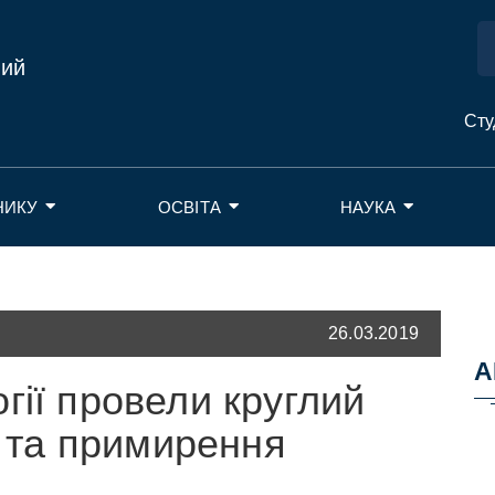
ний
Сту
НИКУ
ОСВІТА
НАУКА
26.03.2019
А
гії провели круглий
і та примирення