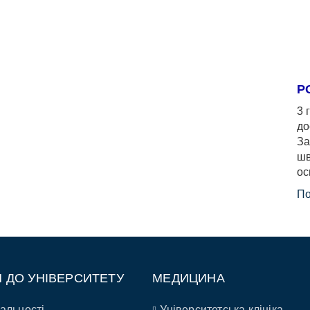
Р
3 
до
За
шв
ос
По
П ДО УНІВЕРСИТЕТУ
МЕДИЦИНА
альності
Університетська клініка