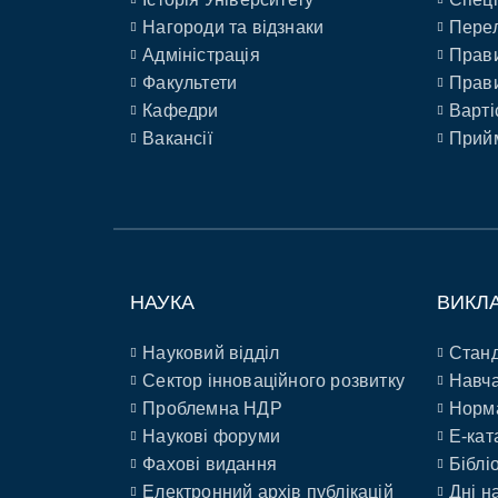
Нагороди та відзнаки
Перел
Адміністрація
Прави
Факультети
Прави
Кафедри
Варті
Вакансії
Прийм
НАУКА
ВИКЛ
Науковий відділ
Станд
Сектор інноваційного розвитку
Навча
Проблемна НДР
Норм
Наукові форуми
E-кат
Фахові видання
Біблі
Електронний архів публікацій
Дні н