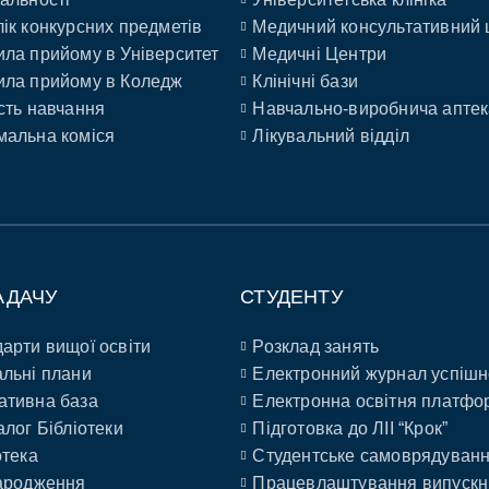
ік конкурсних предметів
Медичний консультативний 
ла прийому в Університет
Медичні Центри
ла прийому в Коледж
Клінічні бази
сть навчання
Навчально-виробнича аптек
альна коміся
Лікувальний відділ
АДАЧУ
СТУДЕНТУ
арти вищої освіти
Розклад занять
льні плани
Електронний журнал успішн
ативна база
Електронна освітня платфо
алог Бібліотеки
Підготовка до ЛІІ “Крок”
отека
Студентське самоврядуван
ародження
Працевлаштування випускн