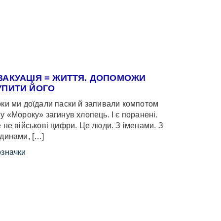
ВАКУАЦІЯ = ЖИТТЯ. ДОПОМОЖИ
УПИТИ ЙОГО
ки ми доїдали паски й запивали компотом
у «Мороку» загинув хлопець. І є поранені.
 не військові цифри. Це люди. З іменами. З
динами, […]
значки