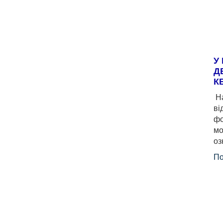
У
Д
К
На
ві
фо
мо
оз
По