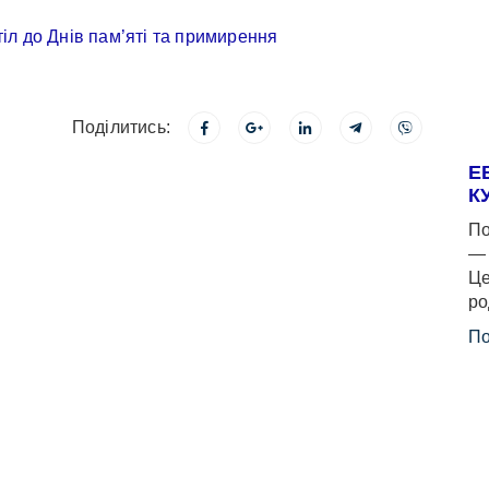
Поділитись:
Е
К
По
— 
Це
ро
По