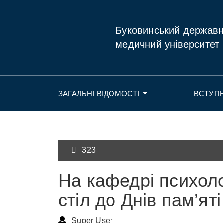
Буковинський держав
медичний університет
ЗАГАЛЬНІ ВІДОМОСТІ
ВСТУП
323
На кафедрі психоло
стіл до Днів пам’ят
Super User