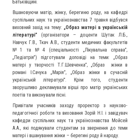
Батьківщині.
Вшановуючи матір, жінку, берегиню роду, на кафедрі
суспільних наук та українознавства 7 травня відбувся
виховний захід на тему:
„Образ матері в українській
літературі”
(організатори – доценти Шутак Л.Б.,
Навчук Г.В., Ткач А.В., студенти медичних факультетів
№1 та №4 (спеціальності „Лікувальна справа”,
„Педіатрія”) підготували доповіді на теми: „Образ
матері у творчості Т.Г.Шевченка”, „Образ жінки в
романі І.Сачука „Марія”, „Образ жінки в сучасній
українській літературі”. Крім того, студенти
зворушливо декламували вірші про матір українських
поетів та виконували пісні.
Привітали учасників заходу проректор з науково-
педагогічної роботи та виховання Зорій Н.І. і завідувач
кафедри суспільних наук та українознавства Мойсей
А.А., які подякували студентам за звернення до теми
матері і вшанування жінки – берегині роду й народу.