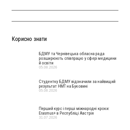
Корисно знати
БДМУ та Чернівецька обласна рада
розширюють співпрацю у сфері медицини
й освіти
05.08.2026
Студентку БДМУ відзначили за найвищий
результат НМТ на Буковині
05.08.2026
Перший курс і перші міжнародні кроки:
Erasmus+ в Республіці Австрія
31.07.2026