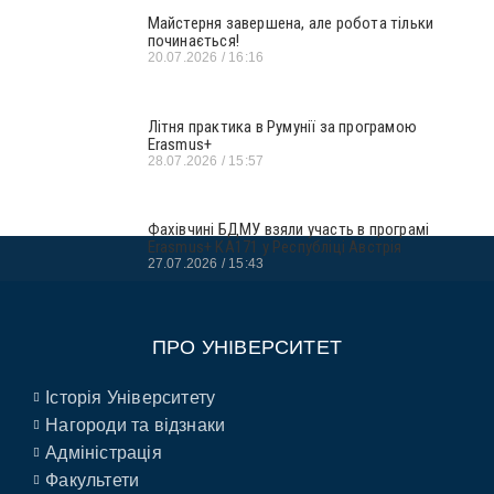
Майстерня завершена, але робота тільки
починається!
20.07.2026
16:16
Літня практика в Румунії за програмою
Erasmus+
28.07.2026
15:57
Фахівчині БДМУ взяли участь в програмі
Erasmus+ KA171 у Республіці Австрія
27.07.2026
15:43
ПРО УНІВЕРСИТЕТ
Історія Університету
Нагороди та відзнаки
Адміністрація
Факультети