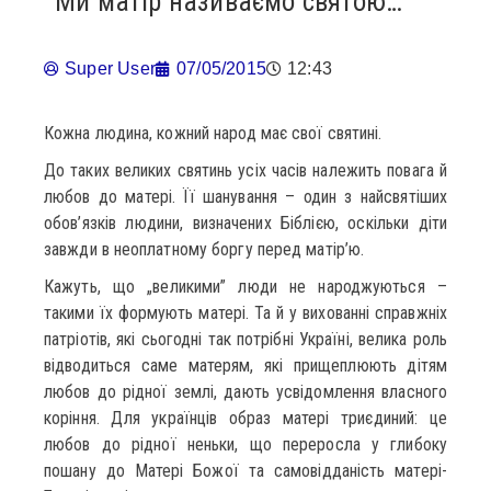
Ми матір називаємо святою…
Super User
07/05/2015
12:43
Кожна людина, кожний народ має свої святині.
До таких великих святинь усіх часів належить повага й
любов до матері. Її шанування – один з найсвятіших
обов’язків людини, визначених Біблією, оскільки діти
завжди в неоплатному боргу перед матір’ю.
Кажуть, що „великими” люди не народжуються –
такими їх формують матері. Та й у вихованні справжніх
патріотів, які сьогодні так потрібні Україні, велика роль
відводиться саме матерям, які прищеплюють дітям
любов до рідної землі, дають усвідомлення власного
коріння. Для українців образ матері триєдиний: це
любов до рідної неньки, що переросла у глибоку
пошану до Матері Божої та самовідданість матері-