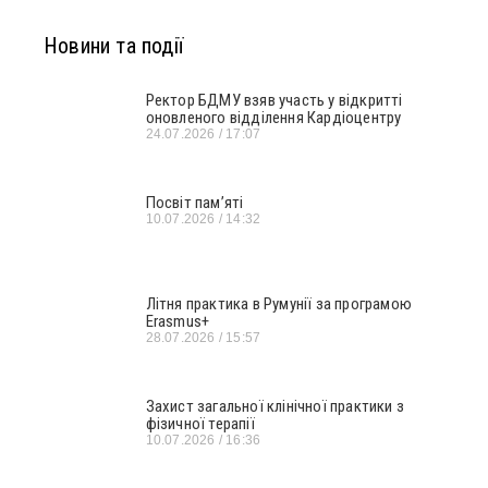
Новини та події
Ректор БДМУ взяв участь у відкритті
оновленого відділення Кардіоцентру
24.07.2026
17:07
Посвіт пам’яті
10.07.2026
14:32
Літня практика в Румунії за програмою
Erasmus+
28.07.2026
15:57
Захист загальної клінічної практики з
фізичної терапії
10.07.2026
16:36