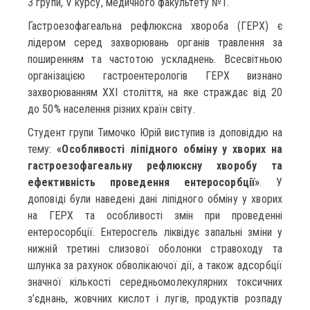
3 групи, V курсу, медичного факультету №1.
Гастроезофагеальна рефлюксна хвороба (ГЕРХ) є
лідером серед захворювань органів травлення за
поширенням та частотою ускладнень. Всесвітньою
організацією гастроентерологів ГЕРХ визнано
захворюванням ХХІ століття, на яке страждає від 20
до 50% населення різних країн світу.
Студент групи Тимочко Юрій виступив із доповіддю на
тему:
«Особливості ліпідного обміну у хворих на
гастроезофагеальну рефлюксну хворобу та
ефективність проведення ентеросорбції»
. У
доповіді були наведені дані ліпідного обміну у хворих
на ГЕРХ та особливості змін при проведенні
ентеросорбції. Ентеросгель ліквідує запальні зміни у
нижній третині слизової оболонки стравоходу та
шлунка за рахунок обволікаючої дії, а також адсорбції
значної кількості середньомолекулярних токсичних
з’єднань, жовчних кислот і лугів, продуктів розпаду