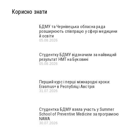
Корисно знати
БДМУ та Чернівецька обласна рада
розширюють співпрацю у сфері медицини
й освіти
05.08.2026
Студентку БДМУ відзначили за найвищий
результат НМТ на Буковині
05.08.2026
Перший курс і перші міжнародні кроки:
Erasmus+ в Республіці Австрія
31.07.2026
Студентка БДМУ взяла участь у Summer
School of Preventive Medicine за програмою
NAWA
30.07.2026