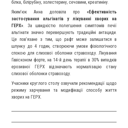
білка, білірубіну, холестерину, сечовини, креатиніну.
Яким’юк Анна доповіла про
«Ефективність
застосування альгінатів у лікуванні хворих на
ГЕРХ»
. За швидкістю полегшення симптомів печії
альгінати значно перевершують традиційні антациди.
Це пов’язане з тим, що рафт може залишатися в
шлунку до 4 годин, створюючи умови фізіологічного
спокою для слизової оболонки стравоходу. Лікування
Гавісконом форте, на 14-й день терапії в 30% випадків
ерозивної ГЕРХ відзначають нормалізацію стану
слизової оболонки стравоходу.
Учасники круглого столу озвучили рекомендації щодо
режиму харчування та модифікації способу життя
хворих на ГЕРХ.