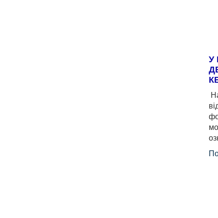
У
Д
К
На
ві
фо
мо
оз
По