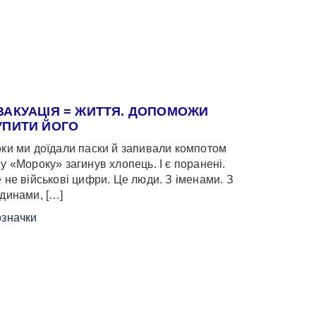
ВАКУАЦІЯ = ЖИТТЯ. ДОПОМОЖИ
УПИТИ ЙОГО
ки ми доїдали паски й запивали компотом
у «Мороку» загинув хлопець. І є поранені.
 не військові цифри. Це люди. З іменами. З
динами, […]
значки