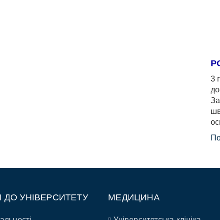
Р
3 
до
За
шв
ос
По
П ДО УНІВЕРСИТЕТУ
МЕДИЦИНА
альності
Університетська клініка