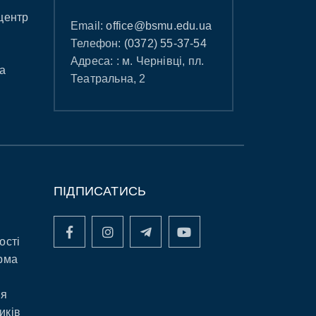
центр
Email:
office@bsmu.edu.ua
Телефон:
(0372) 55-37-54
Адреса: : м. Чернівці, пл.
а
Театральна, 2
ПІДПИСАТИСЬ
ості
рма
ня
иків