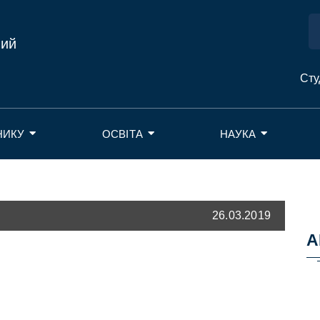
ний
Сту
НИКУ
ОСВІТА
НАУКА
26.03.2019
А