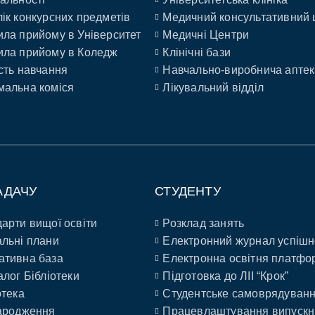
ік конкурсних предметів
Медичний консультативний 
ла прийому в Університет
Медичні Центри
ла прийому в Коледж
Клінічні бази
сть навчання
Навчально-виробнича аптек
альна коміся
Лікувальний відділ
АДАЧУ
СТУДЕНТУ
арти вищої освіти
Розклад занять
льні плани
Електронний журнал успішн
ативна база
Електронна освітня платфо
алог Бібліотеки
Підготовка до ЛІІ “Крок”
отека
Студентське самоврядуван
ародження
Працевлаштування випускн