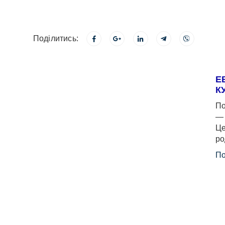
Поділитись:
Е
К
По
— 
Це
ро
По