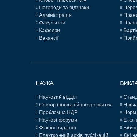
Нагороди та відзнаки
Перел
Адміністрація
Прави
Факультети
Прави
Кафедри
Варті
Вакансії
Прийм
НАУКА
ВИКЛ
Науковий відділ
Станд
Сектор інноваційного розвитку
Навча
Проблемна НДР
Норм
Наукові форуми
E-кат
Фахові видання
Біблі
Електронний архів публікацій
Дні н