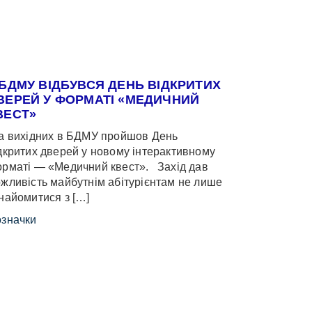
 БДМУ ВІДБУВСЯ ДЕНЬ ВІДКРИТИХ
ВЕРЕЙ У ФОРМАТІ «МЕДИЧНИЙ
ВЕСТ»
 вихідних в БДМУ пройшов День
дкритих дверей у новому інтерактивному
рматі — «Медичний квест». Захід дав
жливість майбутнім абітурієнтам не лише
найомитися з […]
значки