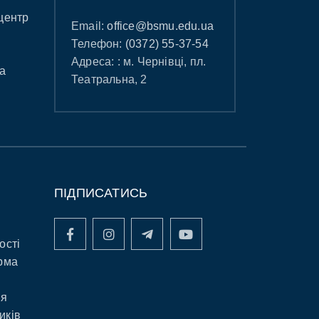
центр
Email:
office@bsmu.edu.ua
Телефон:
(0372) 55-37-54
Адреса: : м. Чернівці, пл.
а
Театральна, 2
ПІДПИСАТИСЬ
ості
рма
ня
иків