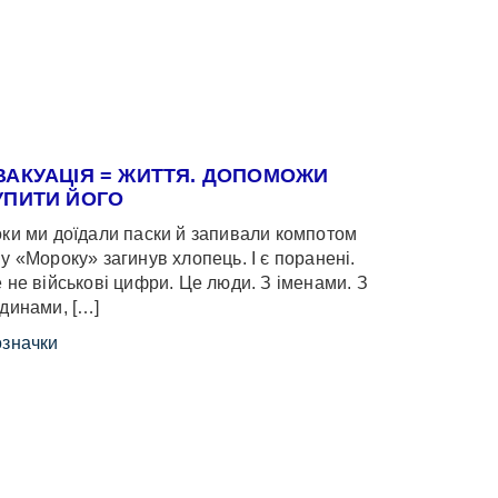
ВАКУАЦІЯ = ЖИТТЯ. ДОПОМОЖИ
УПИТИ ЙОГО
ки ми доїдали паски й запивали компотом
у «Мороку» загинув хлопець. І є поранені.
 не військові цифри. Це люди. З іменами. З
динами, […]
значки