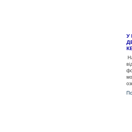
У
Д
К
На
ві
фо
мо
оз
По