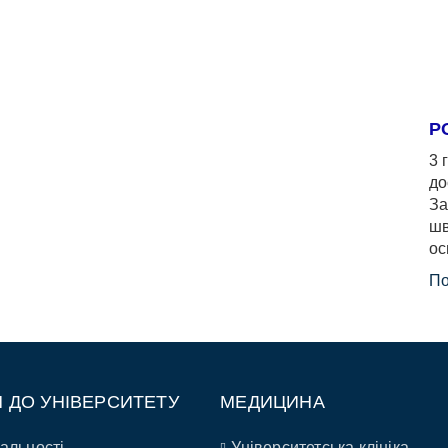
Р
3 
до
За
шв
ос
По
П ДО УНІВЕРСИТЕТУ
МЕДИЦИНА
альності
Університетська клініка