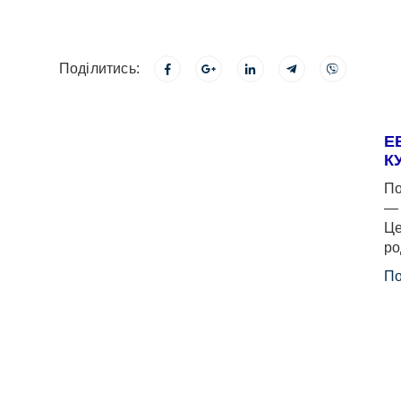
Поділитись:
Е
К
По
— 
Це
ро
По