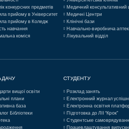
ік конкурсних предметів
Медичний консультативний 
ла прийому в Університет
Медичні Центри
ла прийому в Коледж
Клінічні бази
сть навчання
Навчально-виробнича аптек
альна коміся
Лікувальний відділ
АДАЧУ
СТУДЕНТУ
арти вищої освіти
Розклад занять
льні плани
Електронний журнал успішн
ативна база
Електронна освітня платфо
алог Бібліотеки
Підготовка до ЛІІ “Крок”
отека
Студентське самоврядуван
ародження
Працевлаштування випускн