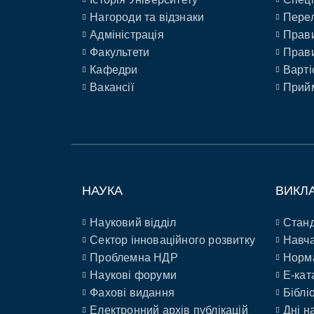
Нагороди та відзнаки
Перел
Адміністрація
Прави
Факультети
Прави
Кафедри
Варті
Вакансії
Прийм
НАУКА
ВИКЛ
Науковий відділ
Станд
Сектор інноваційного розвитку
Навча
Проблемна НДР
Норм
Наукові форуми
E-кат
Фахові видання
Біблі
Електронний архів публікацій
Дні н