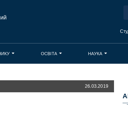
ний
Сту
НИКУ
ОСВІТА
НАУКА
26.03.2019
А