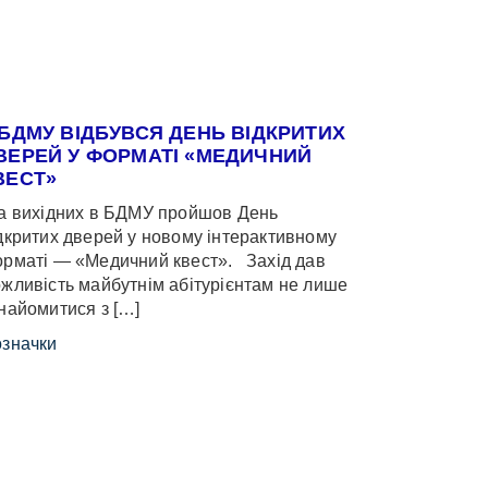
 БДМУ ВІДБУВСЯ ДЕНЬ ВІДКРИТИХ
ВЕРЕЙ У ФОРМАТІ «МЕДИЧНИЙ
ВЕСТ»
 вихідних в БДМУ пройшов День
дкритих дверей у новому інтерактивному
рматі — «Медичний квест». Захід дав
жливість майбутнім абітурієнтам не лише
найомитися з […]
значки