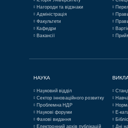
Нагороди та відзнаки
Перел
Адміністрація
Прави
Факультети
Прави
Кафедри
Варті
Вакансії
Прийм
НАУКА
ВИКЛ
Науковий відділ
Станд
Сектор інноваційного розвитку
Навча
Проблемна НДР
Норм
Наукові форуми
E-кат
Фахові видання
Біблі
Електронний архів публікацій
Дні н