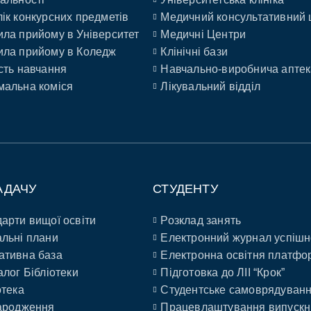
ік конкурсних предметів
Медичний консультативний 
ла прийому в Університет
Медичні Центри
ла прийому в Коледж
Клінічні бази
сть навчання
Навчально-виробнича аптек
альна коміся
Лікувальний відділ
АДАЧУ
СТУДЕНТУ
арти вищої освіти
Розклад занять
льні плани
Електронний журнал успішн
ативна база
Електронна освітня платфо
алог Бібліотеки
Підготовка до ЛІІ “Крок”
отека
Студентське самоврядуван
ародження
Працевлаштування випускн