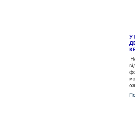
У
Д
К
На
ві
фо
мо
оз
По