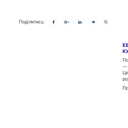
Поділитись:
Е
К
По
— 
Це
ро
По