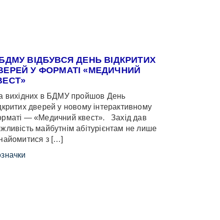
 БДМУ ВІДБУВСЯ ДЕНЬ ВІДКРИТИХ
ВЕРЕЙ У ФОРМАТІ «МЕДИЧНИЙ
ВЕСТ»
 вихідних в БДМУ пройшов День
дкритих дверей у новому інтерактивному
рматі — «Медичний квест». Захід дав
жливість майбутнім абітурієнтам не лише
найомитися з […]
значки