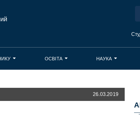
ний
Сту
НИКУ
ОСВІТА
НАУКА
26.03.2019
А