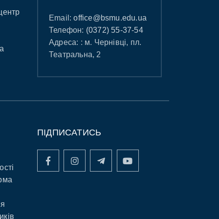
центр
Email:
office@bsmu.edu.ua
Телефон:
(0372) 55-37-54
Адреса: : м. Чернівці, пл.
а
Театральна, 2
ПІДПИСАТИСЬ
ості
рма
ня
иків