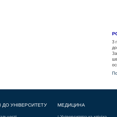
Р
3 
до
За
шв
ос
По
П ДО УНІВЕРСИТЕТУ
МЕДИЦИНА
альності
Університетська клініка