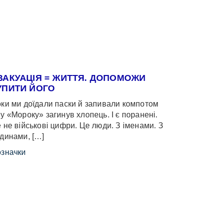
ВАКУАЦІЯ = ЖИТТЯ. ДОПОМОЖИ
УПИТИ ЙОГО
ки ми доїдали паски й запивали компотом
у «Мороку» загинув хлопець. І є поранені.
 не військові цифри. Це люди. З іменами. З
динами, […]
значки